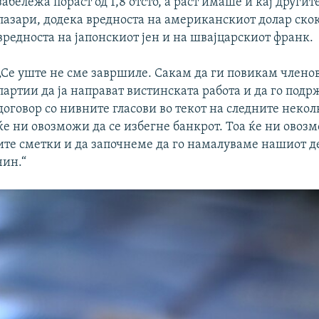
забележа пораст од 1,8 отсто, а раст имаше и кај другит
пазари, додека вредноста на американскиот долар ско
вредноста на јапонскиот јен и на швајцарскиот франк.
„Се уште не сме завршиле. Сакам да ги повикам членов
партии да ја направат вистинската работа и да го подрж
договор со нивните гласови во текот на следните некол
ќе ни овозможи да се избегне банкрот. Тоа ќе ни овоз
те сметки и да започнеме да го намалуваме нашиот д
чин.“