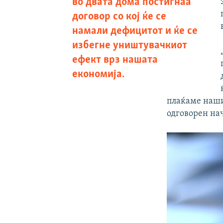
во двата дома постигнаа
договор со кој ќе се
намали дефицитот и ќе се
избегне уништувачкиот
ефект врз нашата
економија.
плаќаме наши
одговорен на