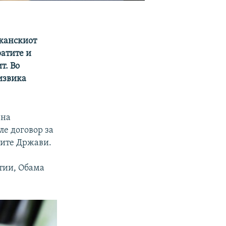
иканскиот
ратите и
т. Во
дизвика
 на
ле договор за
тите Држави.
ртии, Обама