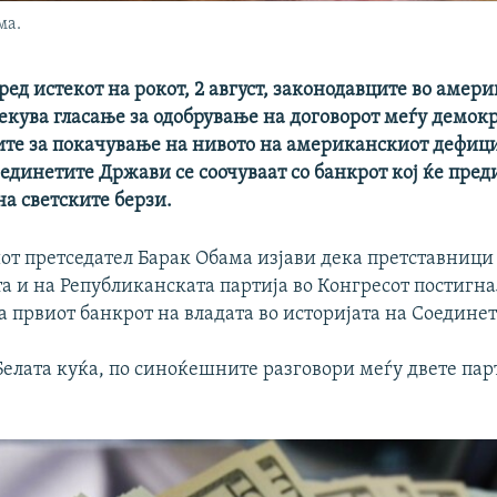
ма.
ред истекот на рокот, 2 август, законодавците во амер
екува гласање за одобрување на договорот меѓу демок
те за покачување на нивото на американскиот дефици
единетите Држави се соочуваат со банкрот кој ќе пре
а светските берзи.
т претседател Барак Обама изјави дека претставници
 и на Републиканската партија во Конгресот постигна
а првиот банкрот на владата во историјата на Соедине
Белата куќа, по синоќешните разговори меѓу двете па