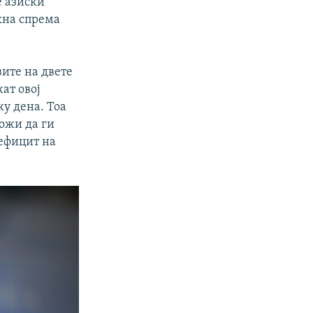
е азиски
кна спрема
ите на двете
ат овој
ку дена. Тоа
можи да ги
ефицит на