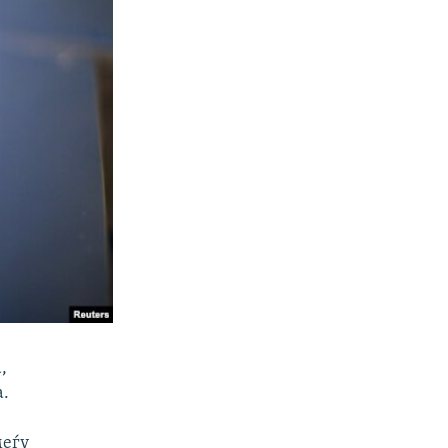
,
а.
меѓу