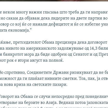
те некои многу важни гласања што треба да ги направа
 но сакам да објавам дека лидерите на двете партии во
овор со кој ќе се намали дефицитот и ќе се избегне у
шата економија.“
аќање, претседателот Обама прецизира дека договорот 
на нивото на американското задолжување од 14,3 бил
чи банкротот мора да биде одобрен од Сенатот и од Пр
от рок е втори август на полноќ.
Во спротивно, Соединетите Држави ризикуваат да не б
можност да ги плаќаат нивните сметки. Тоа, пак, ја от
за нова криза на светските пазари.
Говорот на Обама се случи непосредно пред понеделни
отворање на берзите во Азија. Веднаш потоа јапонската