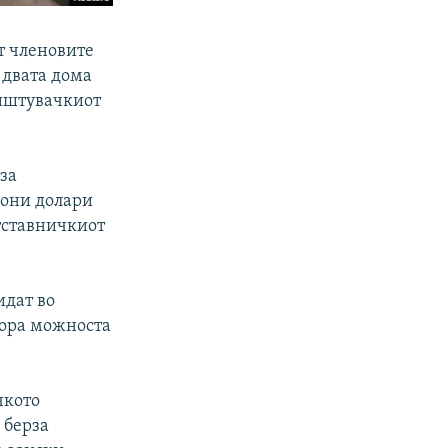
т членовите
 двата дома
ништувачкиот
за
иони долари
етставничкиот
идат во
вора можноста
чкото
 берза