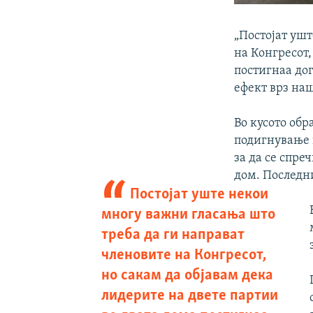
„Постојат уш
на Конгресот,
постигнаа дог
ефект врз на
Во кусото обр
подигнување 
за да се спре
дом. Последни
Постојат уште некои
многу важни гласања што
треба да ги направат
членовите на Конгресот,
но сакам да објавам дека
лидерите на двете партии