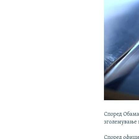
Според Обама,
зголемување 
Според офици