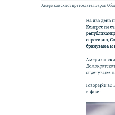
Американскиот претседател Барак Оба
На два дена п
Конгрес ги оч
републиканци
спротивно, Со
бранувања и н
Американскио
Демократската
спречување н
Говорејќи во 
изјави: