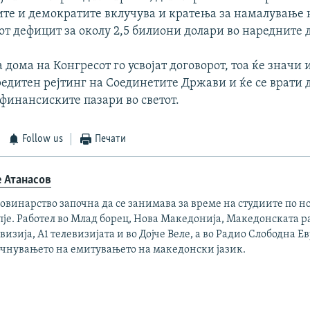
те и демократите вклучува и кратења за намалување 
т дефицит за околу 2,5 билиони долари во наредните д
 дома на Конгресот го усвојат договорот, тоа ќе значи
едитен рејтинг на Соединетите Држави и ќе се врати 
 финансиските пазари во светот.
Follow us
Печати
е Атанасов
овинарство започна да се занимава за време на студиите по н
пје. Работел во Млад борец, Нова Македонија, Македонската 
визија, А1 телевизијата и во Дојче Веле, а во Радио Слободна Ев
очнувањето на емитувањето на македонски јазик.