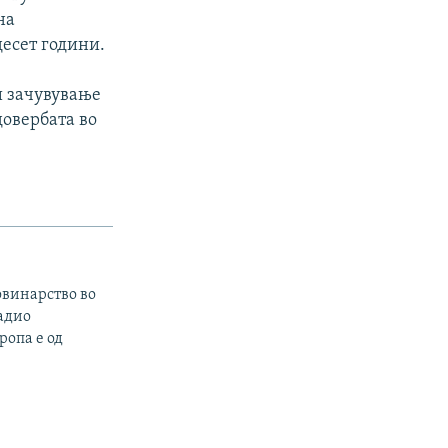
на
есет години.
 и зачувување
довербата во
овинарство во
радио
ропа е од