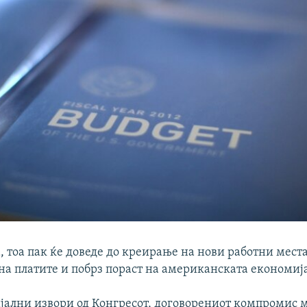
 тоа пак ќе доведе до креирање на нови работни места
на платите и побрз пораст на американската економиј
јални извори од Конгресот, договорениот компромис 