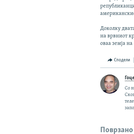
републиканци
американскио
Доколку двата
на врвниот кр
оваа земја на
Сподели
Гоц
Со н
Ско
теле
зап
Поврзано