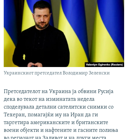
Украинскиот претседател Володимир Зеленски
Претседателот на Украина ја обвини Русија
дека во текот на изминатата недела
споделувала детални сателитски снимки со
Техеран, помагајќи му на Иран да ги
таргетира американските и британските
воени објекти и нафтените и гасните полиња
во регионот на Заливот и на други места.