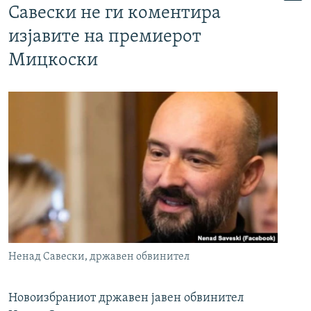
Савески не ги коментира
изјавите на премиерот
Мицкоски
Ненад Савески, државен обвинител
Новоизбраниот државен јавен обвинител