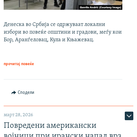
Денеска во Србија се одржуваат локални
избори во повеќе општини и градови, меѓу кои
Бор, Аранѓеловац, Кула и Књажевац.
прочитај повеќе
Сподели
март 28, 2026
Повредени американски
војници при ирански напад врз