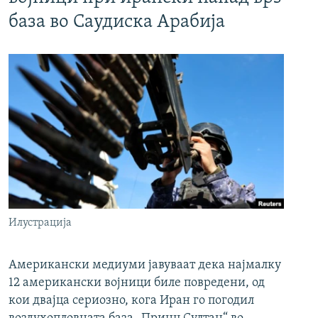
база во Саудиска Арабија
Илустрација
Американски медиуми јавуваат дека најмалку
12 американски војници биле повредени, од
кои двајца сериозно, кога Иран го погодил