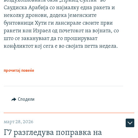
воздухопловната база „Принц Султан“ во
Саудиска Арабија со најмалку една ракета и
неколку дронови, додека јеменските
бунтовници Хути ги лансирале своите први
ракети кон Израел од почетокот на војната, со
што се закануваат да го прошируваат
конфликтот кој сега е во својата петта недела.
прочитај повеќе
Сподели
март 28, 2026
Г7 разгледува поправка на