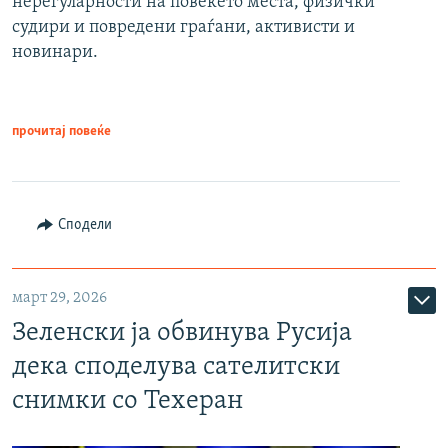
нерегуларности на повеќето места, физички
судири и повредени граѓани, активисти и
новинари.
прочитај повеќе
Сподели
март 29, 2026
Зеленски ја обвинува Русија
дека споделува сателитски
снимки со Техеран