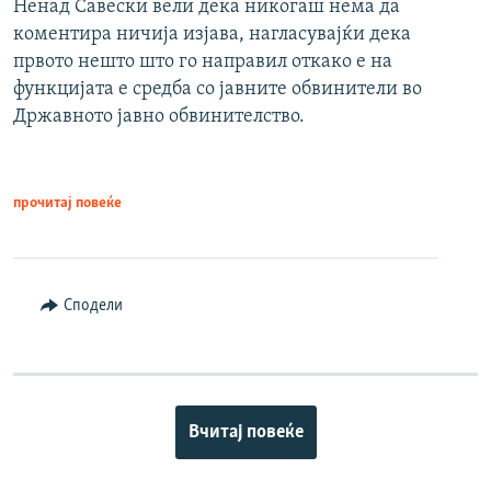
Ненад Савески вели дека никогаш нема да
коментира ничија изјава, нагласувајќи дека
првото нешто што го направил откако е на
функцијата е средба со јавните обвинители во
Државното јавно обвинителство.
прочитај повеќе
Сподели
Вчитај повеќе