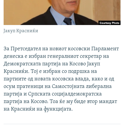
РСЕ веб страници
Јакуп Красниќи
За Претседател на новиот косовски Парламент
денеска е избран генералниот секретар на
Демократската партија на Косово Јакуп
Красниќи. Тој е избран со подршка на
партиите од новата косовска влада, како и од
осум пратеници на Самостојната либерална
партија и Српската социјалдемократска
партија на Косово. Тоа ќе му биде втор мандат
на Красниќи на функцијата.