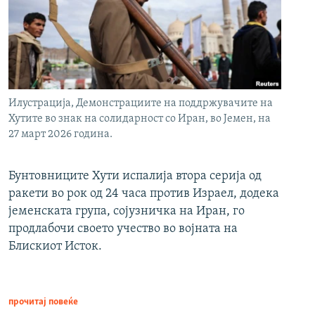
Илустрација, Демонстрациите на поддржувачите на
Хутите во знак на солидарност со Иран, во Јемен, на
27 март 2026 година.
Бунтовниците Хути испалија втора серија од
ракети во рок од 24 часа против Израел, додека
јеменската група, сојузничка на Иран, го
продлабочи своето учество во војната на
Блискиот Исток.
прочитај повеќе