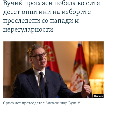
Вучиќ прогласи победа во сите
десет општини на изборите
проследени со напади и
нерегуларности
Српскиот претседател Александар Вучиќ