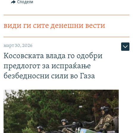
Сподели
види ги сите денешни вести
март 30, 2026
Косовската влада го одобри
предлогот за испраќање
безбедносни сили во Газа