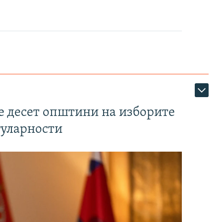
те десет општини на изборите
гуларности