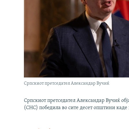
Српскиот претседател Александар Вучиќ
Српскиот претседател Александар Вучиќ обј
(СНС) победила во сите десет општини каде 