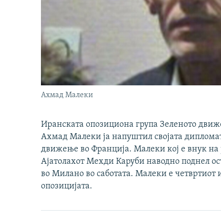
Ахмад Малеки
Иранската опозициона група Зеленото дви
Ахмад Малеки ја напуштил својата дипломат
движење во Франција. Малеки кој е внук на
Ајатолахот Мехди Каруби наводно поднел ос
во Милано во саботата. Малеки е четвртиот
опозицијата.