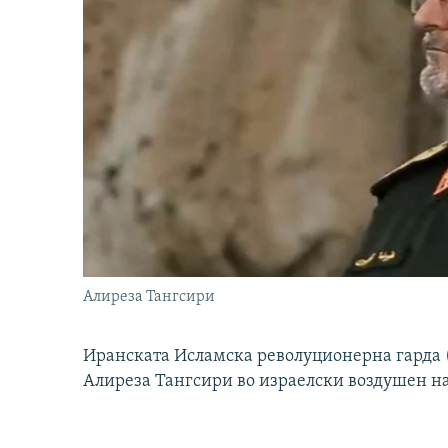
Алиреза Тангсири
Иранската Исламска револуционерна гарда (
Алиреза Тангсири во израелски воздушен н