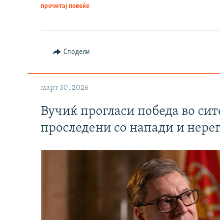
прочитај повеќе
Сподели
март 30, 2026
Вучиќ прогласи победа во си
проследени со напади и нере