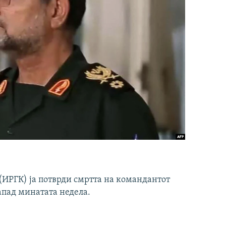
ИРГК) ја потврди смртта на командантот
апад минатата недела.