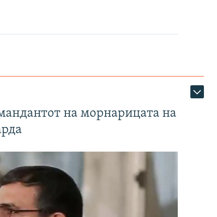
омандантот на морнарицата на
арда