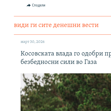
Сподели
види ги сите денешни вести
март 30, 2026
Косовската влада го одобри п
безбедносни сили во Газа