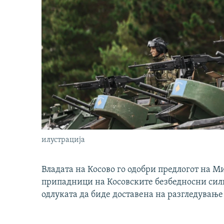
илустрација
Владата на Косово го одобри предлогот на М
припадници на Косовските безбедносни сили 
одлуката да биде доставена на разгледување