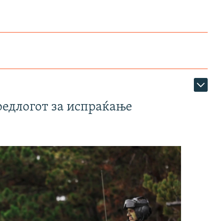
редлогот за испраќање