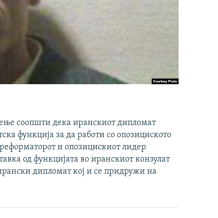
жење соопшти дека иранскиот дипломат
ска функција за да работи со опозициското
 реформаторот и опозицискиот лидер
тавка од функцијата во иранскиот конзулат
 ирански дипломат кој и се придружи на