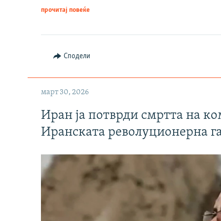
прочитај повеќе
Сподели
март 30, 2026
Иран ја потврди смртта на к
Иранската револуционерна г