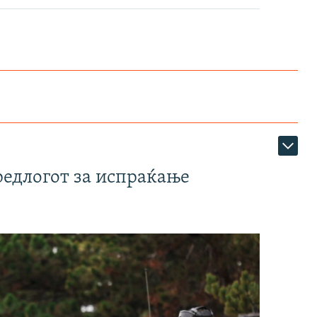
редлогот за испраќање