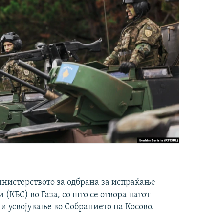
инистерството за одбрана за испраќање
(КБС) во Газа, со што се отвора патот
 и усвојување во Собранието на Косово.