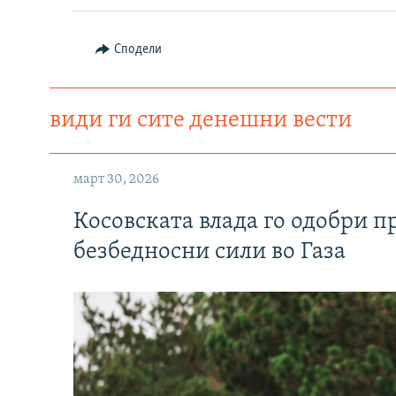
Сподели
види ги сите денешни вести
март 30, 2026
Косовската влада го одобри п
безбедносни сили во Газа