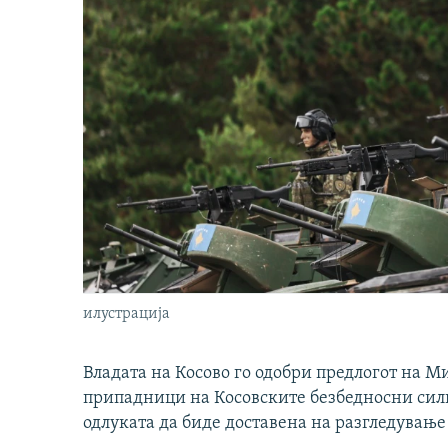
илустрација
Владата на Косово го одобри предлогот на М
припадници на Косовските безбедносни сили 
одлуката да биде доставена на разгледување