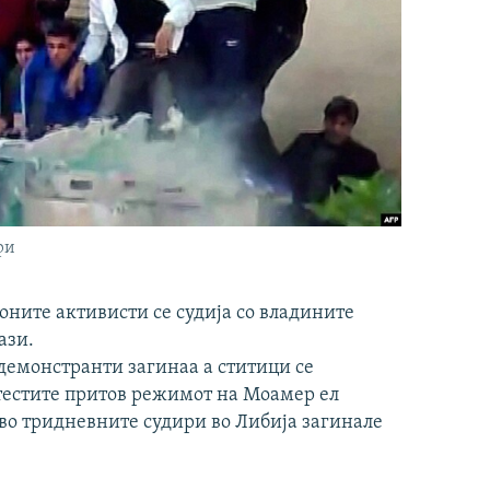
фи
ните активисти се судија со владините
ази.
 демонстранти загинаа а ститици се
отестите притов режимот на Моамер ел
 во тридневните судири во Либија загинале