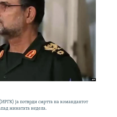
ИРГК) ја потврди смртта на командантот
апад минатата недела.