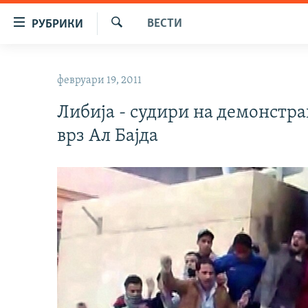
Достапни
ВЕСТИ
РУБРИКИ
линкови
Барај
Оди
МАКЕДОНИЈА
на
февруари 19, 2011
СВЕТ
содржината
Оди
Либија - судири на демонстра
ВИЗУЕЛНО
на
врз Ал Бајда
ВЕСТИ
главната
навигација
ШТО ТРЕБА ДА ЗНАЕТЕ
Премини
ПРИЈАВИ СЕ ЗА ЊУЗЛЕТЕР
на
пребарување
ПОДКАСТ ЗОШТО?