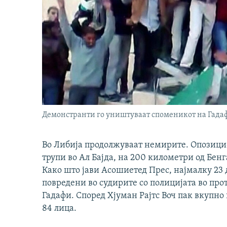
Демонстранти го уништуваат споменикот на Гада
Во Либија продолжуваат немирите. Опозицио
трупи во Ал Бајда, на 200 километри од Бенг
Како што јави Асошиетед Прес, најмалку 23
повредени во судирите со полицијата во пр
Гадафи. Според Хјуман Рајтс Воч пак вкупно
84 лица.