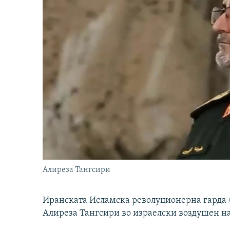
Алиреза Тангсири
Иранската Исламска револуционерна гарда (
Алиреза Тангсири во израелски воздушен н