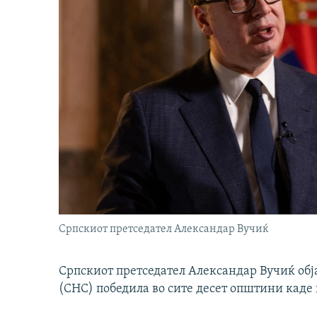
Српскиот претседател Александар Вучиќ
Српскиот претседател Александар Вучиќ обј
(СНС) победила во сите десет општини каде 