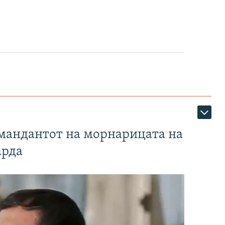
омандантот на морнарицата на
арда