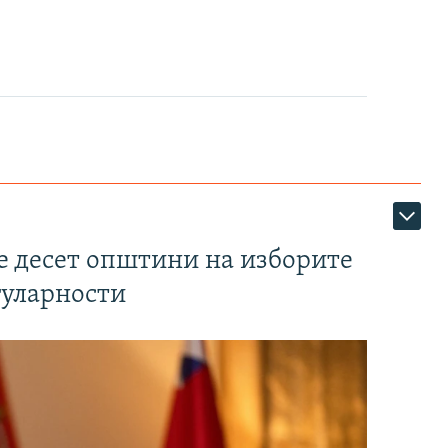
те десет општини на изборите
гуларности