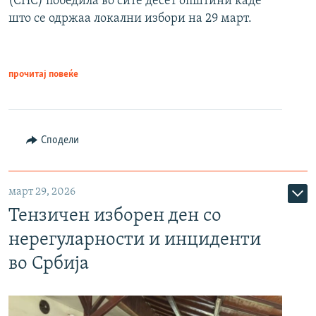
(СНС) победила во сите десет општини каде
што се одржаа локални избори на 29 март.
прочитај повеќе
Сподели
март 29, 2026
Тензичен изборен ден со
нерегуларности и инциденти
во Србија