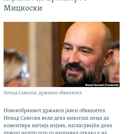
Мицкоски
Ненад Савески, државен обвинител
Новоизбраниот државен јавен обвинител
Ненад Савески вели дека никогаш нема да
коментира ничија изјава, нагласувајќи дека
првото нешто што го направил откако е на