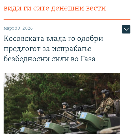
види ги сите денешни вести
март 30, 2026
Косовската влада го одобри
предлогот за испраќање
безбедносни сили во Газа