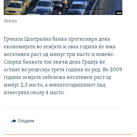
РСЕ веб страници
Атина
Грчката Централна банка прогнозира дека
економијата во земјата и оваа година ќе има
негативен раст од минус три насто и повеќе.
Според банката тоа значи дека Грција ќе
остане во рецесија трета година по ред. Во 2009
година земјата забележа негативен раст од
минус 2,3 насто, а минатогодишниот пад
изнесувал околу 4 насто.
Сподели