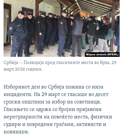
Србија -- Полиција пред гласачките места во Кула, 29
март 2026 година.
Изборниот ден во Србија помина со низа
инциденти. На 29 март се гласаше во десет
српски општини за избор на советници.
Гласањето се одржа со бројни пријавени
нерегуларности на повеќето места, физички
судири и повредени граѓани, активисти и
новинари.