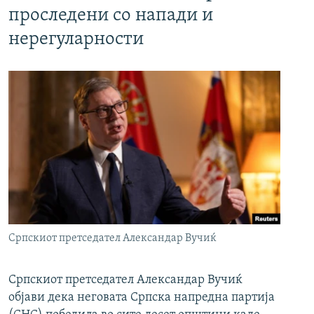
проследени со напади и
нерегуларности
Српскиот претседател Александар Вучиќ
Српскиот претседател Александар Вучиќ
објави дека неговата Српска напредна партија