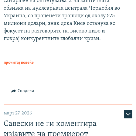
санирање на оштетувањата на заштитната
обвивка на нуклеарната централа Чернобил во
Украина, со проценети трошоци од околу 575
милиони долари, знак дека Киев останува во
фокусот на разговорите на високо ниво и
покрај конкурентните глобални кризи.
прочитај повеќе
Сподели
март 27, 2026
Савески не ги коментира
изјавите на премиерот