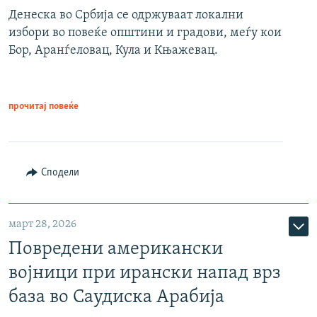
Денеска во Србија се одржуваат локални
избори во повеќе општини и градови, меѓу кои
Бор, Аранѓеловац, Кула и Књажевац.
прочитај повеќе
Сподели
март 28, 2026
Повредени американски
војници при ирански напад врз
база во Саудиска Арабија