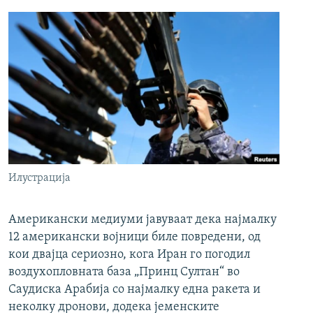
Илустрација
Американски медиуми јавуваат дека најмалку
12 американски војници биле повредени, од
кои двајца сериозно, кога Иран го погодил
воздухопловната база „Принц Султан“ во
Саудиска Арабија со најмалку една ракета и
неколку дронови, додека јеменските