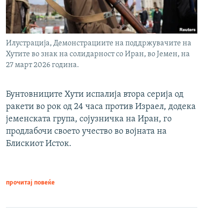
Илустрација, Демонстрациите на поддржувачите на
Хутите во знак на солидарност со Иран, во Јемен, на
27 март 2026 година.
Бунтовниците Хути испалија втора серија од
ракети во рок од 24 часа против Израел, додека
јеменската група, сојузничка на Иран, го
продлабочи своето учество во војната на
Блискиот Исток.
прочитај повеќе