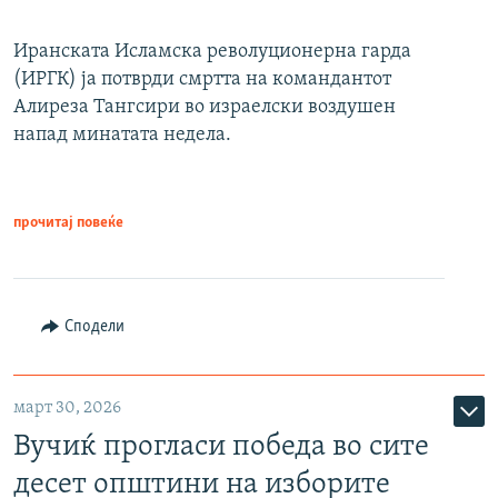
Иранската Исламска револуционерна гарда
(ИРГК) ја потврди смртта на командантот
Алиреза Тангсири во израелски воздушен
напад минатата недела.
прочитај повеќе
Сподели
март 30, 2026
Вучиќ прогласи победа во сите
десет општини на изборите