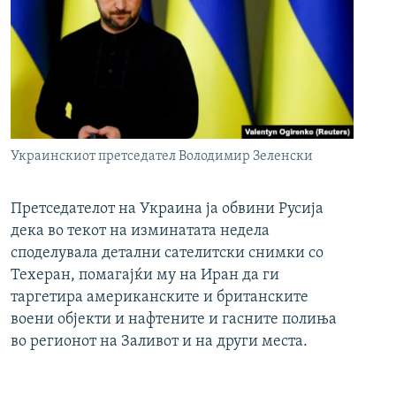
Украинскиот претседател Володимир Зеленски
Претседателот на Украина ја обвини Русија
дека во текот на изминатата недела
споделувала детални сателитски снимки со
Техеран, помагајќи му на Иран да ги
таргетира американските и британските
воени објекти и нафтените и гасните полиња
во регионот на Заливот и на други места.