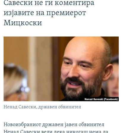
Савески не ги коментира
изјавите на премиерот
Мицкоски
Ненад Савески, државен обвинител
Новоизбраниот државен јавен обвинител
Ненад Савески вели дека никогаш нема да