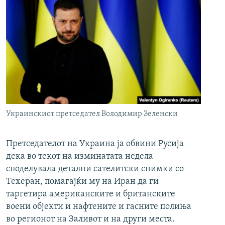
Украинскиот претседател Володимир Зеленски
Претседателот на Украина ја обвини Русија
дека во текот на изминатата недела
споделувала детални сателитски снимки со
Техеран, помагајќи му на Иран да ги
таргетира американските и британските
воени објекти и нафтените и гасните полиња
во регионот на Заливот и на други места.