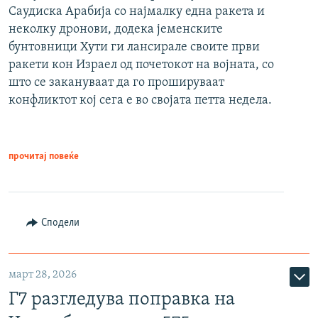
Саудиска Арабија со најмалку една ракета и
неколку дронови, додека јеменските
бунтовници Хути ги лансирале своите први
ракети кон Израел од почетокот на војната, со
што се закануваат да го прошируваат
конфликтот кој сега е во својата петта недела.
прочитај повеќе
Сподели
март 28, 2026
Г7 разгледува поправка на