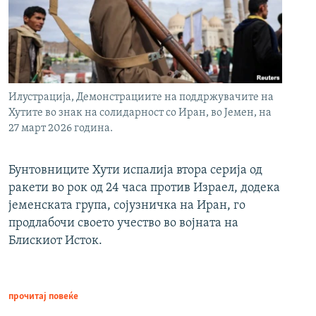
Илустрација, Демонстрациите на поддржувачите на
Хутите во знак на солидарност со Иран, во Јемен, на
27 март 2026 година.
Бунтовниците Хути испалија втора серија од
ракети во рок од 24 часа против Израел, додека
јеменската група, сојузничка на Иран, го
продлабочи своето учество во војната на
Блискиот Исток.
прочитај повеќе