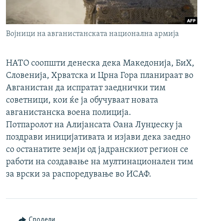
РСЕ веб страници
Војници на авганистанската национална армија
НАТО соопшти денеска дека Македонија, БиХ,
Словенија, Хрватска и Црна Гора планираат во
Авганистан да испратат заеднички тим
советници, кои ќе ја обучуваат новата
авганистанска воена полиција.
Потпаролот на Алијансата Оана Лунџеску ја
поздрави иницијативата и изјави дека заедно
со останатите земји од јадранскиот регион се
работи на создавање на мултинационален тим
за врски за распоредување во ИСАФ.
Сподели