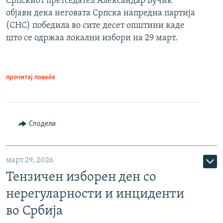
Српскиот претседател Александар Вучиќ
објави дека неговата Српска напредна партија
(СНС) победила во сите десет општини каде
што се одржаа локални избори на 29 март.
прочитај повеќе
Сподели
март 29, 2026
Тензичен изборен ден со
нерегуларности и инциденти
во Србија