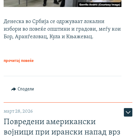
Денеска во Србија се одржуваат локални
избори во повеќе општини и градови, меѓу кои
Бор, Аранѓеловац, Кула и Књажевац.
прочитај повеќе
Сподели
март 28, 2026
Повредени американски
војници при ирански напад врз