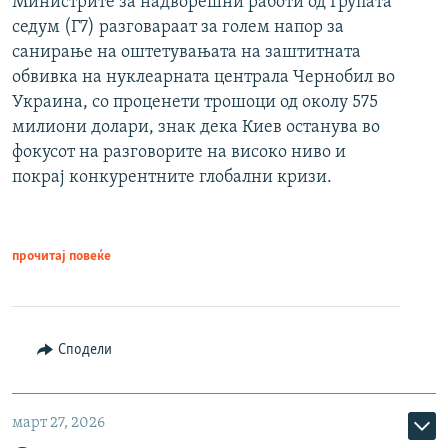
Министрите за надворешни работи од Групата
седум (Г7) разговараат за голем напор за
санирање на оштетувањата на заштитната
обвивка на нуклеарната централа Чернобил во
Украина, со проценети трошоци од околу 575
милиони долари, знак дека Киев останува во
фокусот на разговорите на високо ниво и
покрај конкурентните глобални кризи.
прочитај повеќе
Сподели
март 27, 2026