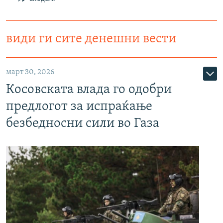
види ги сите денешни вести
март 30, 2026
Косовската влада го одобри
предлогот за испраќање
безбедносни сили во Газа