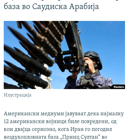
база во Саудиска Арабија
Илустрација
Американски медиуми јавуваат дека најмалку
12 американски војници биле повредени, од
кои двајца сериозно, кога Иран го погодил
воздухопловната база „Принц Султан“ во