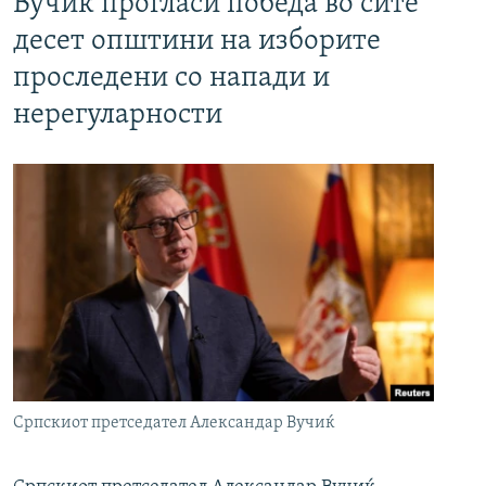
Вучиќ прогласи победа во сите
десет општини на изборите
проследени со напади и
нерегуларности
Српскиот претседател Александар Вучиќ