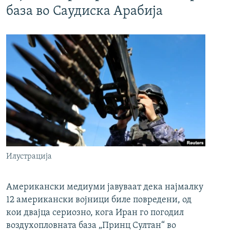
база во Саудиска Арабија
Илустрација
Американски медиуми јавуваат дека најмалку
12 американски војници биле повредени, од
кои двајца сериозно, кога Иран го погодил
воздухопловната база „Принц Султан“ во