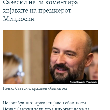
Савески не ги коментира
изјавите на премиерот
Мицкоски
Ненад Савески, државен обвинител
Новоизбраниот државен јавен обвинител
Ненад Савески вели дека никогаш нема да