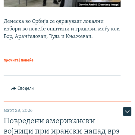
Денеска во Србија се одржуваат локални
избори во повеќе општини и градови, меѓу кои
Бор, Аранѓеловац, Кула и Књажевац.
прочитај повеќе
Сподели
март 28, 2026
Повредени американски
војници при ирански напад врз