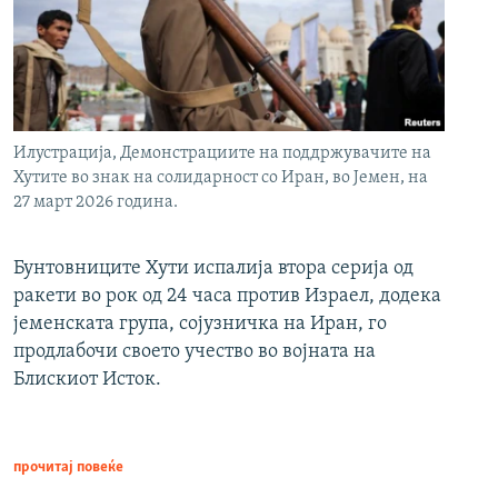
Илустрација, Демонстрациите на поддржувачите на
Хутите во знак на солидарност со Иран, во Јемен, на
27 март 2026 година.
Бунтовниците Хути испалија втора серија од
ракети во рок од 24 часа против Израел, додека
јеменската група, сојузничка на Иран, го
продлабочи своето учество во војната на
Блискиот Исток.
прочитај повеќе