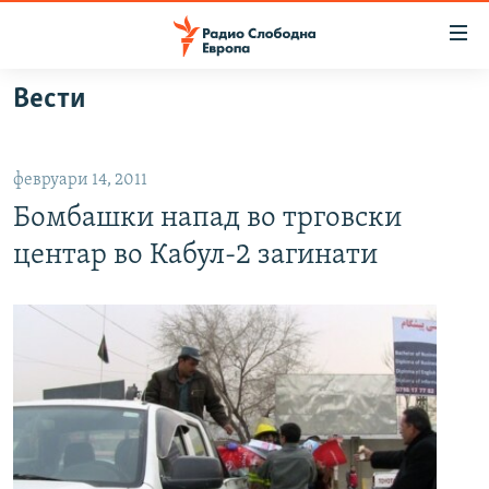
Достапни
линкови
Оди
Вести
на
МАКЕДОНИЈА
содржината
СВЕТ
Оди
февруари 14, 2011
ВИЗУЕЛНО
на
Бомбашки напад во трговски
главната
ВЕСТИ
навигација
центар во Кабул-2 загинати
ШТО ТРЕБА ДА ЗНАЕТЕ
Премини
на
ПРИЈАВИ СЕ ЗА ЊУЗЛЕТЕР
пребарување
ПОДКАСТ ЗОШТО?
СЛЕДЕТЕ НЕ