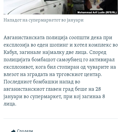
РСЕ веб страници
Нападот на супермаркетот во јануари
Авганистанската полиција соопшти дека при
експлозија во еден шопинг и хотел комплекс во
Кабул, загинале најмалку две лица. Според
полицијата бомбашот самоубиец го активирал
експлозивот, кога бил стопиран од чуварите на
влезот на зградата на трговскиот центар.
Последниот бомбашки напад во
авганистанскиот главен град беше на 28
јануари во супермаркет, при кој загинаа 8
лица.
Сподели