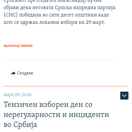
Српскиот претседател Александар Вучиќ
објави дека неговата Српска напредна партија
(СНС) победила во сите десет општини каде
што се одржаа локални избори на 29 март.
прочитај повеќе
Сподели
март 29, 2026
Тензичен изборен ден со
нерегуларности и инциденти
во Србија