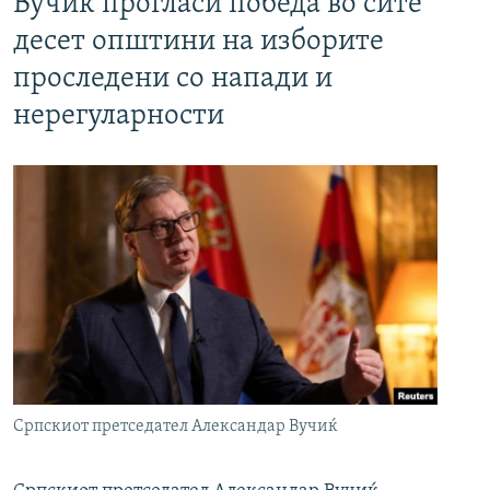
Вучиќ прогласи победа во сите
десет општини на изборите
проследени со напади и
нерегуларности
Српскиот претседател Александар Вучиќ