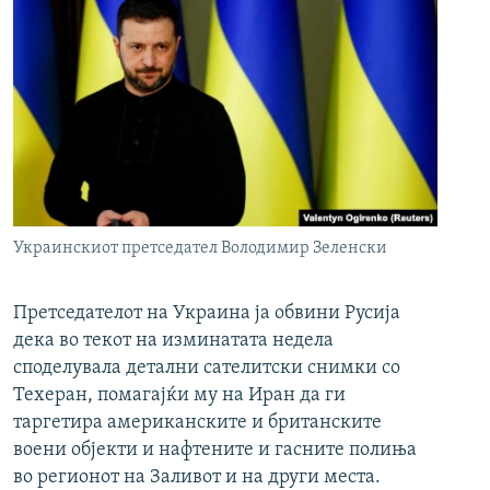
Украинскиот претседател Володимир Зеленски
Претседателот на Украина ја обвини Русија
дека во текот на изминатата недела
споделувала детални сателитски снимки со
Техеран, помагајќи му на Иран да ги
таргетира американските и британските
воени објекти и нафтените и гасните полиња
во регионот на Заливот и на други места.