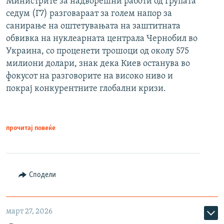
Министрите за надворешни работи од Групата
седум (Г7) разговараат за голем напор за
санирање на оштетувањата на заштитната
обвивка на нуклеарната централа Чернобил во
Украина, со проценети трошоци од околу 575
милиони долари, знак дека Киев останува во
фокусот на разговорите на високо ниво и
покрај конкурентните глобални кризи.
прочитај повеќе
Сподели
март 27, 2026