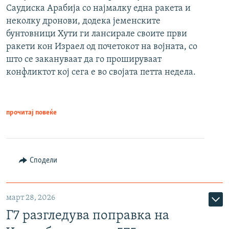
Саудиска Арабија со најмалку една ракета и
неколку дронови, додека јеменските
бунтовници Хути ги лансирале своите први
ракети кон Израел од почетокот на војната, со
што се закануваат да го прошируваат
конфликтот кој сега е во својата петта недела.
прочитај повеќе
Сподели
март 28, 2026
Г7 разгледува поправка на