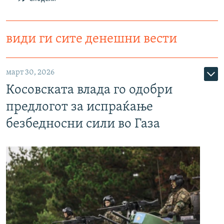
види ги сите денешни вести
март 30, 2026
Косовската влада го одобри
предлогот за испраќање
безбедносни сили во Газа