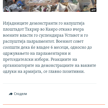
РСЕ веб страници
Илјадниците демонстранти го напуштија
плоштадот Тахрир во Каиро откако вчера
воените власти го суспендираа Уставот и го
распуштија палралментот. Воениот совет
соопшти дека ќе владее 6 месеци, односно до
одржувањето на парламентарни и
претседателски избори. Реакциите на
организаторите на демонстрациите на ваквите
одлуки на армијата, се главно позитивни.
Сподели