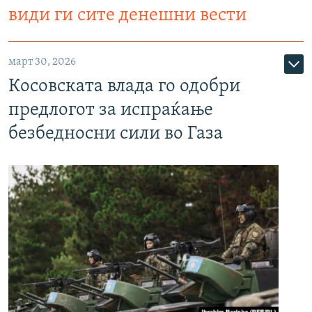
види ги сите денешни вести
март 30, 2026
Косовската влада го одобри
предлогот за испраќање
безбедносни сили во Газа