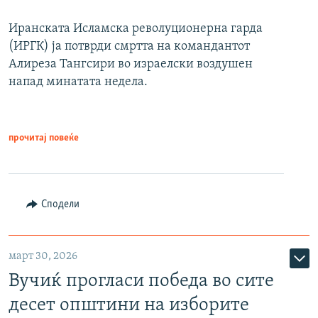
Иранската Исламска револуционерна гарда
(ИРГК) ја потврди смртта на командантот
Алиреза Тангсири во израелски воздушен
напад минатата недела.
прочитај повеќе
Сподели
март 30, 2026
Вучиќ прогласи победа во сите
десет општини на изборите