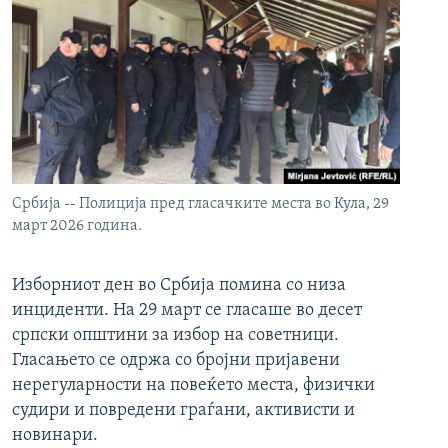
Србија -- Полиција пред гласачките места во Кула, 29
март 2026 година.
Изборниот ден во Србија помина со низа
инциденти. На 29 март се гласаше во десет
српски општини за избор на советници.
Гласањето се одржа со бројни пријавени
нерегуларности на повеќето места, физички
судири и повредени граѓани, активисти и
новинари.