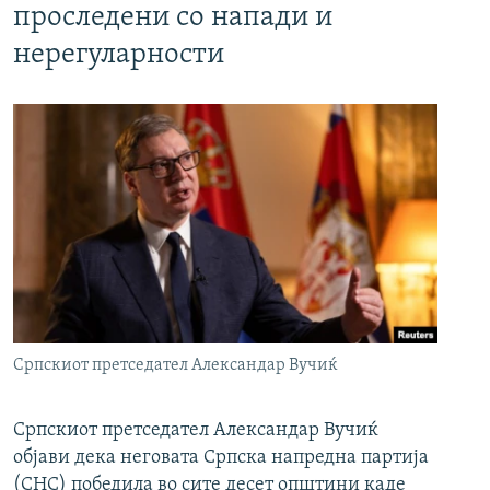
проследени со напади и
нерегуларности
Српскиот претседател Александар Вучиќ
Српскиот претседател Александар Вучиќ
објави дека неговата Српска напредна партија
(СНС) победила во сите десет општини каде