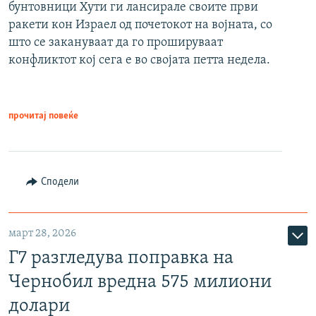
бунтовници Хути ги лансирале своите први
ракети кон Израел од почетокот на војната, со
што се закануваат да го прошируваат
конфликтот кој сега е во својата петта недела.
прочитај повеќе
Сподели
март 28, 2026
Г7 разгледува поправка на
Чернобил вредна 575 милиони
долари