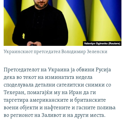
Украинскиот претседател Володимир Зеленски
Претседателот на Украина ја обвини Русија
дека во текот на изминатата недела
споделувала детални сателитски снимки со
Техеран, помагајќи му на Иран да ги
таргетира американските и британските
воени објекти и нафтените и гасните полиња
во регионот на Заливот и на други места.