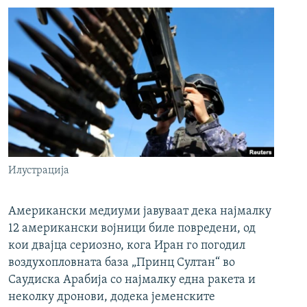
Илустрација
Американски медиуми јавуваат дека најмалку
12 американски војници биле повредени, од
кои двајца сериозно, кога Иран го погодил
воздухопловната база „Принц Султан“ во
Саудиска Арабија со најмалку една ракета и
неколку дронови, додека јеменските