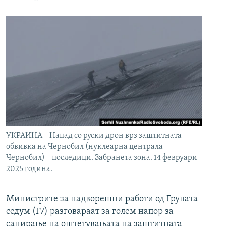
УКРАИНА – Напад со руски дрон врз заштитната
обвивка на Чернобил (нуклеарна централа
Чернобил) – последици. Забранета зона. 14 февруари
2025 година.
Министрите за надворешни работи од Групата
седум (Г7) разговараат за голем напор за
санирање на оштетувањата на заштитната