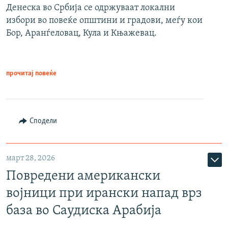
Денеска во Србија се одржуваат локални
избори во повеќе општини и градови, меѓу кои
Бор, Аранѓеловац, Кула и Књажевац.
прочитај повеќе
Сподели
март 28, 2026
Повредени американски
војници при ирански напад врз
база во Саудиска Арабија