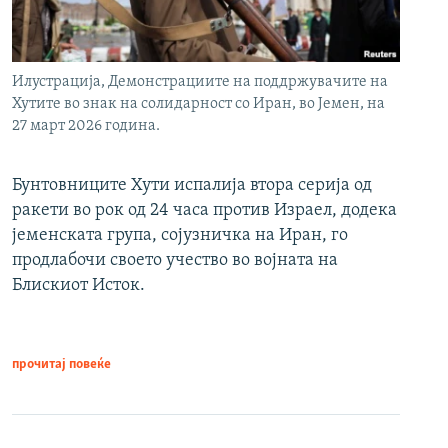
Илустрација, Демонстрациите на поддржувачите на
Хутите во знак на солидарност со Иран, во Јемен, на
27 март 2026 година.
Бунтовниците Хути испалија втора серија од
ракети во рок од 24 часа против Израел, додека
јеменската група, сојузничка на Иран, го
продлабочи своето учество во војната на
Блискиот Исток.
прочитај повеќе