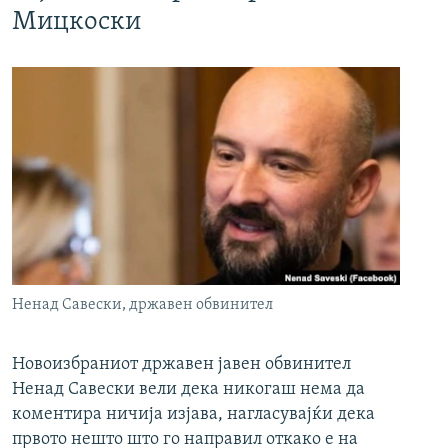
Мицкоски
Ненад Савески, државен обвинител
Новоизбраниот државен јавен обвинител
Ненад Савески вели дека никогаш нема да
коментира ничија изјава, нагласувајќи дека
првото нешто што го направил откако е на