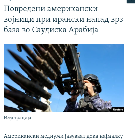
Повредени американски
војници при ирански напад врз
база во Саудиска Арабија
Илустрација
Американски медиуми јавуваат дека најмалку