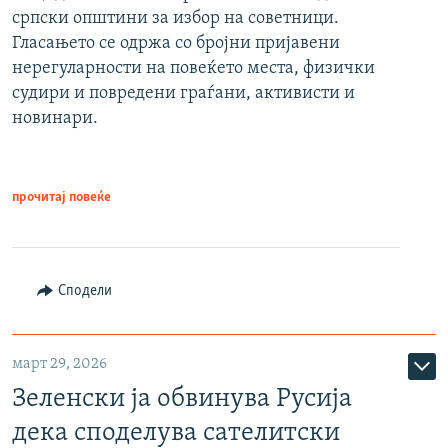
српски општини за избор на советници.
Гласањето се одржа со бројни пријавени
нерегуларности на повеќето места, физички
судири и повредени граѓани, активисти и
новинари.
прочитај повеќе
Сподели
март 29, 2026
Зеленски ја обвинува Русија
дека споделува сателитски