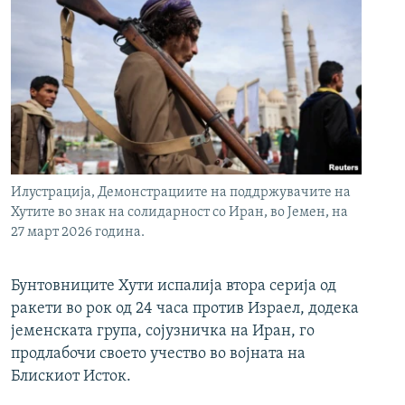
Илустрација, Демонстрациите на поддржувачите на
Хутите во знак на солидарност со Иран, во Јемен, на
27 март 2026 година.
Бунтовниците Хути испалија втора серија од
ракети во рок од 24 часа против Израел, додека
јеменската група, сојузничка на Иран, го
продлабочи своето учество во војната на
Блискиот Исток.