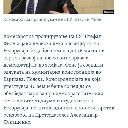
РСЕ веб страници
Комесарот за проширување на ЕУ Штефан Филе
Комесарот за проширување на ЕУ Штефан
Филе изјави денеска дека опозицијата во
Белорусија ќе добие помош од 15,6 милиони
евра за развој на човековите права и
демократијата во земјата. Филе ја соопшти
одлуката на хумнитарна конференција во
Варшава, Полска. Конференцијата на која
учествуваа 40 земји беше со цел да се
обезбедат пари за про-демократските сили,
независните медиуми и студентите во
Белорусија, по антивладините протести, против
реизборот на Претседателот Александар
Лукашенко.