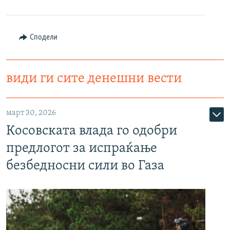
Сподели
види ги сите денешни вести
март 30, 2026
Косовската влада го одобри
предлогот за испраќање
безбедносни сили во Газа