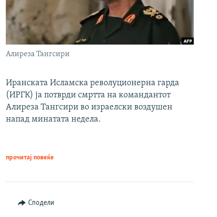
Алиреза Тангсири
Иранската Исламска револуционерна гарда
(ИРГК) ја потврди смртта на командантот
Алиреза Тангсири во израелски воздушен
напад минатата недела.
прочитај повеќе
Сподели