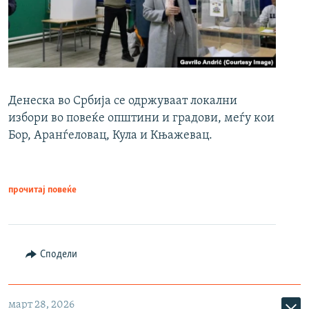
Денеска во Србија се одржуваат локални
избори во повеќе општини и градови, меѓу кои
Бор, Аранѓеловац, Кула и Књажевац.
прочитај повеќе
Сподели
март 28, 2026