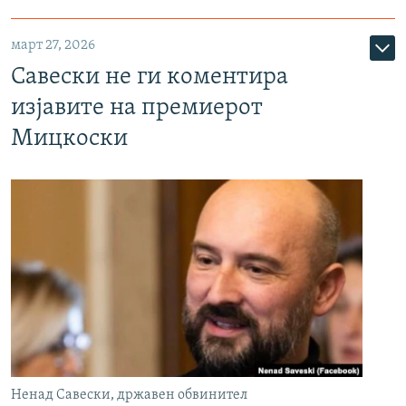
март 27, 2026
Савески не ги коментира
изјавите на премиерот
Мицкоски
Ненад Савески, државен обвинител