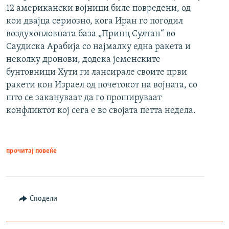
12 американски војници биле повредени, од
кои двајца сериозно, кога Иран го погодил
воздухопловната база „Принц Султан“ во
Саудиска Арабија со најмалку една ракета и
неколку дронови, додека јеменските
бунтовници Хути ги лансирале своите први
ракети кон Израел од почетокот на војната, со
што се закануваат да го прошируваат
конфликтот кој сега е во својата петта недела.
прочитај повеќе
Сподели