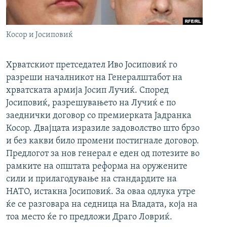
РСЕ веб страници
Косор и Јосиповиќ
Хрватскиот претседател Иво Јосиповиќ го
разреши началникот на Генералштабот на
хрватската армија Јосип Лучиќ. Според
Јосиповиќ, разрешувањето на Лучиќ е по
заеднички договор со премиерката Јадранка
Косор. Двајцата изразиле задоволство што брзо
и без какви било промени постигнале договор.
Предлогот за нов генерал е еден од потезите во
рамките на општата реформа на оружените
сили и прилагодување на стандардите на
НАТО, истакна Јосиповиќ. За оваа одлука утре
ќе се разговара на седница на Владата, која на
тоа место ќе го предложи Драго Ловриќ.