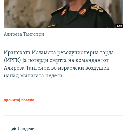
Алиреза Тангсири
Иранската Исламска револуционерна гарда
(ИРГК) ја потврди смртта на командантот
Алиреза Тангсири во израелски воздушен
напад минатата недела.
прочитај повеќе
Сподели