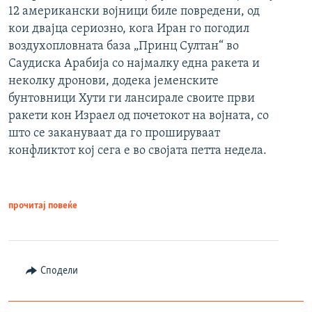
12 американски војници биле повредени, од
кои двајца сериозно, кога Иран го погодил
воздухопловната база „Принц Султан“ во
Саудиска Арабија со најмалку една ракета и
неколку дронови, додека јеменските
бунтовници Хути ги лансирале своите први
ракети кон Израел од почетокот на војната, со
што се закануваат да го прошируваат
конфликтот кој сега е во својата петта недела.
прочитај повеќе
Сподели