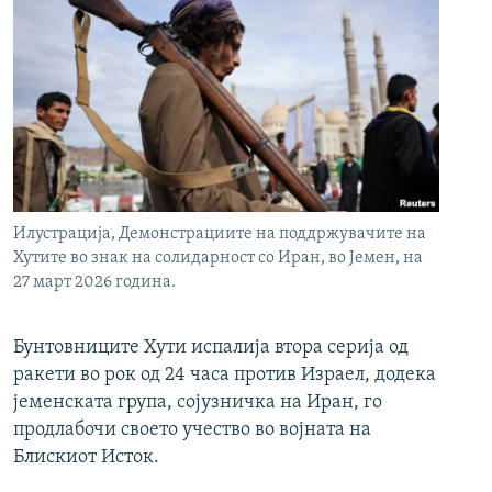
Илустрација, Демонстрациите на поддржувачите на
Хутите во знак на солидарност со Иран, во Јемен, на
27 март 2026 година.
Бунтовниците Хути испалија втора серија од
ракети во рок од 24 часа против Израел, додека
јеменската група, сојузничка на Иран, го
продлабочи своето учество во војната на
Блискиот Исток.