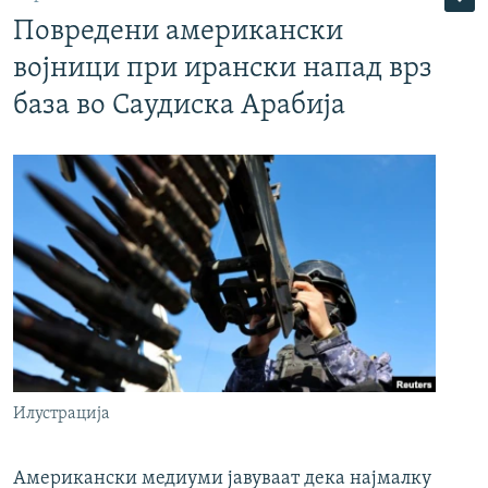
Повредени американски
војници при ирански напад врз
база во Саудиска Арабија
Илустрација
Американски медиуми јавуваат дека најмалку