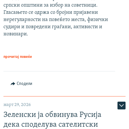
српски општини за избор на советници.
Гласањето се одржа со бројни пријавени
нерегуларности на повеќето места, физички
судири и повредени граѓани, активисти и
новинари.
прочитај повеќе
Сподели
март 29, 2026
Зеленски ја обвинува Русија
дека споделува сателитски