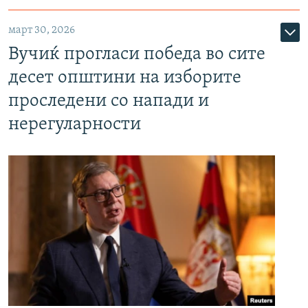
март 30, 2026
Вучиќ прогласи победа во сите
десет општини на изборите
проследени со напади и
нерегуларности