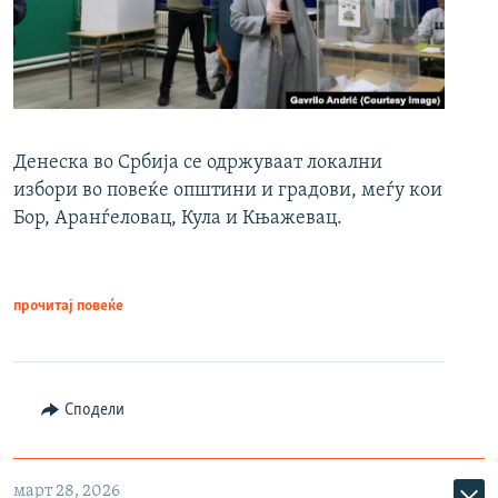
Денеска во Србија се одржуваат локални
избори во повеќе општини и градови, меѓу кои
Бор, Аранѓеловац, Кула и Књажевац.
прочитај повеќе
Сподели
март 28, 2026