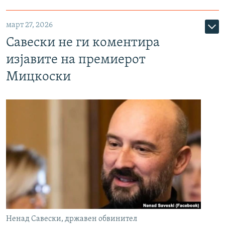
март 27, 2026
Савески не ги коментира
изјавите на премиерот
Мицкоски
Ненад Савески, државен обвинител