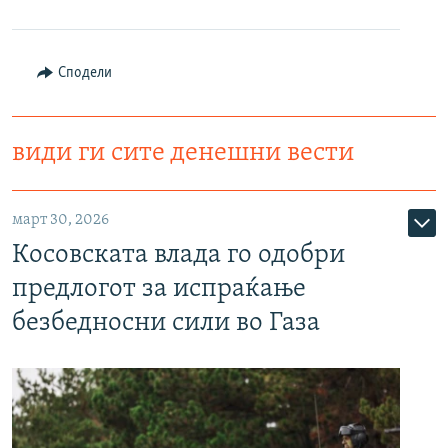
Сподели
види ги сите денешни вести
март 30, 2026
Косовската влада го одобри
предлогот за испраќање
безбедносни сили во Газа