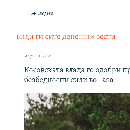
Сподели
види ги сите денешни вести
март 30, 2026
Косовската влада го одобри п
безбедносни сили во Газа