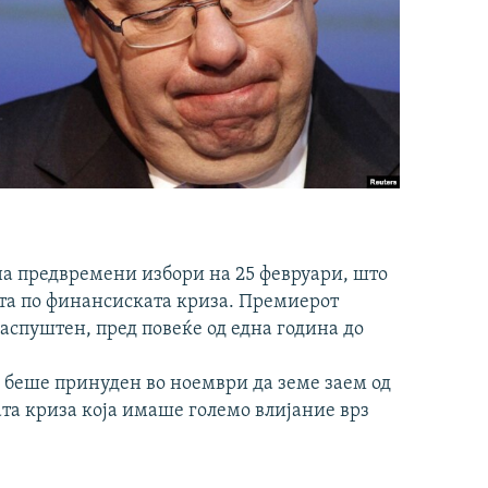
а предвремени избори на 25 февруари, што
ата по финансиската криза. Премиерот
аспуштен, пред повеќе од една година до
е беше принуден во ноември да земе заем од
ата криза која имаше големо влијание врз