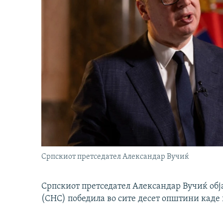
Српскиот претседател Александар Вучиќ
Српскиот претседател Александар Вучиќ обј
(СНС) победила во сите десет општини каде 