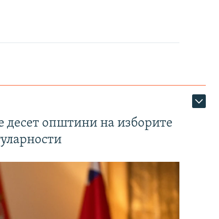
те десет општини на изборите
гуларности