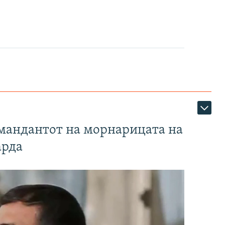
омандантот на морнарицата на
арда