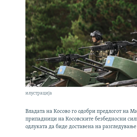
илустрација
Владата на Косово го одобри предлогот на М
припадници на Косовските безбедносни сили 
одлуката да биде доставена на разгледување