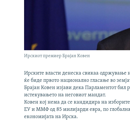
Ирскиот премиер Брајан Ковен
Ирските власти денеска свикаа одржување н
ќе биде првото национално гласање во земј
Брајан Ковен изјави дека Парламентот бил р
истекувањето на неговиот мандат.
Ковен кој нема да се кандидира на изборит
ЕУ и ММФ од 85 милијарди евра, по глобалн
економијата на Ирска.