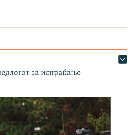
редлогот за испраќање