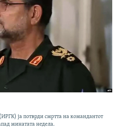
ИРГК) ја потврди смртта на командантот
апад минатата недела.