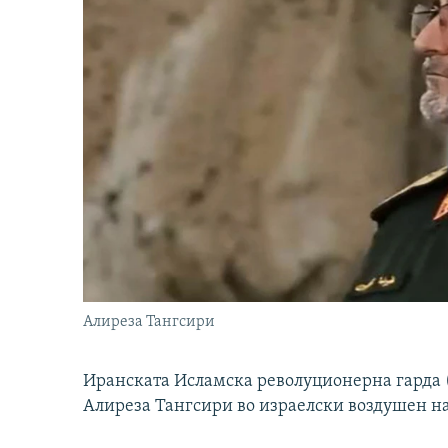
Алиреза Тангсири
Иранската Исламска револуционерна гарда (
Алиреза Тангсири во израелски воздушен н