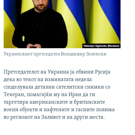
Украинскиот претседател Володимир Зеленски
Претседателот на Украина ја обвини Русија
дека во текот на изминатата недела
споделувала детални сателитски снимки со
Техеран, помагајќи му на Иран да ги
таргетира американските и британските
воени објекти и нафтените и гасните полиња
во регионот на Заливот и на други места.