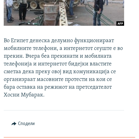
РСЕ веб страници
Во Египет денеска делумно функционираат
мобилните телефони, а интернетот сеуште е во
прекин. Вчера беа прекинати и мобилната
телефонија и интернетот бидејки властите
сметаа дека преку овој вид комуникација се
организраат масовните протести на кои се
бара оставка на режимот на претседателот
Хосни Мубарак.
Сподели