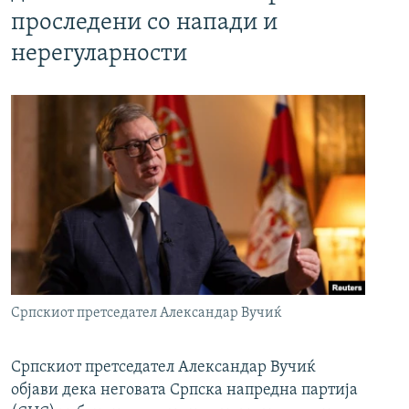
проследени со напади и
нерегуларности
Српскиот претседател Александар Вучиќ
Српскиот претседател Александар Вучиќ
објави дека неговата Српска напредна партија