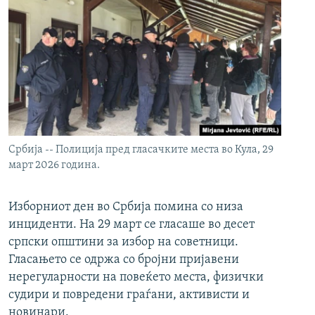
Србија -- Полиција пред гласачките места во Кула, 29
март 2026 година.
Изборниот ден во Србија помина со низа
инциденти. На 29 март се гласаше во десет
српски општини за избор на советници.
Гласањето се одржа со бројни пријавени
нерегуларности на повеќето места, физички
судири и повредени граѓани, активисти и
новинари.