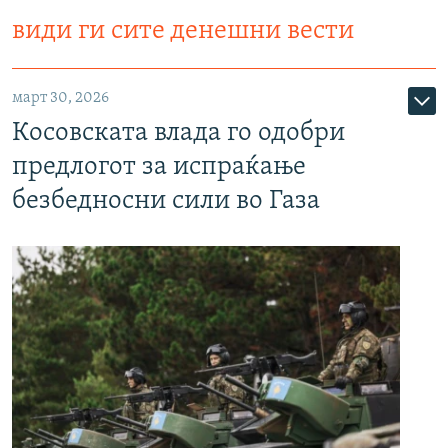
види ги сите денешни вести
март 30, 2026
Косовската влада го одобри
предлогот за испраќање
безбедносни сили во Газа