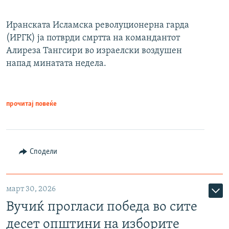
Иранската Исламска револуционерна гарда
(ИРГК) ја потврди смртта на командантот
Алиреза Тангсири во израелски воздушен
напад минатата недела.
прочитај повеќе
Сподели
март 30, 2026
Вучиќ прогласи победа во сите
десет општини на изборите