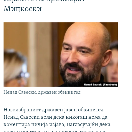
Мицкоски
Ненад Савески, државен обвинител
Новоизбраниот државен јавен обвинител
Ненад Савески вели дека никогаш нема да
коментира ничија изјава, нагласувајќи дека