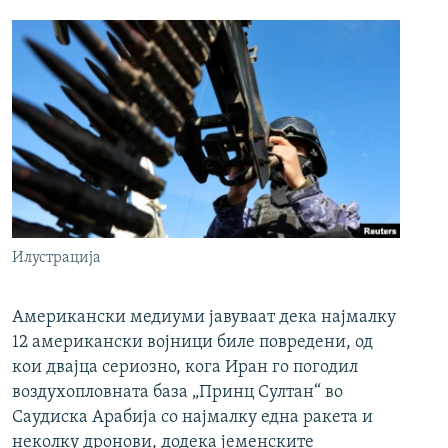
Илустрација
Американски медиуми јавуваат дека најмалку
12 американски војници биле повредени, од
кои двајца сериозно, кога Иран го погодил
воздухопловната база „Принц Султан“ во
Саудиска Арабија со најмалку една ракета и
неколку дронови, додека јеменските