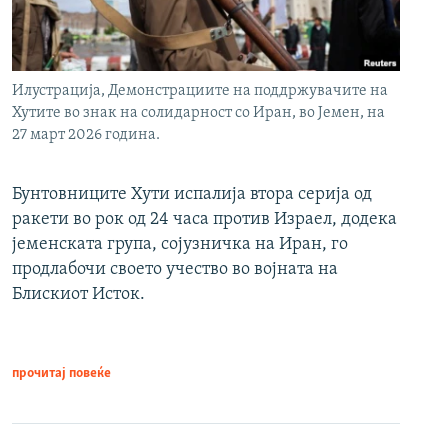
Илустрација, Демонстрациите на поддржувачите на
Хутите во знак на солидарност со Иран, во Јемен, на
27 март 2026 година.
Бунтовниците Хути испалија втора серија од
ракети во рок од 24 часа против Израел, додека
јеменската група, сојузничка на Иран, го
продлабочи своето учество во војната на
Блискиот Исток.
прочитај повеќе