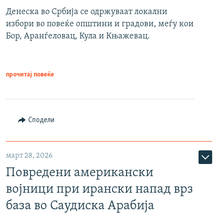
Денеска во Србија се одржуваат локални
избори во повеќе општини и градови, меѓу кои
Бор, Аранѓеловац, Кула и Књажевац.
прочитај повеќе
Сподели
март 28, 2026
Повредени американски
војници при ирански напад врз
база во Саудиска Арабија