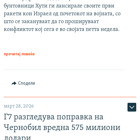
бунтовници Хути ги лансирале своите први
ракети кон Израел од почетокот на војната, со
што се закануваат да го прошируваат
конфликтот кој сега е во својата петта недела.
прочитај повеќе
Сподели
март 28, 2026
Г7 разгледува поправка на
Чернобил вредна 575 милиони
долари