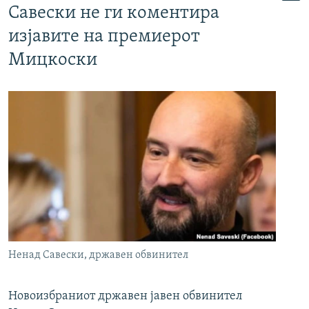
Савески не ги коментира
изјавите на премиерот
Мицкоски
Ненад Савески, државен обвинител
Новоизбраниот државен јавен обвинител