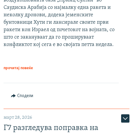
воздухопловната база „Принц Султан“ во
Саудиска Арабија со најмалку една ракета и
неколку дронови, додека јеменските
бунтовници Хути ги лансирале своите први
ракети кон Израел од почетокот на војната, со
што се закануваат да го прошируваат
конфликтот кој сега е во својата петта недела.
прочитај повеќе
Сподели
март 28, 2026
Г7 разгледува поправка на