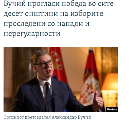
Вучиќ прогласи победа во сите
десет општини на изборите
проследени со напади и
нерегуларности
Српскиот претседател Александар Вучиќ