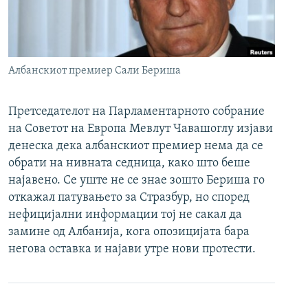
РСЕ веб страници
Албанскиот премиер Сали Бериша
Претседателот на Парламентарното собрание
на Советот на Европа Мевлут Чавашоглу изјави
денеска дека албанскиот премиер нема да се
обрати на нивната седница, како што беше
најавено. Се уште не се знае зошто Бериша го
откажал патувањето за Стразбур, но според
нефицијални информации тој не сакал да
замине од Албанија, кога опозицијата бара
негова оставка и најави утре нови протести.