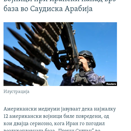
база во Саудиска Арабија
Илустрација
Американски медиуми јавуваат дека најмалку
12 американски војници биле повредени, од
кои двајца сериозно, кога Иран го погодил