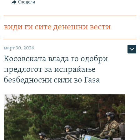
Сподели
види ги сите денешни вести
март 30, 2026
Косовската влада го одобри
предлогот за испраќање
безбедносни сили во Газа