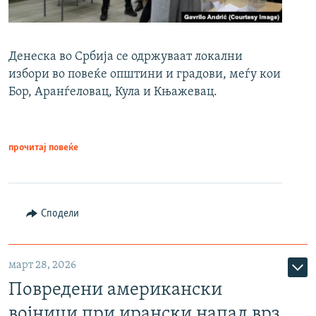
Денеска во Србија се одржуваат локални
избори во повеќе општини и градови, меѓу кои
Бор, Аранѓеловац, Кула и Књажевац.
прочитај повеќе
Сподели
март 28, 2026
Повредени американски
војници при ирански напад врз