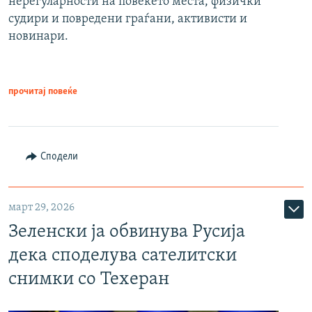
нерегуларности на повеќето места, физички
судири и повредени граѓани, активисти и
новинари.
прочитај повеќе
Сподели
март 29, 2026
Зеленски ја обвинува Русија
дека споделува сателитски
снимки со Техеран