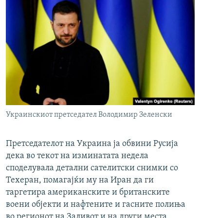
Украинскиот претседател Володимир Зеленски
Претседателот на Украина ја обвини Русија
дека во текот на изминатата недела
споделувала детални сателитски снимки со
Техеран, помагајќи му на Иран да ги
таргетира американските и британските
воени објекти и нафтените и гасните полиња
во регионот на Заливот и на други места.