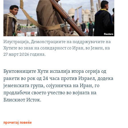
Илустрација, Демонстрациите на поддржувачите на
Хутите во знак на солидарност со Иран, во Јемен, на
27 март 2026 година.
Бунтовниците Хути испалија втора серија од
ракети во рок од 24 часа против Израел, додека
јеменската група, сојузничка на Иран, го
продлабочи своето учество во војната на
Блискиот Исток.
прочитај повеќе