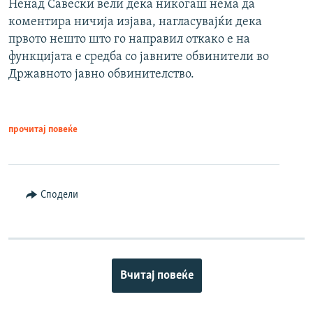
Ненад Савески вели дека никогаш нема да
коментира ничија изјава, нагласувајќи дека
првото нешто што го направил откако е на
функцијата е средба со јавните обвинители во
Државното јавно обвинителство.
прочитај повеќе
Сподели
Вчитај повеќе