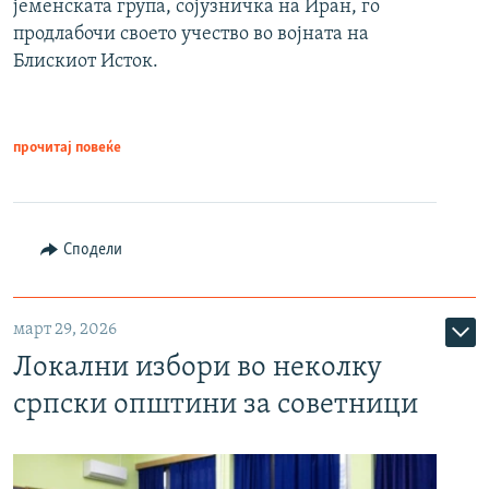
јеменската група, сојузничка на Иран, го
продлабочи своето учество во војната на
Блискиот Исток.
прочитај повеќе
Сподели
март 29, 2026
Локални избори во неколку
српски општини за советници