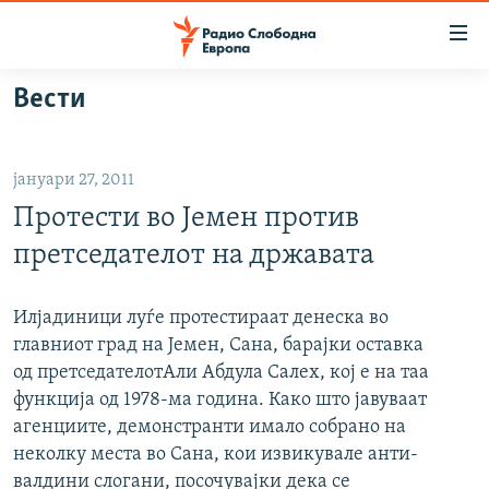
Достапни
линкови
Оди
Вести
на
МАКЕДОНИЈА
содржината
СВЕТ
Оди
јануари 27, 2011
ВИЗУЕЛНО
на
Протести во Јемен против
главната
ВЕСТИ
навигација
претседателот на државата
ШТО ТРЕБА ДА ЗНАЕТЕ
Премини
на
ПРИЈАВИ СЕ ЗА ЊУЗЛЕТЕР
Илјадиници луѓе протестираат денеска во
пребарување
главниот град на Јемен, Сана, барајки оставка
ПОДКАСТ ЗОШТО?
од претседателотАли Абдула Салех, кој е на таа
функција од 1978-ма година. Како што јавуваат
СЛЕДЕТЕ НЕ
агенциите, демонстранти имало собрано на
неколку места во Сана, кои извикувале анти-
валдини слогани, посочувајки дека се