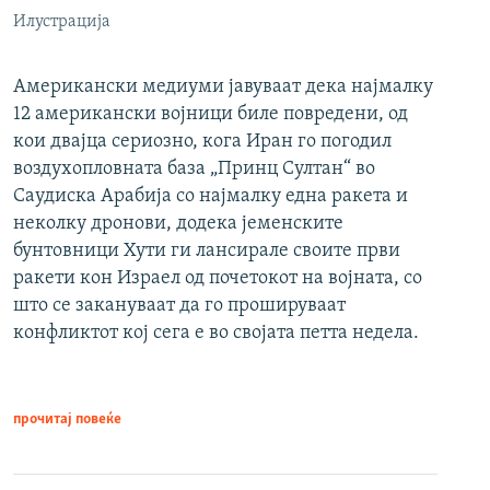
Илустрација
Американски медиуми јавуваат дека најмалку
12 американски војници биле повредени, од
кои двајца сериозно, кога Иран го погодил
воздухопловната база „Принц Султан“ во
Саудиска Арабија со најмалку една ракета и
неколку дронови, додека јеменските
бунтовници Хути ги лансирале своите први
ракети кон Израел од почетокот на војната, со
што се закануваат да го прошируваат
конфликтот кој сега е во својата петта недела.
прочитај повеќе