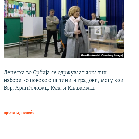
Денеска во Србија се одржуваат локални
избори во повеќе општини и градови, меѓу кои
Бор, Аранѓеловац, Кула и Књажевац.
прочитај повеќе