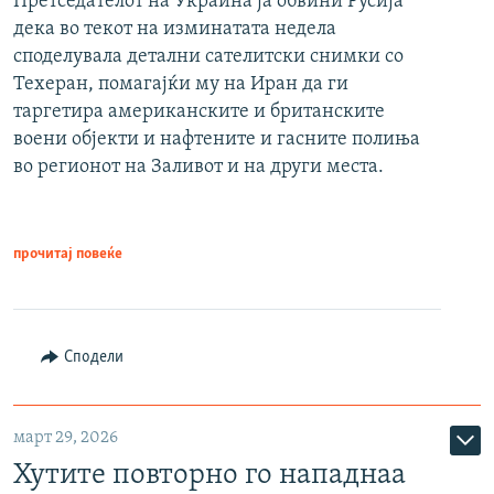
Претседателот на Украина ја обвини Русија
дека во текот на изминатата недела
споделувала детални сателитски снимки со
Техеран, помагајќи му на Иран да ги
таргетира американските и британските
воени објекти и нафтените и гасните полиња
во регионот на Заливот и на други места.
прочитај повеќе
Сподели
март 29, 2026
Хутите повторно го нападнаа