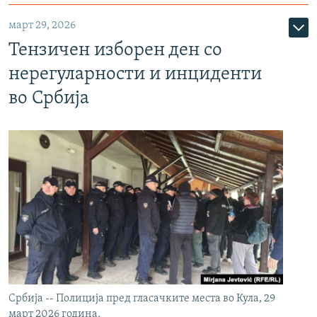
март 29, 2026
Тензичен изборен ден со
нерегуларности и инциденти
во Србија
Србија -- Полиција пред гласачките места во Кула, 29
март 2026 година.