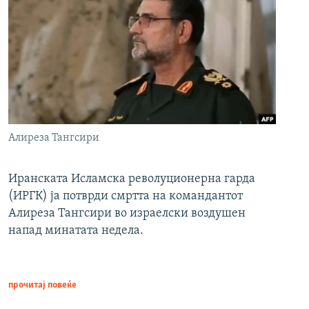
Алиреза Тангсири
Иранската Исламска револуционерна гарда
(ИРГК) ја потврди смртта на командантот
Алиреза Тангсири во израелски воздушен
напад минатата недела.
прочитај повеќе