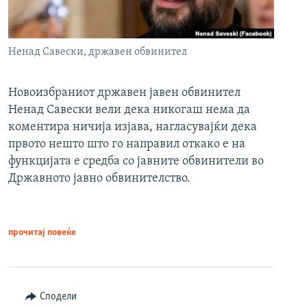
Ненад Савески, државен обвинител
Новоизбраниот државен јавен обвинител
Ненад Савески вели дека никогаш нема да
коментира ничија изјава, нагласувајќи дека
првото нешто што го направил откако е на
функцијата е средба со јавните обвинители во
Државното јавно обвинителство.
прочитај повеќе
Сподели