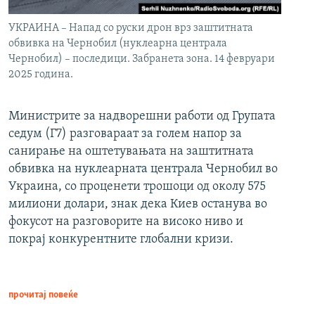
УКРАИНА – Напад со руски дрон врз заштитната
обвивка на Чернобил (нуклеарна централа
Чернобил) – последици. Забранета зона. 14 февруари
2025 година.
Министрите за надворешни работи од Групата
седум (Г7) разговараат за голем напор за
санирање на оштетувањата на заштитната
обвивка на нуклеарната централа Чернобил во
Украина, со проценети трошоци од околу 575
милиони долари, знак дека Киев останува во
фокусот на разговорите на високо ниво и
покрај конкурентните глобални кризи.
прочитај повеќе