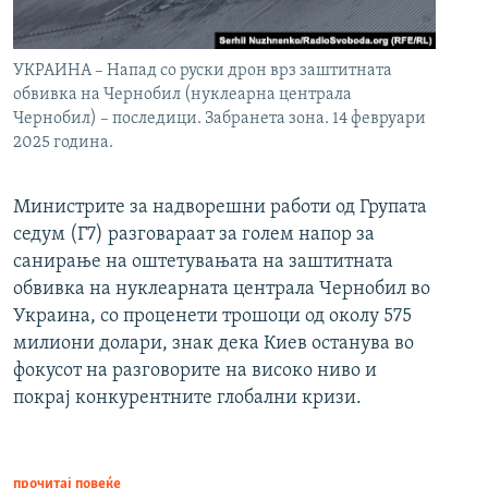
УКРАИНА – Напад со руски дрон врз заштитната
обвивка на Чернобил (нуклеарна централа
Чернобил) – последици. Забранета зона. 14 февруари
2025 година.
Министрите за надворешни работи од Групата
седум (Г7) разговараат за голем напор за
санирање на оштетувањата на заштитната
обвивка на нуклеарната централа Чернобил во
Украина, со проценети трошоци од околу 575
милиони долари, знак дека Киев останува во
фокусот на разговорите на високо ниво и
покрај конкурентните глобални кризи.
прочитај повеќе