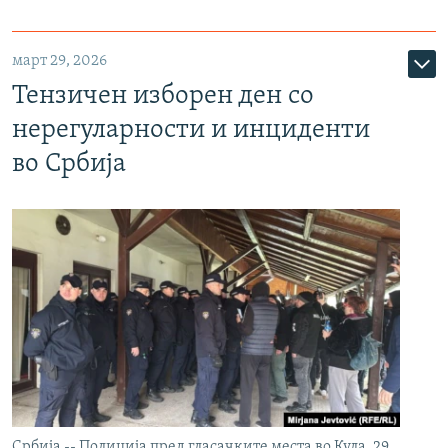
март 29, 2026
Тензичен изборен ден со
нерегуларности и инциденти
во Србија
Србија -- Полиција пред гласачките места во Кула, 29