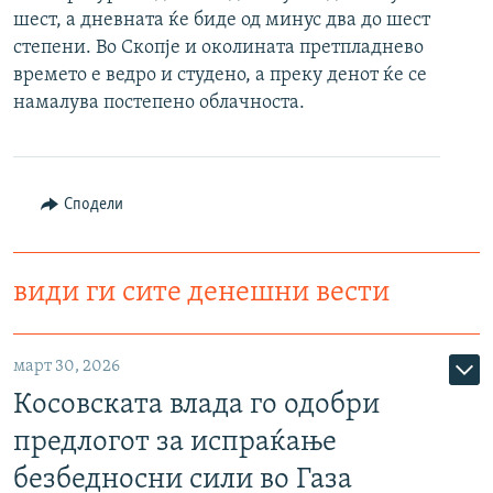
шест, а дневната ќе биде од минус два до шест
РСЕ веб страници
степени. Во Скопје и околината претпладнево
времето е ведро и студено, а преку денот ќе се
намалува постепено облачноста.
Сподели
види ги сите денешни вести
март 30, 2026
Косовската влада го одобри
предлогот за испраќање
безбедносни сили во Газа