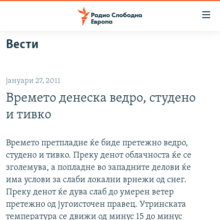
Достапни
линкови
Оди
Вести
на
МАКЕДОНИЈА
содржината
СВЕТ
Оди
јануари 27, 2011
ВИЗУЕЛНО
на
Времето денеска ведро, студено
главната
ВЕСТИ
навигација
и тивко
ШТО ТРЕБА ДА ЗНАЕТЕ
Премини
на
ПРИЈАВИ СЕ ЗА ЊУЗЛЕТЕР
Времето претпладне ќе биде претежно ведро,
пребарување
студено и тивко. Преку денот облачноста ќе се
ПОДКАСТ ЗОШТО?
зголемува, а попладне во западните делови ќе
има услови за слаби локални врнежи од снег.
СЛЕДЕТЕ НЕ
Преку денот ќе дува слаб до умерен ветер
претежно од југоисточен правец. Утринската
температура се движи од минус 15 до минус