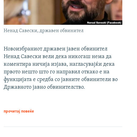
Ненад Савески, државен обвинител
Новоизбраниот државен јавен обвинител
Ненад Савески вели дека никогаш нема да
коментира ничија изјава, нагласувајќи дека
првото нешто што го направил откако е на
функцијата е средба со јавните обвинители во
Државното јавно обвинителство.
прочитај повеќе