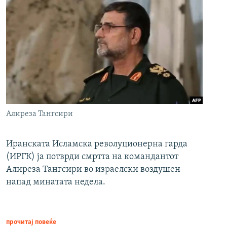
Алиреза Тангсири
Иранската Исламска револуционерна гарда
(ИРГК) ја потврди смртта на командантот
Алиреза Тангсири во израелски воздушен
напад минатата недела.
прочитај повеќе