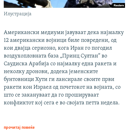
Илустрација
Американски медиуми јавуваат дека најмалку
12 американски војници биле повредени, од
кои двајца сериозно, кога Иран го погодил
воздухопловната база „Принц Султан“ во
Саудиска Арабија со најмалку една ракета и
неколку дронови, додека јеменските
бунтовници Хути ги лансирале своите први
ракети кон Израел од почетокот на војната, со
што се закануваат да го прошируваат
конфликтот кој сега е во својата петта недела.
прочитај повеќе