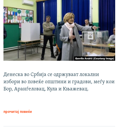
Денеска во Србија се одржуваат локални
избори во повеќе општини и градови, меѓу кои
Бор, Аранѓеловац, Кула и Књажевац.
прочитај повеќе