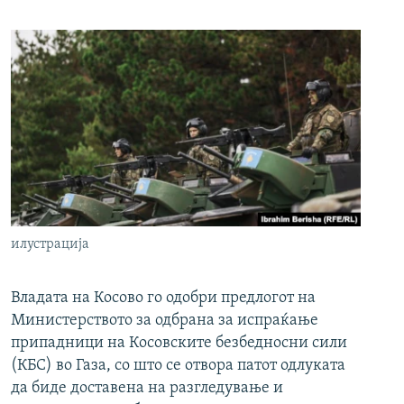
илустрација
Владата на Косово го одобри предлогот на
Министерството за одбрана за испраќање
припадници на Косовските безбедносни сили
(КБС) во Газа, со што се отвора патот одлуката
да биде доставена на разгледување и