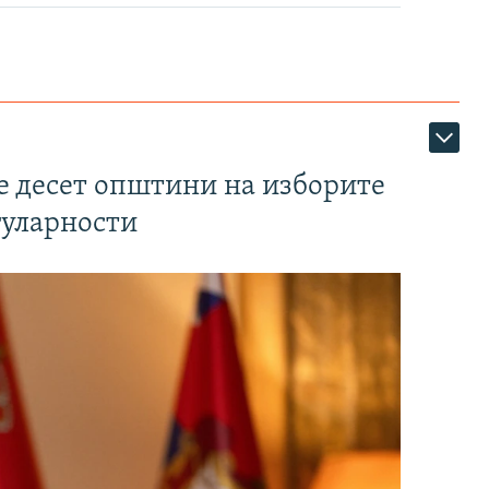
те десет општини на изборите
гуларности