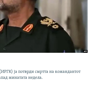
ИРГК) ја потврди смртта на командантот
апад минатата недела.