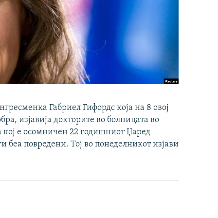
нгресменка Габриел Гифордс која на 8 овој
обра, изјавија докторите во болницата во
за кој е осомничен 22 годишниот Џаред
ги беа повредени. Тој во понеделникот изјави