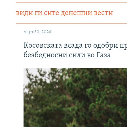
види ги сите денешни вести
март 30, 2026
Косовската влада го одобри п
безбедносни сили во Газа