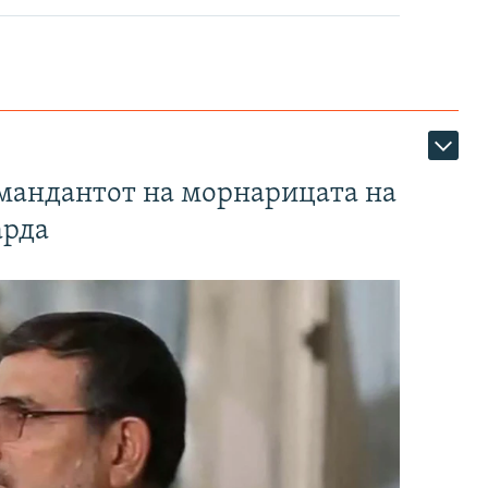
омандантот на морнарицата на
арда