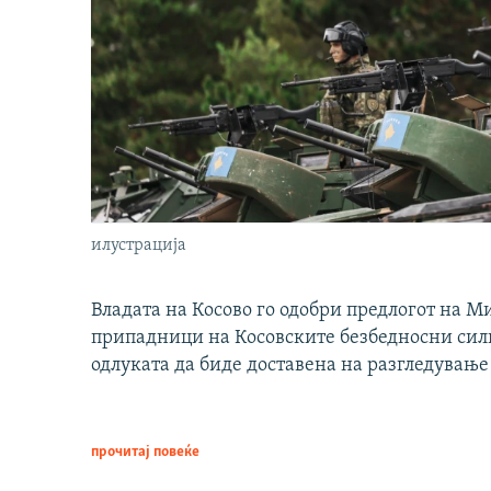
илустрација
Владата на Косово го одобри предлогот на М
припадници на Косовските безбедносни сили 
одлуката да биде доставена на разгледување
прочитај повеќе