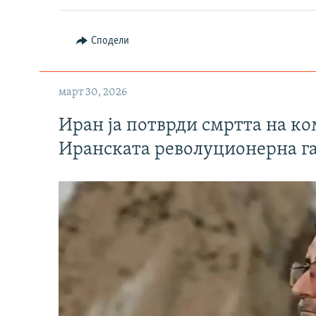
Сподели
март 30, 2026
Иран ја потврди смртта на к
Иранската револуционерна г