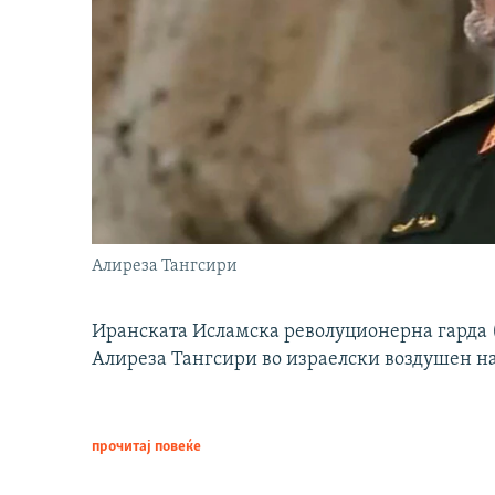
Алиреза Тангсири
Иранската Исламска револуционерна гарда (
Алиреза Тангсири во израелски воздушен н
прочитај повеќе