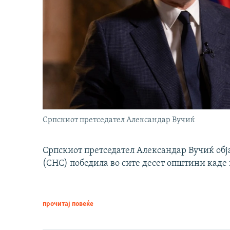
Српскиот претседател Александар Вучиќ
Српскиот претседател Александар Вучиќ обј
(СНС) победила во сите десет општини каде 
прочитај повеќе