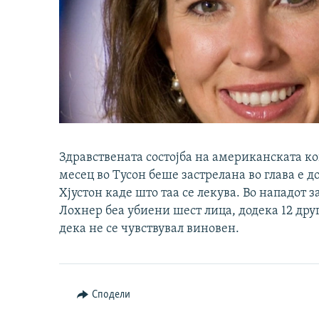
Здравствената состојба на американската ко
месец во Тусон беше застрелана во глава е д
Хјустон каде што таа се лекува. Во нападот 
Лохнер беа убиени шест лица, додека 12 дру
дека не се чувствувал виновен.
Сподели