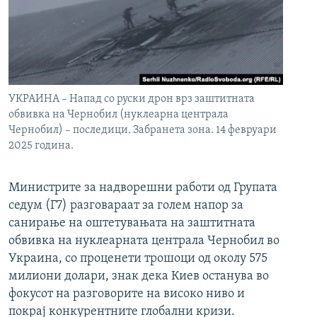
УКРАИНА – Напад со руски дрон врз заштитната
обвивка на Чернобил (нуклеарна централа
Чернобил) – последици. Забранета зона. 14 февруари
2025 година.
Министрите за надворешни работи од Групата
седум (Г7) разговараат за голем напор за
санирање на оштетувањата на заштитната
обвивка на нуклеарната централа Чернобил во
Украина, со проценети трошоци од околу 575
милиони долари, знак дека Киев останува во
фокусот на разговорите на високо ниво и
покрај конкурентните глобални кризи.