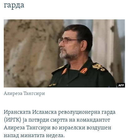
гарда
Алиреза Тангсири
Иранската Исламска револуционерна гарда
(ИРГК) ја потврди смртта на командантот
Алиреза Тангсири во израелски воздушен
напад минатата недела.