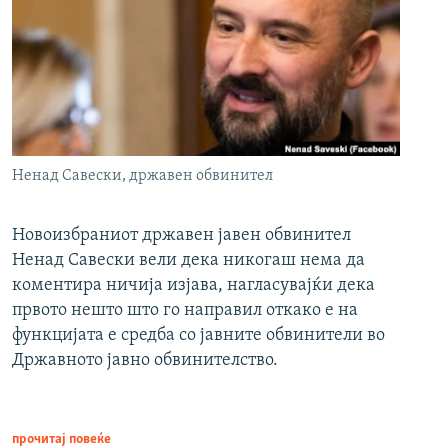
Ненад Савески, државен обвинител
Новоизбраниот државен јавен обвинител
Ненад Савески вели дека никогаш нема да
коментира ничија изјава, нагласувајќи дека
првото нешто што го направил откако е на
функцијата е средба со јавните обвинители во
Државното јавно обвинителство.
прочитај повеќе