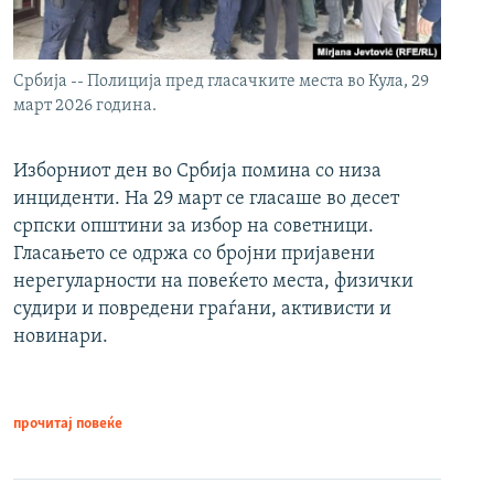
Србија -- Полиција пред гласачките места во Кула, 29
март 2026 година.
Изборниот ден во Србија помина со низа
инциденти. На 29 март се гласаше во десет
српски општини за избор на советници.
Гласањето се одржа со бројни пријавени
нерегуларности на повеќето места, физички
судири и повредени граѓани, активисти и
новинари.
прочитај повеќе