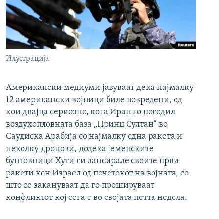
Илустрација
Американски медиуми јавуваат дека најмалку
12 американски војници биле повредени, од
кои двајца сериозно, кога Иран го погодил
воздухопловната база „Принц Султан“ во
Саудиска Арабија со најмалку една ракета и
неколку дронови, додека јеменските
бунтовници Хути ги лансирале своите први
ракети кон Израел од почетокот на војната, со
што се закануваат да го прошируваат
конфликтот кој сега е во својата петта недела.