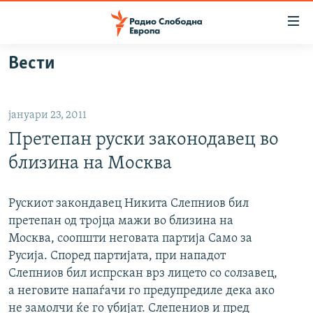
Достапни
линкови
Оди
Вести
на
МАКЕДОНИЈА
содржината
СВЕТ
Оди
јануари 23, 2011
ВИЗУЕЛНО
на
Претепан руски законодавец во
главната
ВЕСТИ
навигација
близина на Москва
ШТО ТРЕБА ДА ЗНАЕТЕ
Премини
на
ПРИЈАВИ СЕ ЗА ЊУЗЛЕТЕР
Рускиот закондавец Никита Слепниов бил
пребарување
претепан од тројца мажи во близина на
ПОДКАСТ ЗОШТО?
Москва, соопшти неговата партија Само за
Русија. Според партијата, при нападот
СЛЕДЕТЕ НЕ
Слепниов бил испрскан врз лицето со солзавец,
а неговите напаѓачи го предупредиле дека ако
не замолчи ќе го убијат. Слепениов и пред