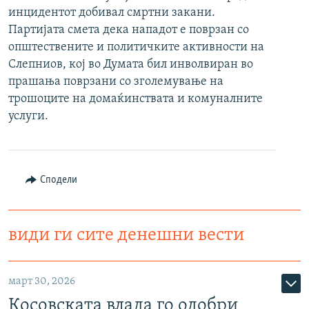
инцидентот добивал смртни закани.
РСЕ веб страници
Партијата смета дека нападот е поврзан со
општествените и политичките активности на
Слепниов, кој во Думата бил инволвиран во
прашања поврзани со зголемување на
трошоците на домаќинствата и комуналните
услуги.
Сподели
види ги сите денешни вести
март 30, 2026
Косовската влада го одобри