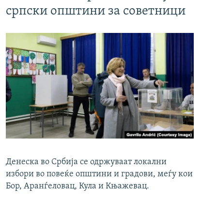
српски општини за советници
Денеска во Србија се одржуваат локални
избори во повеќе општини и градови, меѓу кои
Бор, Аранѓеловац, Кула и Књажевац.