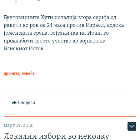
Бунтовниците Хути испалија втора серија од
ракети во рок од 24 часа против Израел, додека
јеменската група, сојузничка на Иран, го
продлабочи своето учество во војната на
Блискиот Исток.
прочитај повеќе
Сподели
март 29, 2026
Локални избори во неколку