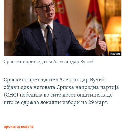
Српскиот претседател Александар Вучиќ
Српскиот претседател Александар Вучиќ
објави дека неговата Српска напредна партија
(СНС) победила во сите десет општини каде
што се одржаа локални избори на 29 март.
прочитај повеќе