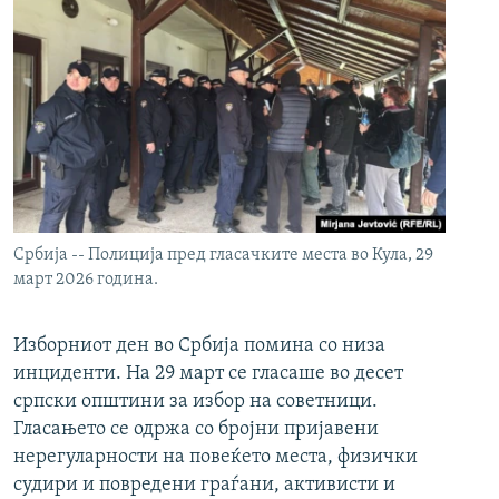
Србија -- Полиција пред гласачките места во Кула, 29
март 2026 година.
Изборниот ден во Србија помина со низа
инциденти. На 29 март се гласаше во десет
српски општини за избор на советници.
Гласањето се одржа со бројни пријавени
нерегуларности на повеќето места, физички
судири и повредени граѓани, активисти и