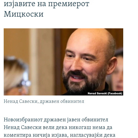
изјавите на премиерот
Мицкоски
Ненад Савески, државен обвинител
Новоизбраниот државен јавен обвинител
Ненад Савески вели дека никогаш нема да
коментира ничија изјава, нагласувајќи дека