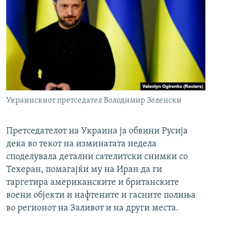
Украинскиот претседател Володимир Зеленски
Претседателот на Украина ја обвини Русија
дека во текот на изминатата недела
споделувала детални сателитски снимки со
Техеран, помагајќи му на Иран да ги
таргетира американските и британските
воени објекти и нафтените и гасните полиња
во регионот на Заливот и на други места.