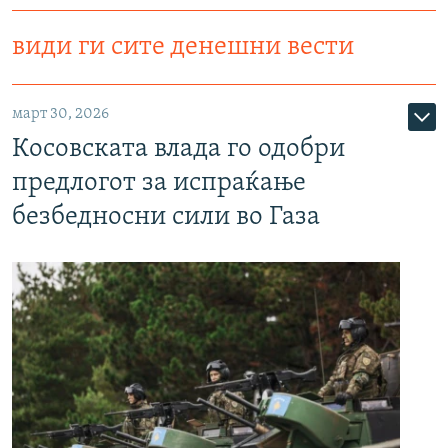
види ги сите денешни вести
март 30, 2026
Косовската влада го одобри
предлогот за испраќање
безбедносни сили во Газа