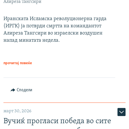
Алиреза Тангсири
Иранската Исламска револуционерна гарда
(ИРГК) ја потврди смртта на командантот
Алиреза Тангсири во израелски воздушен
напад минатата недела.
прочитај повеќе
Сподели
март 30, 2026
Вучиќ прогласи победа во сите