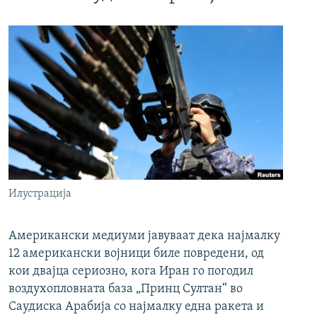
Илустрација
Американски медиуми јавуваат дека најмалку
12 американски војници биле повредени, од
кои двајца сериозно, кога Иран го погодил
воздухопловната база „Принц Султан“ во
Саудиска Арабија со најмалку една ракета и