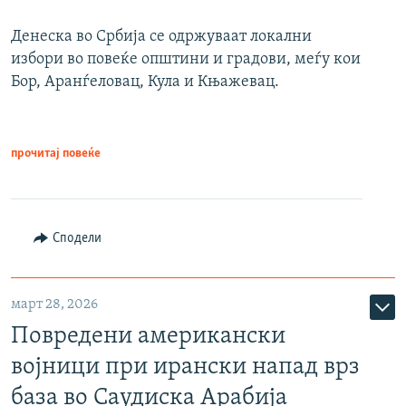
Денеска во Србија се одржуваат локални
избори во повеќе општини и градови, меѓу кои
Бор, Аранѓеловац, Кула и Књажевац.
прочитај повеќе
Сподели
март 28, 2026
Повредени американски
војници при ирански напад врз
база во Саудиска Арабија