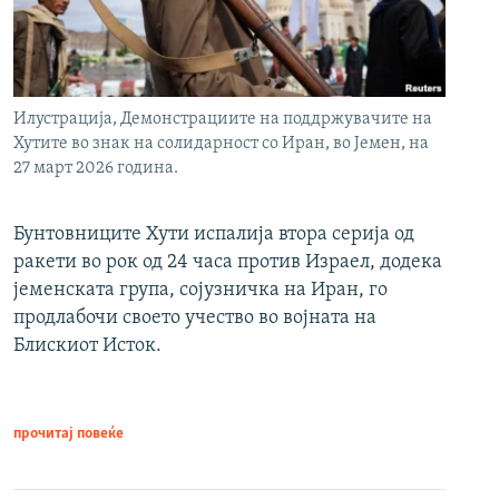
Илустрација, Демонстрациите на поддржувачите на
Хутите во знак на солидарност со Иран, во Јемен, на
27 март 2026 година.
Бунтовниците Хути испалија втора серија од
ракети во рок од 24 часа против Израел, додека
јеменската група, сојузничка на Иран, го
продлабочи своето учество во војната на
Блискиот Исток.
прочитај повеќе