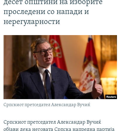
десет општини на изборите
проследени со напади и
нерегуларности
Српскиот претседател Александар Вучиќ
Српскиот претседател Александар Вучиќ
објави дека неговата Српска напредна партија