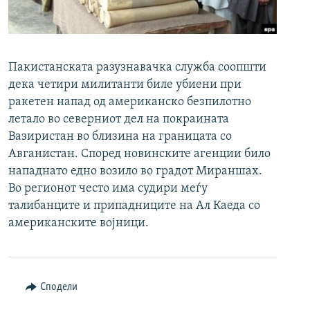
РСЕ веб страници
Пакистанската разузнавачка служба соопшти
дека четири милитанти биле убиени при
ракетен напад од американско безпилотно
летало во северниот дел на покраината
Вазиристан во близина на границата со
Авганистан. Според новинските агенции било
нападнато едно возило во градот Мираншах.
Во регионот често има судири меѓу
талибанците и припадниците на Ал Каеда со
американските војници.
Сподели