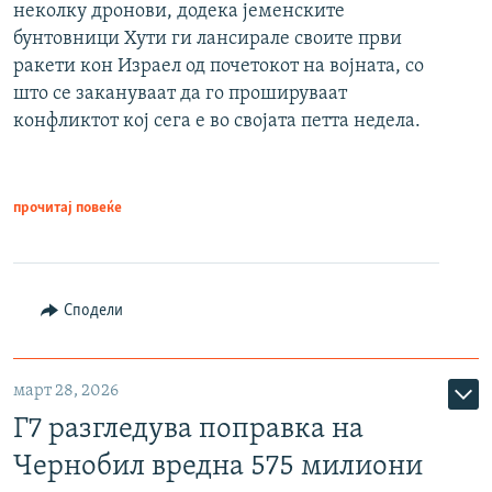
неколку дронови, додека јеменските
бунтовници Хути ги лансирале своите први
ракети кон Израел од почетокот на војната, со
што се закануваат да го прошируваат
конфликтот кој сега е во својата петта недела.
прочитај повеќе
Сподели
март 28, 2026
Г7 разгледува поправка на
Чернобил вредна 575 милиони