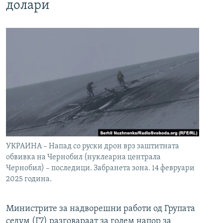
долари
УКРАИНА – Напад со руски дрон врз заштитната
обвивка на Чернобил (нуклеарна централа
Чернобил) – последици. Забранета зона. 14 февруари
2025 година.
Министрите за надворешни работи од Групата
седум (Г7) разговараат за голем напор за