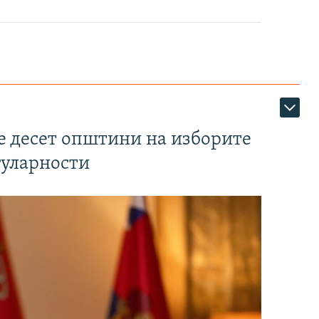
те десет општини на изборите
гуларности