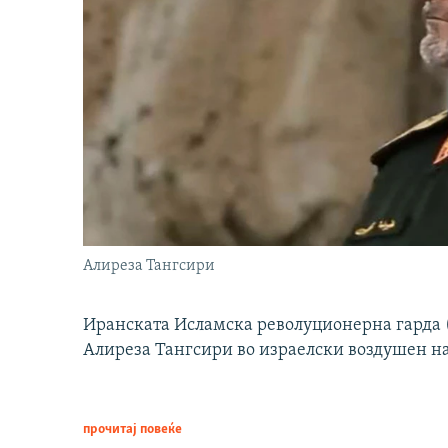
Алиреза Тангсири
Иранската Исламска револуционерна гарда (
Алиреза Тангсири во израелски воздушен н
прочитај повеќе