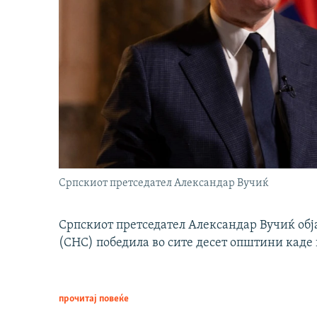
Српскиот претседател Александар Вучиќ
Српскиот претседател Александар Вучиќ обј
(СНС) победила во сите десет општини каде 
прочитај повеќе