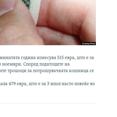
минатата година изнесува 515 евра, што е за
о ноември. Според податоците на
ите трошоци за потрошувачката кошница се
ла 479 евра, што е за 3 ипол насто повеќе во