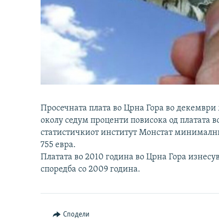
Просечната плата во Црна Гора во декември 
околу седум проценти повисока од платата в
статистичкиот институт Монстат минималн
755 евра.
Платата во 2010 година во Црна Гора изнесува
споредба со 2009 година.
Сподели