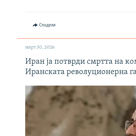
Сподели
март 30, 2026
Иран ја потврди смртта на к
Иранската револуционерна г