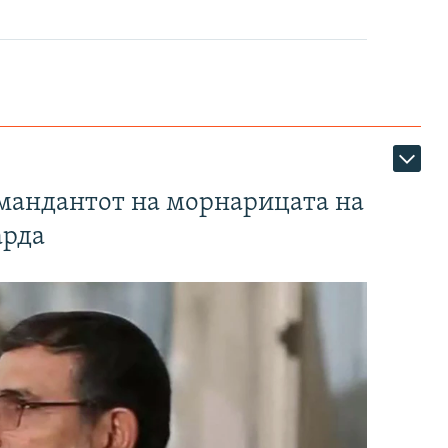
омандантот на морнарицата на
арда