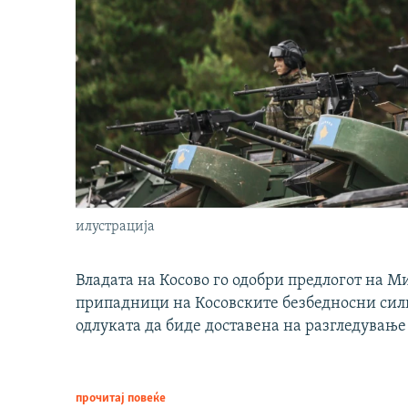
илустрација
Владата на Косово го одобри предлогот на М
припадници на Косовските безбедносни сили 
одлуката да биде доставена на разгледување
прочитај повеќе