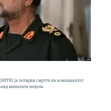
ИРГК) ја потврди смртта на командантот
апад минатата недела.