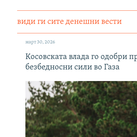
види ги сите денешни вести
март 30, 2026
Косовската влада го одобри п
безбедносни сили во Газа