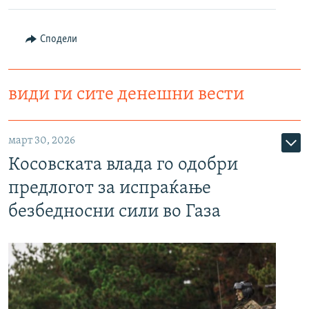
Сподели
види ги сите денешни вести
март 30, 2026
Косовската влада го одобри
предлогот за испраќање
безбедносни сили во Газа