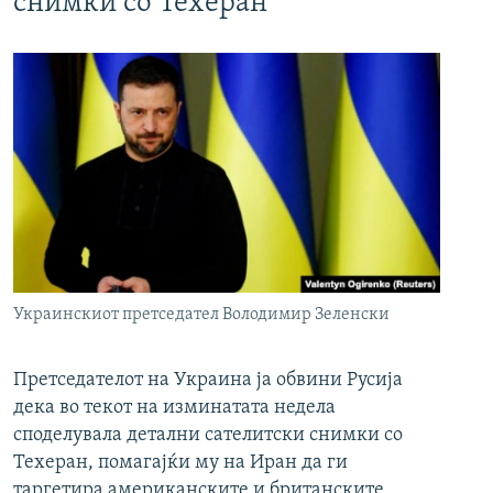
снимки со Техеран
Украинскиот претседател Володимир Зеленски
Претседателот на Украина ја обвини Русија
дека во текот на изминатата недела
споделувала детални сателитски снимки со
Техеран, помагајќи му на Иран да ги
таргетира американските и британските