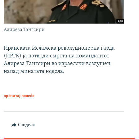
Алиреза Тангсири
Иранската Исламска револуционерна гарда
(ИРГК) ја потврди смртта на командантот
Алиреза Тангсири во израелски воздушен
напад минатата недела.
прочитај повеќе
Сподели