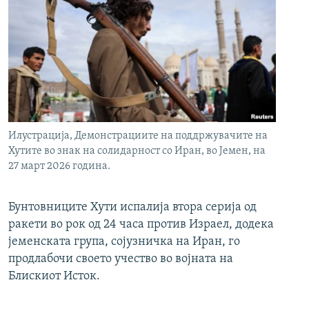
Илустрација, Демонстрациите на поддржувачите на
Хутите во знак на солидарност со Иран, во Јемен, на
27 март 2026 година.
Бунтовниците Хути испалија втора серија од
ракети во рок од 24 часа против Израел, додека
јеменската група, сојузничка на Иран, го
продлабочи своето учество во војната на
Блискиот Исток.