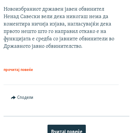
Новоизбраниот државен јавен обвинител
Ненад Савески вели дека никогаш нема да
коментира ничија изјава, нагласувајќи дека
првото нешто што го направил откако е на
функцијата е средба со јавните обвинители во
Државното јавно обвинителство.
прочитај повеќе
Сподели
Вчитај повеќе