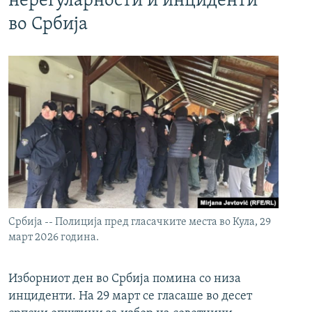
нерегуларности и инциденти
во Србија
Србија -- Полиција пред гласачките места во Кула, 29
март 2026 година.
Изборниот ден во Србија помина со низа
инциденти. На 29 март се гласаше во десет