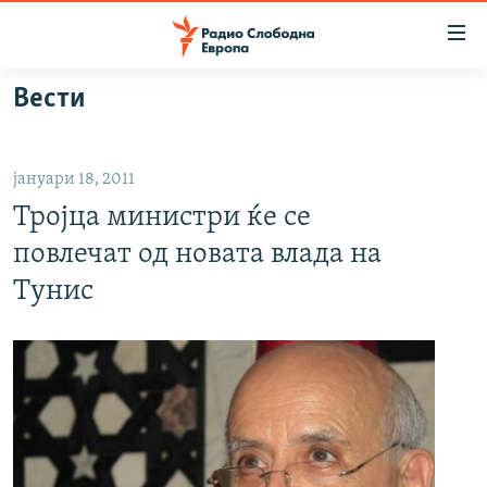
Достапни
линкови
Оди
Вести
на
МАКЕДОНИЈА
содржината
СВЕТ
Оди
јануари 18, 2011
ВИЗУЕЛНО
на
Тројца министри ќе се
главната
ВЕСТИ
навигација
повлечат од новата влада на
ШТО ТРЕБА ДА ЗНАЕТЕ
Премини
Тунис
на
ПРИЈАВИ СЕ ЗА ЊУЗЛЕТЕР
пребарување
ПОДКАСТ ЗОШТО?
СЛЕДЕТЕ НЕ