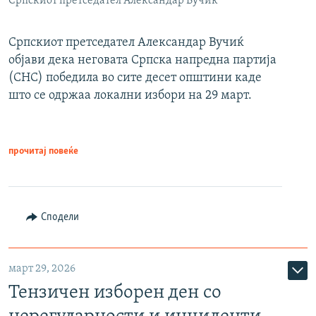
Српскиот претседател Александар Вучиќ
Српскиот претседател Александар Вучиќ
објави дека неговата Српска напредна партија
(СНС) победила во сите десет општини каде
што се одржаа локални избори на 29 март.
прочитај повеќе
Сподели
март 29, 2026
Тензичен изборен ден со