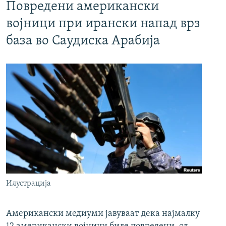
Повредени американски
војници при ирански напад врз
база во Саудиска Арабија
Илустрација
Американски медиуми јавуваат дека најмалку