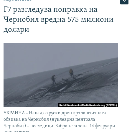
Г7 разгледува поправка на
Чернобил вредна 575 милиони
долари
УКРАИНА – Напад со руски дрон врз заштитната
обвивка на Чернобил (нуклеарна централа
Чернобил) – последици. Забранета зона. 14 февруари