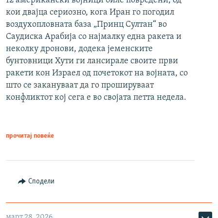
12 американски војници биле повредени, од
кои двајца сериозно, кога Иран го погодил
воздухопловната база „Принц Султан“ во
Саудиска Арабија со најмалку една ракета и
неколку дронови, додека јеменските
бунтовници Хути ги лансирале своите први
ракети кон Израел од почетокот на војната, со
што се закануваат да го прошируваат
конфликтот кој сега е во својата петта недела.
прочитај повеќе
Сподели
март 28, 2026