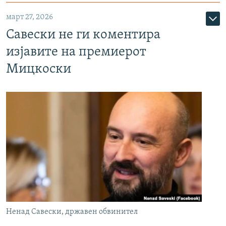
март 27, 2026
Савески не ги коментира
изјавите на премиерот
Мицкоски
Ненад Савески, државен обвинител