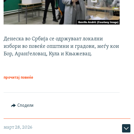
Денеска во Србија се одржуваат локални
избори во повеќе општини и градови, меѓу кои
Бор, Аранѓеловац, Кула и Књажевац.
прочитај повеќе
Сподели
март 28, 2026