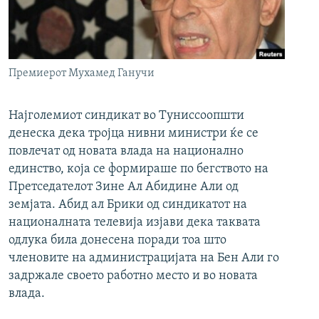
РСЕ веб страници
Премиерот Мухамед Ганучи
Најголемиот синдикат во Туниссоопшти
денеска дека тројца нивни министри ќе се
повлечат од новата влада на национално
единство, која се формираше по бегството на
Претседателот Зине Ал Абидине Али од
земјата. Абид ал Брики од синдикатот на
националната телевија изјави дека таквата
одлука била донесена поради тоа што
членовите на администрацијата на Бен Али го
задржале своето работно место и во новата
влада.