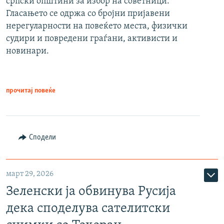
српски општини за избор на советници.
Гласањето се одржа со бројни пријавени
нерегуларности на повеќето места, физички
судири и повредени граѓани, активисти и
новинари.
прочитај повеќе
Сподели
март 29, 2026
Зеленски ја обвинува Русија
дека споделува сателитски