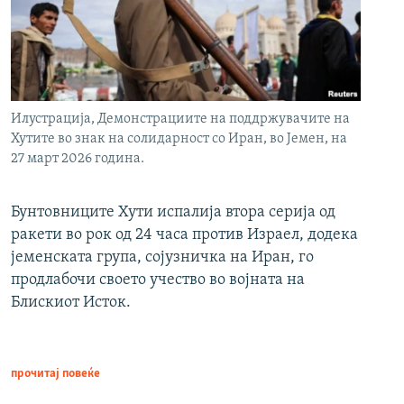
Илустрација, Демонстрациите на поддржувачите на
Хутите во знак на солидарност со Иран, во Јемен, на
27 март 2026 година.
Бунтовниците Хути испалија втора серија од
ракети во рок од 24 часа против Израел, додека
јеменската група, сојузничка на Иран, го
продлабочи своето учество во војната на
Блискиот Исток.
прочитај повеќе