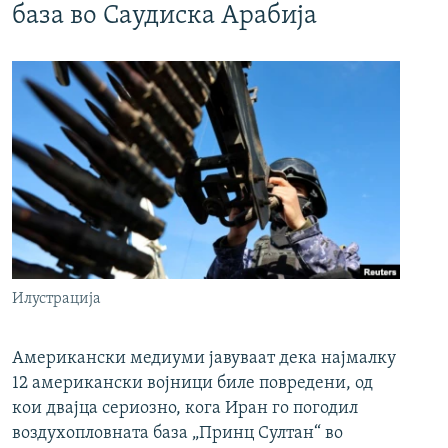
база во Саудиска Арабија
Илустрација
Американски медиуми јавуваат дека најмалку
12 американски војници биле повредени, од
кои двајца сериозно, кога Иран го погодил
воздухопловната база „Принц Султан“ во