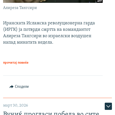
Алиреза Тангсири
Иранската Исламска револуционерна гарда
(ИРГК) ја потврди смртта на командантот
Алиреза Тангсири во израелски воздушен
напад минатата недела.
прочитај повеќе
Сподели
март 30, 2026
Вучиќ прогласи победа во сите