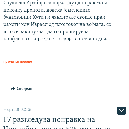
Саудиска Арабија со најмалку една ракета и
неколку дронови, додека јеменските
бунтовници Хути ги лансирале своите први
ракети кон Израел од почетокот на војната, со
што се закануваат да го прошируваат
конфликтот кој сега е во својата петта недела.
прочитај повеќе
Сподели
март 28, 2026
Г7 разгледува поправка на