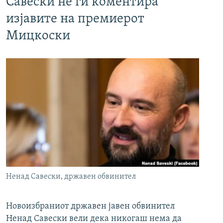
Савески не ги коментира
изјавите на премиерот
Мицкоски
Ненад Савески, државен обвинител
Новоизбраниот државен јавен обвинител
Ненад Савески вели дека никогаш нема да