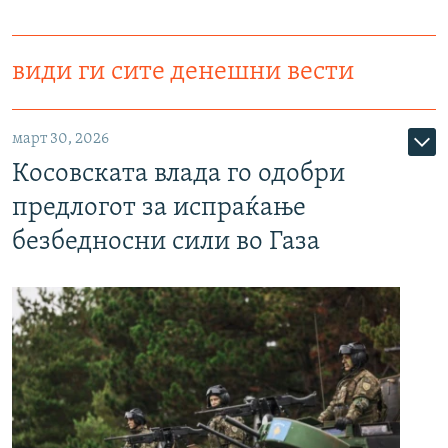
види ги сите денешни вести
март 30, 2026
Косовската влада го одобри
предлогот за испраќање
безбедносни сили во Газа