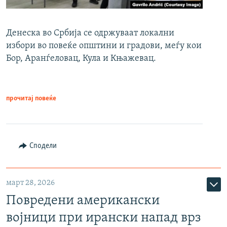
Денеска во Србија се одржуваат локални
избори во повеќе општини и градови, меѓу кои
Бор, Аранѓеловац, Кула и Књажевац.
прочитај повеќе
Сподели
март 28, 2026
Повредени американски
војници при ирански напад врз