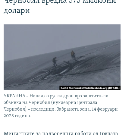
Чернобил вредна 575 милиони
долари
УКРАИНА – Напад со руски дрон врз заштитната
обвивка на Чернобил (нуклеарна централа
Чернобил) – последици. Забранета зона. 14 февруари
2025 година.
Министрите за надворешни работи од Групата