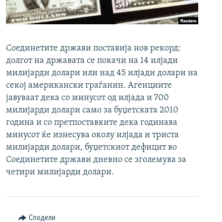
РСЕ веб страници
Соединетите држави поставија нов рекорд:
долгот на државата се покачи на 14 илјади
милијарди долари или над 45 илјади долари на
секој американски граѓанин. Агенциите
јавуваат дека со минусот од илјада и 700
милијарди долари само за буџетската 2010
година и со претпоставките дека годинава
минусот ќе изнесува околу илјада и триста
милијарди долари, буџетскиот дефицит во
Соединетите држави дневно се зголемува за
четири милијарди долари.
Сподели