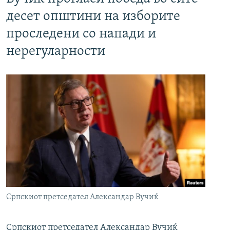
десет општини на изборите
проследени со напади и
нерегуларности
Српскиот претседател Александар Вучиќ
Српскиот претседател Александар Вучиќ