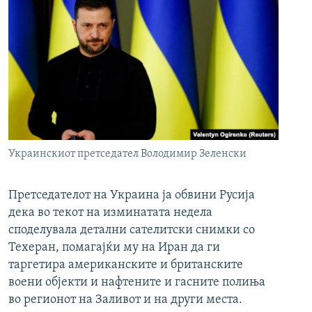
Украинскиот претседател Володимир Зеленски
Претседателот на Украина ја обвини Русија
дека во текот на изминатата недела
споделувала детални сателитски снимки со
Техеран, помагајќи му на Иран да ги
таргетира американските и британските
воени објекти и нафтените и гасните полиња
во регионот на Заливот и на други места.