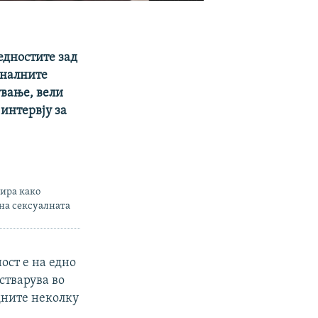
едностите зад
оналните
ување, вели
интервју за
нира како
 на сексуалната
ост е на едно
остварува во
дните неколку