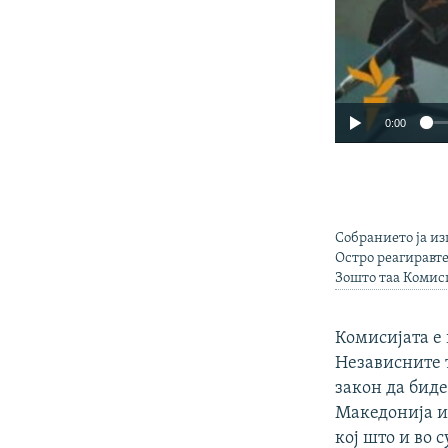
0:00
Собранието ја из
Остро реагиравте
Зошто таа Комиси
Комисијата е 
Независните 
закон да биде
Македонија и 
кој што и во 