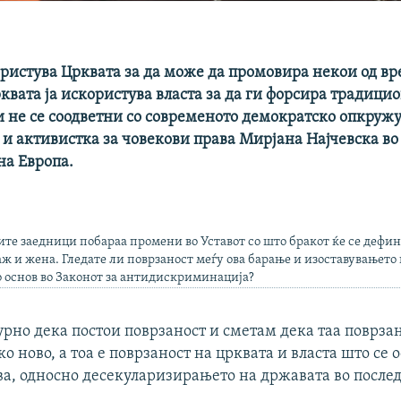
ористува Црквата за да може да промовира некои од вр
рквата ја искористува власта за да ги форсира традици
и не се соодветни со современото демократско опкруж
и активистка за човекови права Мирјана Најчевска во 
на Европа.
те заедници побараа промени во Уставот со што бракот ќе се дефи
ж и жена. Гледате ли поврзаност меѓу ова барање и изоставувањето
о основ во Законот за антидискриминација?
рно дека постои поврзаност и сметам дека таа поврзан
о ново, а тоа е поврзаност на црквата и власта што се 
а, односно десекуларизирањето на државата во после