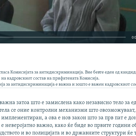
0:
EMBED
гласа Комисијата за антидискриминација. Вие бевте еден од кандид
 на кадровскиот состав на прифатената Комисија.
ја за антидискриминација е важна и зошто е важен кадровскиот со
важна затоа што е замислена како независно тело за е
тела се оние контролни механизми што овозможуваат,
 имплементиран, а ова е нов закон што за прв пат е до
е неверојатно важно, како ќе биде во првите години о
судството и во полицијата и во државните структури ќе 