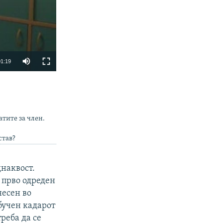
01:19
SHARE
атите за член.
став?
днаквост.
 прво одреден
px
width
несен во
бучен кадарот
треба да се