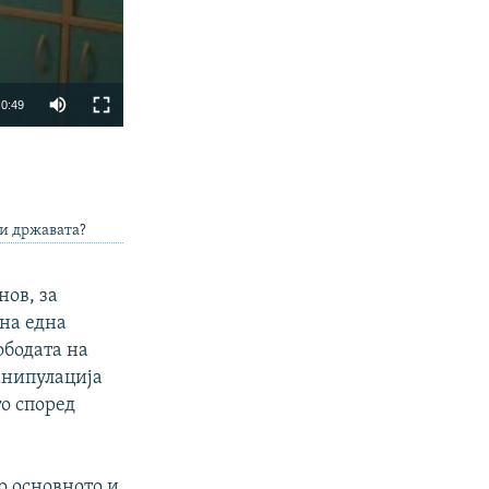
0:49
SHARE
 и државата?
нов, за
 на една
ободата на
px
width
манипулација
то според
о основното и