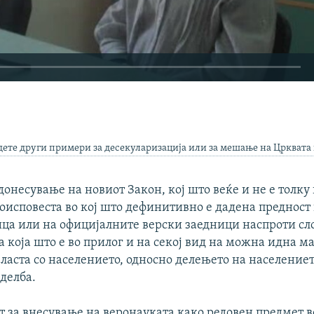
EMBED
дете други примери за десекуларизација или за мешање на Црквата
донесување на новиот Закон, кој што веќе и не е толку 
оисповеста во кој што дефинитивно е дадена предност
ица или на официјалните верски заедници наспроти сл
а која што е во прилог и на секој вид на можна идна 
власта со населението, односно делењето на население
делба.
т за внесување на веронауката како редовен предмет в