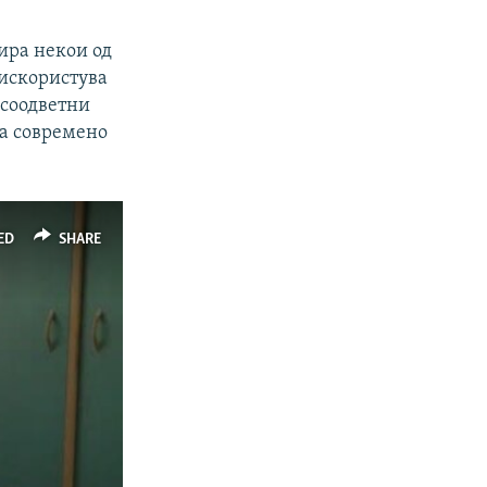
вира некои од
 искористува
 соодветни
ва современо
ED
SHARE