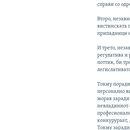
справи со одр
Второ, незави
вистинската 
припадници н
И трето, неза
регулатива и 
поттик, би т
легислативата
Токму поради
персонално ви
морав заради 
невладиниот 
професионалн
конкурураат, 
Токму заради 