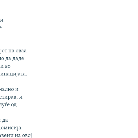
жи
е
јот на оваа
ло да даде
и во
минацијата.
нално и
стирав, и
луѓе од
 да
Комисија.
авени на овој