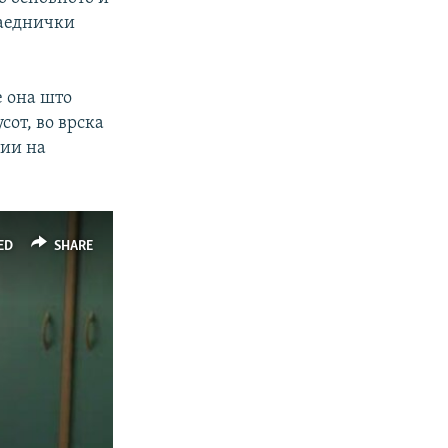
заеднички
е она што
сот, во врска
ции на
ED
SHARE