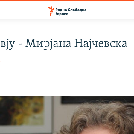
вју - Мирјана Најчевска
в