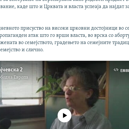
вание, каде што и Црквата и власта успеаја да најдат 
дневното присуство на високи црковни достојници во с
ропаганден атак што го врши власта, во врска со аборту
 жената во семејството, градењето на семејните тради
емејство и слично.
јчевска 2
EMB
ободна Eвропа
No media source currently available