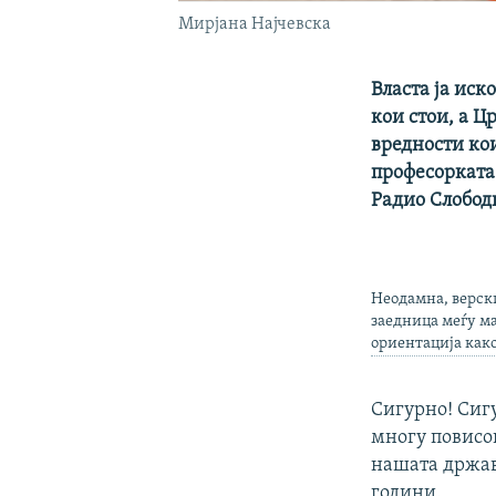
Мирјана Најчевска
Власта ја иск
кои стои, а Ц
вредности ко
професорката 
Радио Слобод
Неодамна, верски
заедница меѓу ма
ориентација как
Сигурно! Сигу
многу повисок
нашата држав
години.