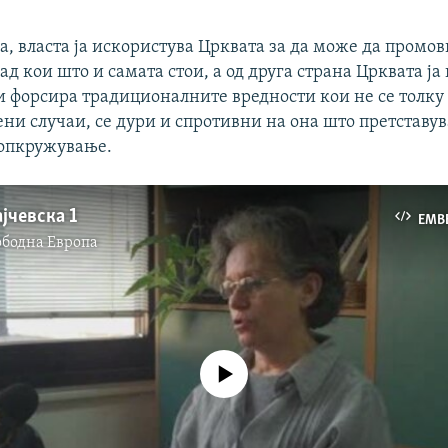
а, власта ја искористува Црквата за да може да промо
ад кои што и самата стои, а од друга страна Црквата ја
ги форсира традиционалните вредности кои не се толку
ени случаи, се дури и спротивни на она што претставу
опкружување.
јчевска 1
EMB
ободна Eвропа
No media source currently available