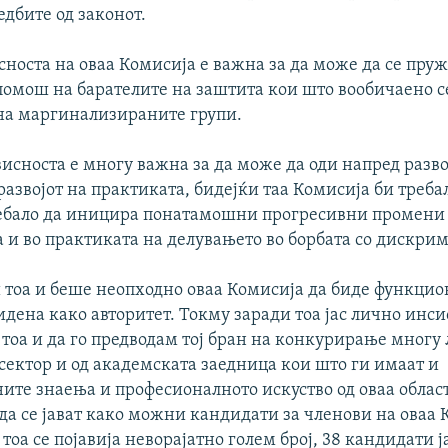
едбите од законот.
сноста на оваа Комисија е важна за да може да се пру
помош на барателите на заштита кои што вообичаено с
а маргинализираните групи.
висноста е многу важна за да може да оди напред разво
развојот на практиката, бидејќи таа Комисија би треба
ребало да иницира понатамошни прогресивни промени 
 и во практиката на делувањето во борбата со дискри
 тоа и беше неопходно оваа Комисија да биде функцио
дена како авторитет. Токму заради тоа јас лично инси
тоа и да го предводам тој бран на конкурирање многу 
сектор и од академската заедница кои што ги имаат и
ите знаења и професионалното искуство од оваа област
да се јават како можни кандидати за членови на оваа 
тоа се појавија неворајатно голем број, 38 кандидати ј