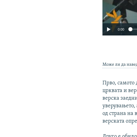
0:00
Може ли да наве
Прво, самото 
црквата и вер
верска заедн
уверувањето, 
од страна на 
верската опре
Друго е обидо