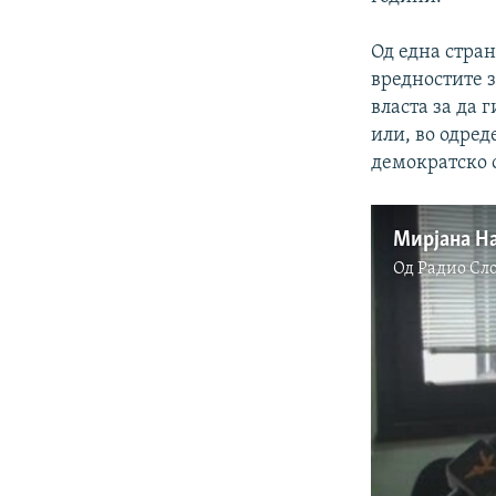
Од една стран
вредностите з
власта за да 
или, во одред
демократско 
Мирјана На
Од
Радио Сл