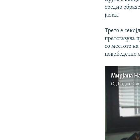
средно образо
јазик.
Трето е секој
претставува п
со местото на
повеќедетно с
Мирјана На
Од
Радио Сл