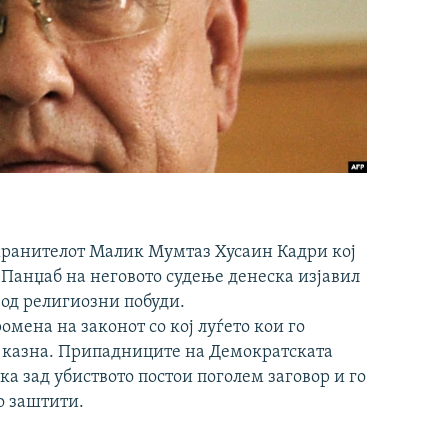
хранителот Малик Мумтаз Хусаин Кадри кој
 Панџаб на неговото судење денеска изјавил
од религиозни побуди.
мена на законот со кој луѓето кои го
а казна. Припадниците на Демократската
ка зад убиството постои поголем заговор и го
о заштити.