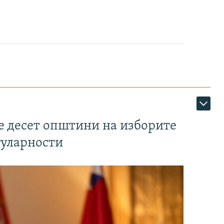
те десет општини на изборите
гуларности