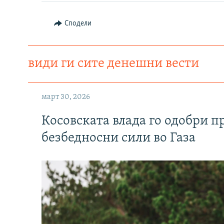
Сподели
види ги сите денешни вести
март 30, 2026
Косовската влада го одобри п
безбедносни сили во Газа