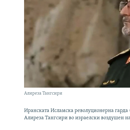
Алиреза Тангсири
Иранската Исламска револуционерна гарда (
Алиреза Тангсири во израелски воздушен н