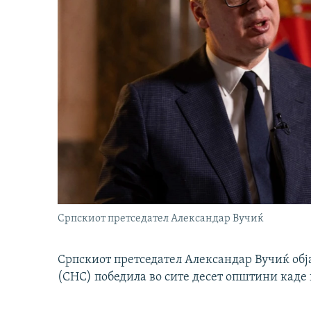
Српскиот претседател Александар Вучиќ
Српскиот претседател Александар Вучиќ обј
(СНС) победила во сите десет општини каде 