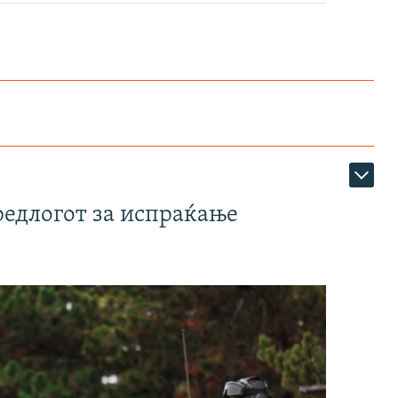
редлогот за испраќање