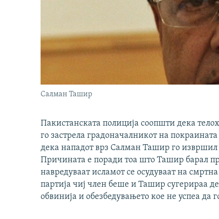
Салман Ташир
Пакистанската полиција соопшти дека тело
го застрела градоначалникот на покраината
дека нападот врз Салман Ташир го извршил 
Причината е поради тоа што Ташир барал про
навредуваат исламот се осудуваат на смртн
партија чиј член беше и Ташир сугерираа де
обвинија и обезбедувањето кое не успеа да г