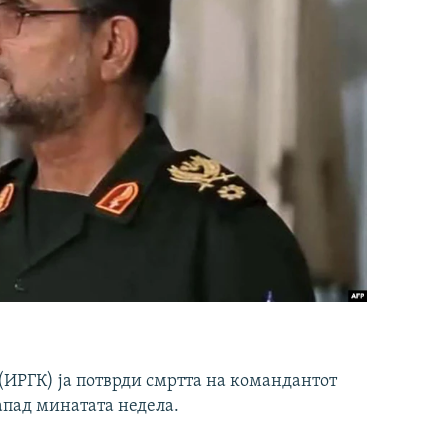
ИРГК) ја потврди смртта на командантот
апад минатата недела.