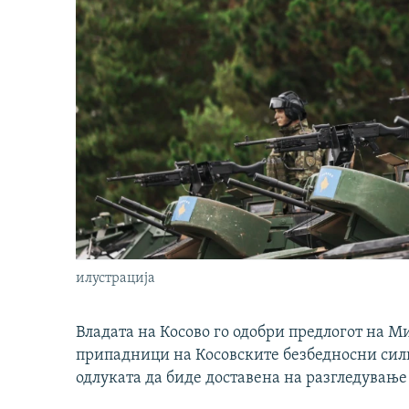
илустрација
Владата на Косово го одобри предлогот на М
припадници на Косовските безбедносни сили 
одлуката да биде доставена на разгледување