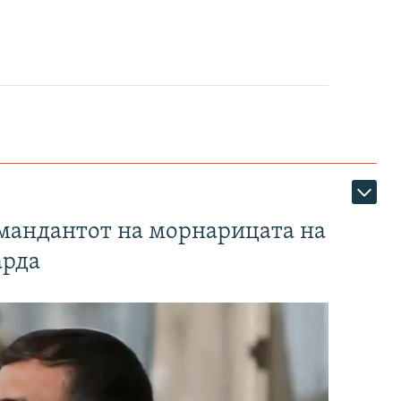
омандантот на морнарицата на
арда