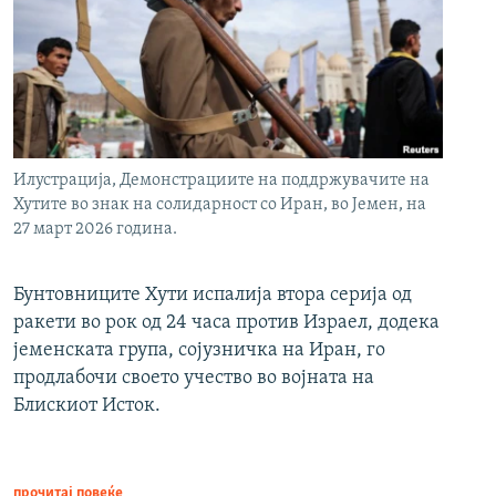
Илустрација, Демонстрациите на поддржувачите на
Хутите во знак на солидарност со Иран, во Јемен, на
27 март 2026 година.
Бунтовниците Хути испалија втора серија од
ракети во рок од 24 часа против Израел, додека
јеменската група, сојузничка на Иран, го
продлабочи своето учество во војната на
Блискиот Исток.
прочитај повеќе