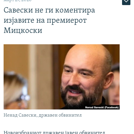
март 27, 2026
Савески не ги коментира
изјавите на премиерот
Мицкоски
Ненад Савески, државен обвинител
Новоизбраниот државен јавен обвинител