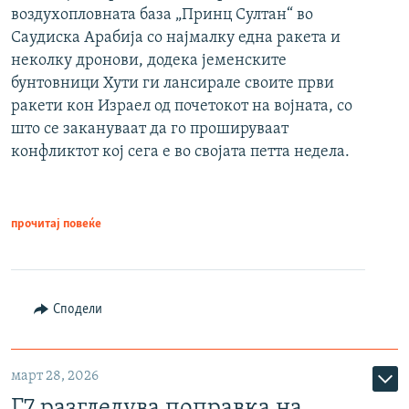
воздухопловната база „Принц Султан“ во
Саудиска Арабија со најмалку една ракета и
неколку дронови, додека јеменските
бунтовници Хути ги лансирале своите први
ракети кон Израел од почетокот на војната, со
што се закануваат да го прошируваат
конфликтот кој сега е во својата петта недела.
прочитај повеќе
Сподели
март 28, 2026
Г7 разгледува поправка на