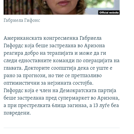
РСЕ веб страници
Габриела Гифонс
Американската конгресменка Габриела
Гифордс која беше застрелана во Аризона
реагира добро на терапијата и може да ги
следи едноставните команди по операцијата на
главата. Докторите соопштија дека се уште е
рано за прогнози, но тие се претпазливо
оптимистични за нејзината состојба.
Гифордс која е член на Демократската партија
беше застрелана пред супермаркет во Аризона,
а при престрелката 6лица загинаа, а 13 луѓе беа
повредени.