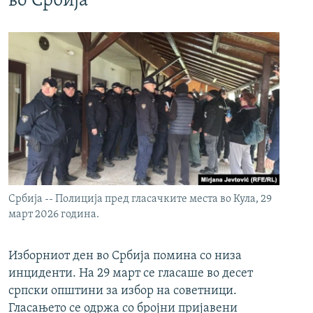
во Србија
Србија -- Полиција пред гласачките места во Кула, 29
март 2026 година.
Изборниот ден во Србија помина со низа
инциденти. На 29 март се гласаше во десет
српски општини за избор на советници.
Гласањето се одржа со бројни пријавени