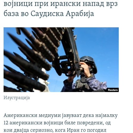
војници при ирански напад врз
база во Саудиска Арабија
Илустрација
Американски медиуми јавуваат дека најмалку
12 американски војници биле повредени, од
кои двајца сериозно, кога Иран го погодил