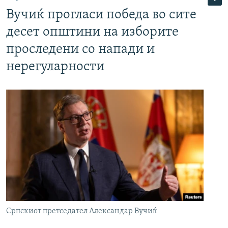
Вучиќ прогласи победа во сите
десет општини на изборите
проследени со напади и
нерегуларности
Српскиот претседател Александар Вучиќ