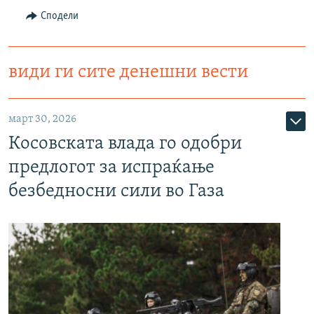
Сподели
види ги сите денешни вести
март 30, 2026
Косовската влада го одобри
предлогот за испраќање
безбедносни сили во Газа