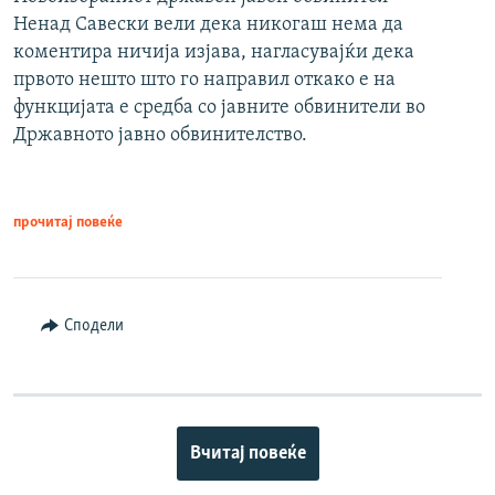
Ненад Савески вели дека никогаш нема да
коментира ничија изјава, нагласувајќи дека
првото нешто што го направил откако е на
функцијата е средба со јавните обвинители во
Државното јавно обвинителство.
прочитај повеќе
Сподели
Вчитај повеќе