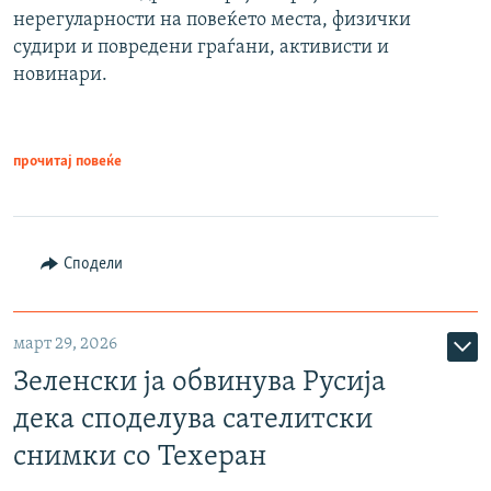
нерегуларности на повеќето места, физички
судири и повредени граѓани, активисти и
новинари.
прочитај повеќе
Сподели
март 29, 2026
Зеленски ја обвинува Русија
дека споделува сателитски
снимки со Техеран