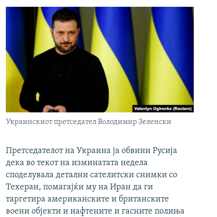
Украинскиот претседател Володимир Зеленски
Претседателот на Украина ја обвини Русија
дека во текот на изминатата недела
споделувала детални сателитски снимки со
Техеран, помагајќи му на Иран да ги
таргетира американските и британските
воени објекти и нафтените и гасните полиња