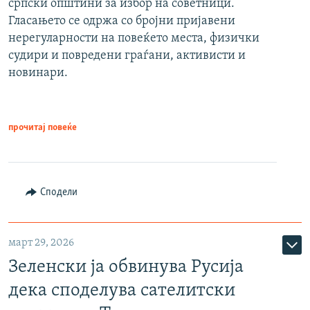
српски општини за избор на советници.
Гласањето се одржа со бројни пријавени
нерегуларности на повеќето места, физички
судири и повредени граѓани, активисти и
новинари.
прочитај повеќе
Сподели
март 29, 2026
Зеленски ја обвинува Русија
дека споделува сателитски