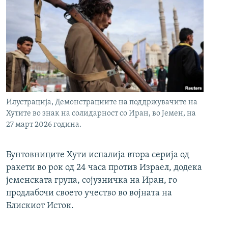
Илустрација, Демонстрациите на поддржувачите на
Хутите во знак на солидарност со Иран, во Јемен, на
27 март 2026 година.
Бунтовниците Хути испалија втора серија од
ракети во рок од 24 часа против Израел, додека
јеменската група, сојузничка на Иран, го
продлабочи своето учество во војната на
Блискиот Исток.