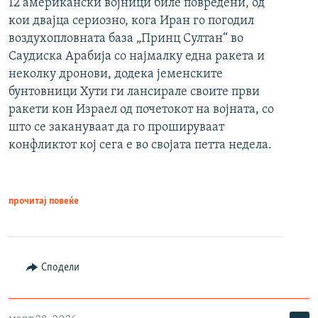
12 американски војници биле повредени, од
кои двајца сериозно, кога Иран го погодил
воздухопловната база „Принц Султан“ во
Саудиска Арабија со најмалку една ракета и
неколку дронови, додека јеменските
бунтовници Хути ги лансирале своите први
ракети кон Израел од почетокот на војната, со
што се закануваат да го прошируваат
конфликтот кој сега е во својата петта недела.
прочитај повеќе
Сподели