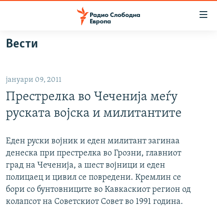
Достапни
линкови
Оди
Вести
на
МАКЕДОНИЈА
содржината
СВЕТ
Оди
јануари 09, 2011
ВИЗУЕЛНО
на
Престрелка во Чеченија меѓу
главната
ВЕСТИ
навигација
руската војска и милитантите
ШТО ТРЕБА ДА ЗНАЕТЕ
Премини
на
ПРИЈАВИ СЕ ЗА ЊУЗЛЕТЕР
Еден руски војник и еден милитант загинаа
пребарување
денеска при престрелка во Грозни, главниот
ПОДКАСТ ЗОШТО?
град на Чеченија, а шест војници и еден
полицаец и цивил се повредени. Кремлин се
СЛЕДЕТЕ НЕ
бори со бунтовниците во Кавкаскиот регион од
колапсот на Советскиот Совет во 1991 година.