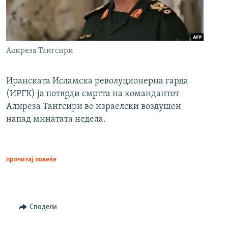
Алиреза Тангсири
Иранската Исламска револуционерна гарда
(ИРГК) ја потврди смртта на командантот
Алиреза Тангсири во израелски воздушен
напад минатата недела.
прочитај повеќе
Сподели