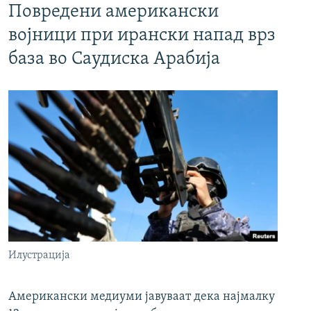
Повредени американски
војници при ирански напад врз
база во Саудиска Арабија
Илустрација
Американски медиуми јавуваат дека најмалку