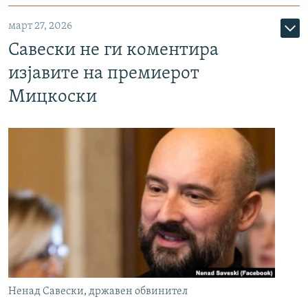
март 27, 2026
Савески не ги коментира
изјавите на премиерот
Мицкоски
Ненад Савески, државен обвинител