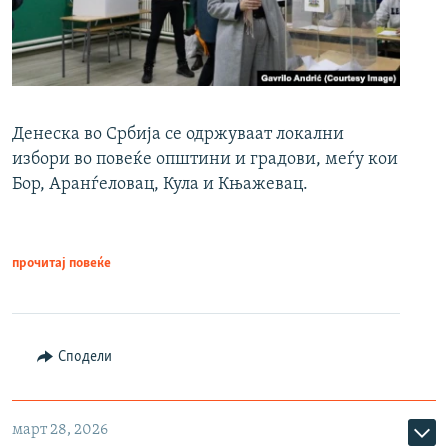
Денеска во Србија се одржуваат локални
избори во повеќе општини и градови, меѓу кои
Бор, Аранѓеловац, Кула и Књажевац.
прочитај повеќе
Сподели
март 28, 2026