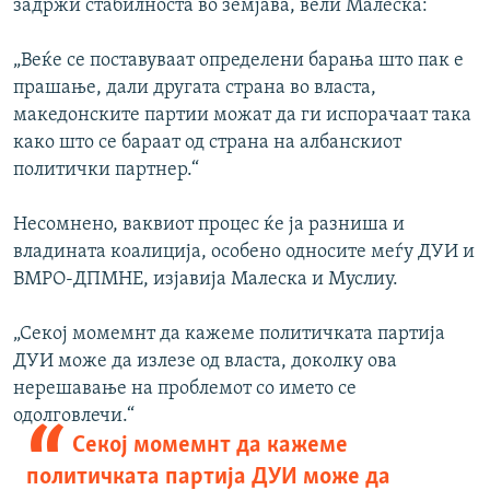
задржи стабилноста во земјава, вели Малеска:
„Веќе се поставуваат определени барања што пак е
прашање, дали другата страна во власта,
македонските партии можат да ги испорачаат така
како што се бараат од страна на албанскиот
политички партнер.“
Несомнено, ваквиот процес ќе ја разниша и
владината коалиција, особено односите меѓу ДУИ и
ВМРО-ДПМНЕ, изјавија Малеска и Муслиу.
„Секој момемнт да кажеме политичката партија
ДУИ може да излезе од власта, доколку ова
нерешавање на проблемот со името се
одолговлечи.“
Секој момемнт да кажеме
политичката партија ДУИ може да