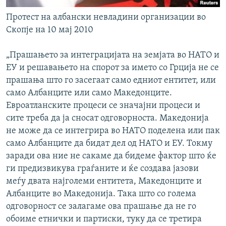
Протест на албански невладини организации во
Скопје на 10 мај 2010
„Прашањето за интеграцијата на земјата во НАТО и
ЕУ и решавањето на спорот за името со Грција не се
прашања што го засегаат само едниот ентитет, или
само Албанците или само Македонците.
Евроатланските процеси се значајни процеси и
сите треба да ја сносат одговорноста. Македонија
не може да се интегрира во НАТО поделена или пак
само Албанците да бидат дел од НАТО и ЕУ. Токму
заради ова ние не сакаме да бидеме фактор што ќе
ги предизвикува граѓаните и ќе создава јазови
меѓу двата најголеми ентитета, Македонците и
Албанците во Македонија. Така што со голема
одговорност се залагаме ова прашање да не го
обоиме етнички и партиски, туку да се третира