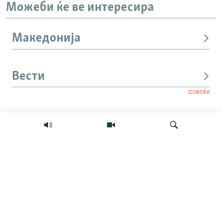
Можеби ќе ве интересира
Македонија
Вести
повеќе
Интервју
Свет
Барај
Мултимедиа