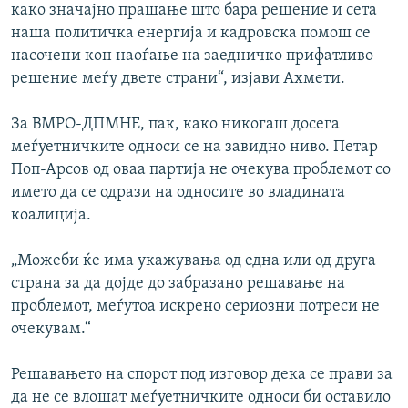
како значајно прашање што бара решение и сета
наша политичка енергија и кадровска помош се
насочени кон наоѓање на заедничко прифатливо
решение меѓу двете страни“, изјави Ахмети.
За ВМРО-ДПМНЕ, пак, како никогаш досега
меѓуетничките односи се на завидно ниво. Петар
Поп-Арсов од оваа партија не очекува проблемот со
името да се одрази на односите во владината
коалиција.
„Можеби ќе има укажувања од една или од друга
страна за да дојде до забразано решавање на
проблемот, меѓутоа искрено сериозни потреси не
очекувам.“
Решавањето на спорот под изговор дека се прави за
да не се влошат меѓуетничките односи би оставило