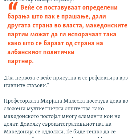
Веќе се поставуваат определени
барања што пак е прашање, дали
другата страна во власта, македонските
партии можат да ги испорачаат така
како што се бараат од страна на
албанскиот политички
партнер.
„Таа нервоза е веќе присутна и се рефлектира врз
нивните ставови.“
Професорката Мирјана Малеска посочува дека во
сложени мултиетнички општества како
македонското постојат многу елементи кои не
делат. Доколку евроинтегративниот пат на
Македонија се оддолжи, ќе биде тешко да се