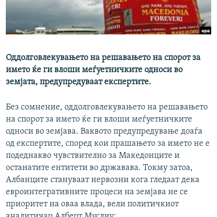
РСЕ веб страници
Оддолговлекувањето на решавањето на спорот за
името ќе ги влоши меѓуетничките односи во
земјата, предупредуваат експертите.
Без сомнение, оддолговлекувањето на решавањето
на спорот за името ќе ги влоши меѓуетничките
односи во земјава. Ваквото предупредување доаѓа
од експертите, според кои прашањето за името не е
подеднакво чувствително за Македонците и
останатите ентитети во државава. Токму затоа,
Албанците стануваат нервозни кога гледаат дека
евроинтегративните процеси на земјава не се
приоритет на оваа влада, вели политичкиот
аналитичар Алберт Муслиу: