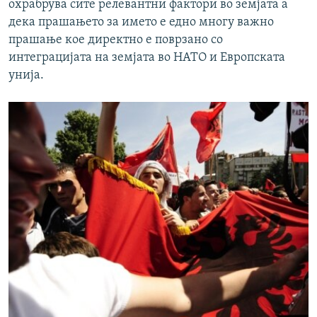
охрабрува сите релевантни фактори во земјата а
дека прашањето за името е едно многу важно
прашање кое директно е поврзано со
интеграцијата на земјата во НАТО и Европската
унија.