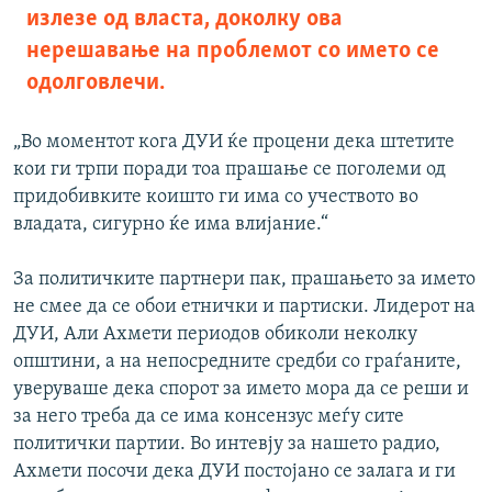
излезе од власта, доколку ова
нерешавање на проблемот со името се
одолговлечи.
„Во моментот кога ДУИ ќе процени дека штетите
кои ги трпи поради тоа прашање се поголеми од
придобивките коишто ги има со учеството во
владата, сигурно ќе има влијание.“
За политичките партнери пак, прашањето за името
не смее да се обои етнички и партиски. Лидерот на
ДУИ, Али Ахмети периодов обиколи неколку
општини, а на непосредните средби со граѓаните,
уверуваше дека спорот за името мора да се реши и
за него треба да се има консензус меѓу сите
политички партии. Во интевју за нашето радио,
Ахмети посочи дека ДУИ постојано се залага и ги