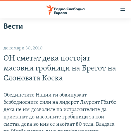
Достапни
линкови
Оди
Вести
на
МАКЕДОНИЈА
содржината
СВЕТ
Оди
декември 30, 2010
ВИЗУЕЛНО
на
ОН сметат дека постојат
главната
ВЕСТИ
навигација
масовни гробници на Брегот на
ШТО ТРЕБА ДА ЗНАЕТЕ
Премини
Слоновата Коска
на
ПРИЈАВИ СЕ ЗА ЊУЗЛЕТЕР
пребарување
ПОДКАСТ ЗОШТО?
Обединетите Нации ги обвинуваат
безбедносните сили на лидерот Лаурент Гбагбо
дека не им дозволиле на истражителите да
СЛЕДЕТЕ НЕ
пристапат до масовните гробвници за кои
сметаа дека во нив се наоѓаат 80 тела. Владата