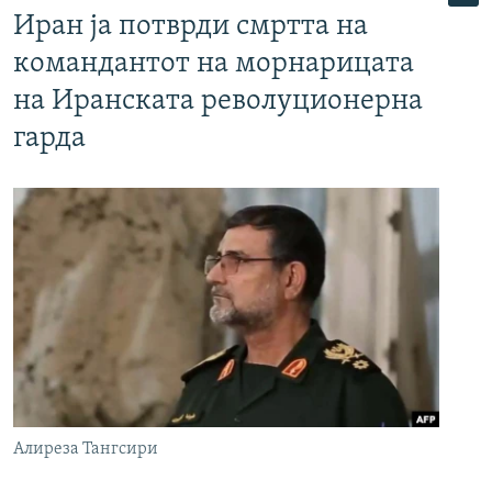
Иран ја потврди смртта на
командантот на морнарицата
на Иранската револуционерна
гарда
Алиреза Тангсири