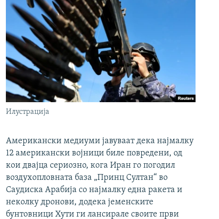
Илустрација
Американски медиуми јавуваат дека најмалку
12 американски војници биле повредени, од
кои двајца сериозно, кога Иран го погодил
воздухопловната база „Принц Султан“ во
Саудиска Арабија со најмалку една ракета и
неколку дронови, додека јеменските
бунтовници Хути ги лансирале своите први