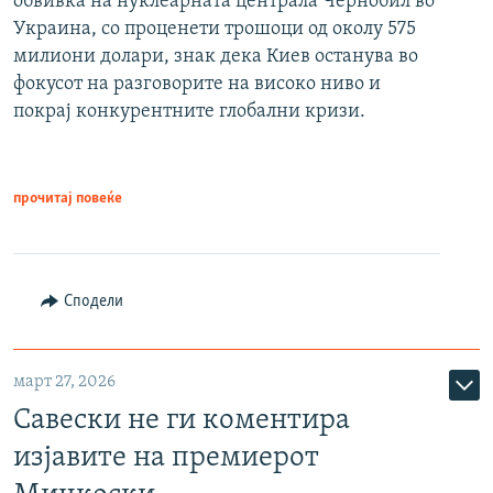
обвивка на нуклеарната централа Чернобил во
Украина, со проценети трошоци од околу 575
милиони долари, знак дека Киев останува во
фокусот на разговорите на високо ниво и
покрај конкурентните глобални кризи.
прочитај повеќе
Сподели
март 27, 2026
Савески не ги коментира
изјавите на премиерот