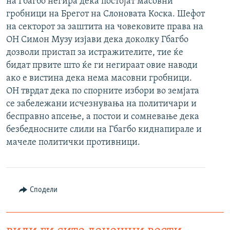
на Гбагбо негира дека постојат масовни
РСЕ веб страници
гробници на Брегот на Слоновата Коска. Шефот
на секторот за заштита на човековите права на
ОН Симон Музу изјави дека доколку Гбагбо
дозволи пристап за истражителите, тие ќе
бидат првите што ќе ги негираат овие наводи
ако е вистина дека нема масовни гробници.
ОН тврдат дека по спорните избори во земјата
се забележани исчезнувања на политичари и
бесправно апсење, а постои и сомневање дека
безбедносните слили на Гбагбо киднапирале и
мачеле политички противници.
Сподели