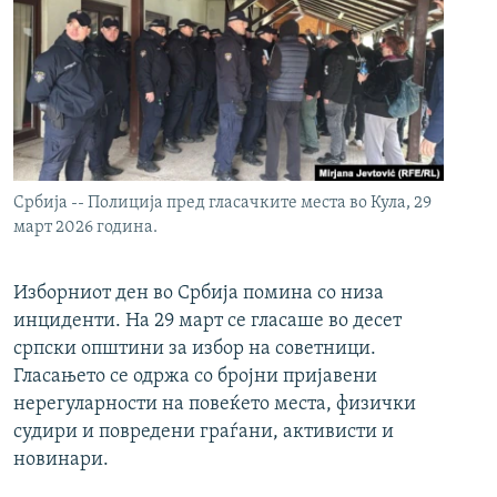
Србија -- Полиција пред гласачките места во Кула, 29
март 2026 година.
Изборниот ден во Србија помина со низа
инциденти. На 29 март се гласаше во десет
српски општини за избор на советници.
Гласањето се одржа со бројни пријавени
нерегуларности на повеќето места, физички
судири и повредени граѓани, активисти и
новинари.