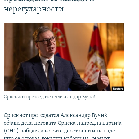
нерегуларности
Српскиот претседател Александар Вучиќ
Српскиот претседател Александар Вучиќ
објави дека неговата Српска напредна партија
(СНС) победила во сите десет општини каде
што се одржаа локални избори на 29 март.