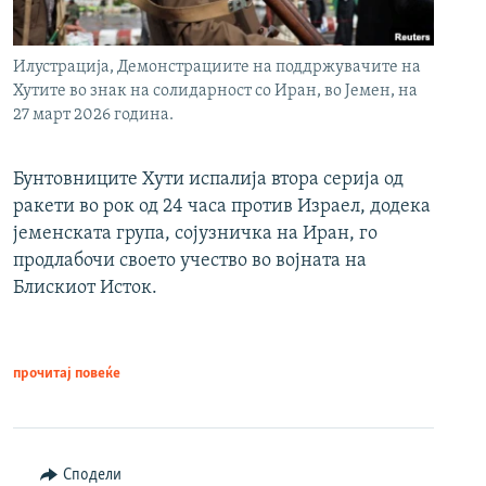
Илустрација, Демонстрациите на поддржувачите на
Хутите во знак на солидарност со Иран, во Јемен, на
27 март 2026 година.
Бунтовниците Хути испалија втора серија од
ракети во рок од 24 часа против Израел, додека
јеменската група, сојузничка на Иран, го
продлабочи своето учество во војната на
Блискиот Исток.
прочитај повеќе
Сподели