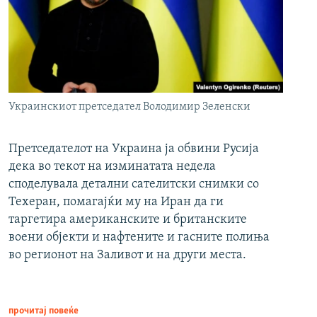
Украинскиот претседател Володимир Зеленски
Претседателот на Украина ја обвини Русија
дека во текот на изминатата недела
споделувала детални сателитски снимки со
Техеран, помагајќи му на Иран да ги
таргетира американските и британските
воени објекти и нафтените и гасните полиња
во регионот на Заливот и на други места.
прочитај повеќе