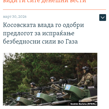
види ги сите денешни вести
март 30, 2026
Косовската влада го одобри
предлогот за испраќање
безбедносни сили во Газа