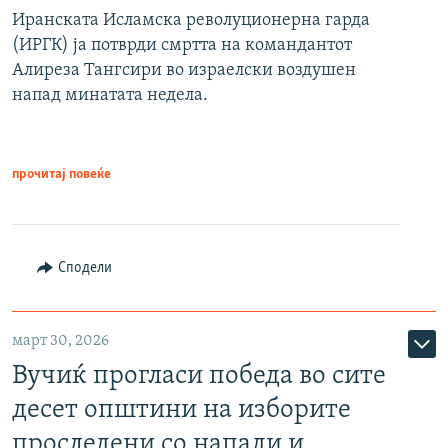
Иранската Исламска револуционерна гарда
(ИРГК) ја потврди смртта на командантот
Алиреза Тангсири во израелски воздушен
напад минатата недела.
прочитај повеќе
Сподели
март 30, 2026
Вучиќ прогласи победа во сите
десет општини на изборите
проследени со напади и