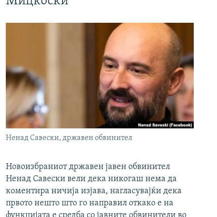
Мицкоски
Ненад Савески, државен обвинител
Новоизбраниот државен јавен обвинител
Ненад Савески вели дека никогаш нема да
коментира ничија изјава, нагласувајќи дека
првото нешто што го направил откако е на
функцијата е средба со јавните обвинители во