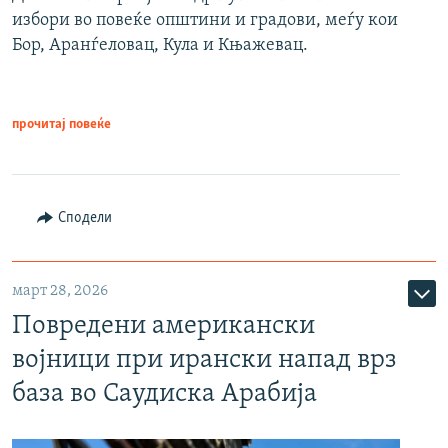
избори во повеќе општини и градови, меѓу кои
Бор, Аранѓеловац, Кула и Књажевац.
прочитај повеќе
Сподели
март 28, 2026
Повредени американски
војници при ирански напад врз
база во Саудиска Арабија