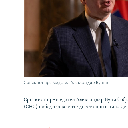
Српскиот претседател Александар Вучиќ
Српскиот претседател Александар Вучиќ обј
(СНС) победила во сите десет општини каде 