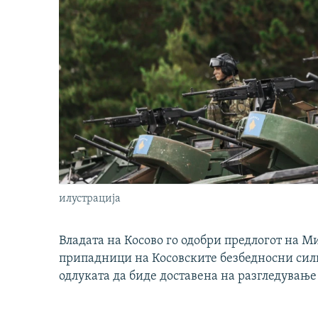
илустрација
Владата на Косово го одобри предлогот на М
припадници на Косовските безбедносни сили 
одлуката да биде доставена на разгледување