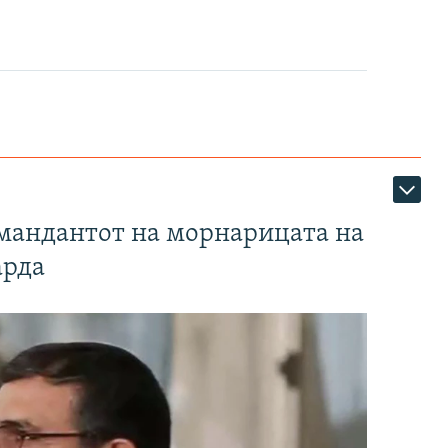
омандантот на морнарицата на
арда