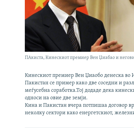
ПАкиста, Кинескиот премиер Вен Џиабао и негови
Кинескиот премиер Вен Џиаобо денеска во И
Пакистан се пример како две соседни и раз
меѓусебна соработка.Тој додаде дека кинески
односи на овие две земји.
Кина и Пакистан вчера потпишаа договор вр
неколку сектори како енергетскиот, железни