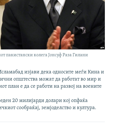
от пакистански колега Јонсуф Раза Гилани
сламабад изјави дека односите меѓи Кина и
лични општества можат да работат во мир и
от план е да се работи на развој на воените
еден 20 милијарди долари кој опфаќа
чкиот сообраќај, земјоделство и култура.