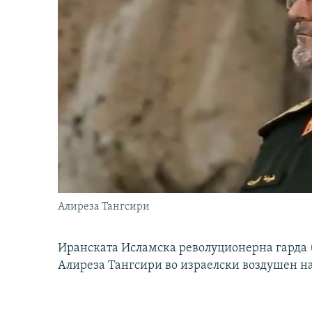
Алиреза Тангсири
Иранската Исламска револуционерна гарда (
Алиреза Тангсири во израелски воздушен н