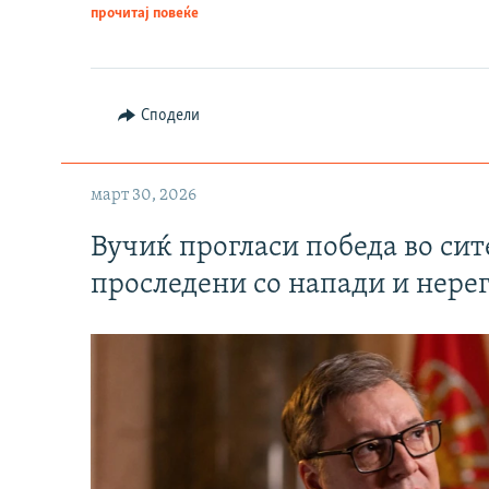
прочитај повеќе
Сподели
март 30, 2026
Вучиќ прогласи победа во си
проследени со напади и нере