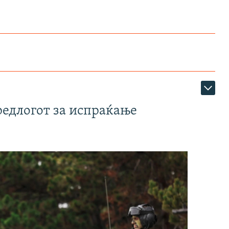
редлогот за испраќање