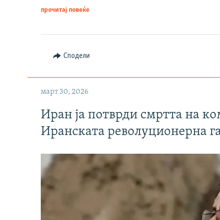
прочитај повеќе
Сподели
март 30, 2026
Иран ја потврди смртта на к
Иранската револуционерна г