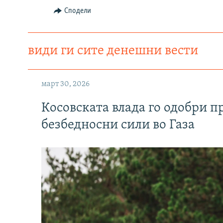
Сподели
види ги сите денешни вести
март 30, 2026
Косовската влада го одобри п
безбедносни сили во Газа