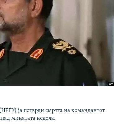
ИРГК) ја потврди смртта на командантот
апад минатата недела.