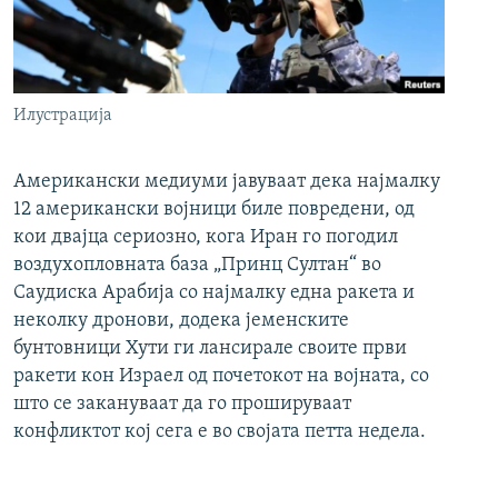
Илустрација
Американски медиуми јавуваат дека најмалку
12 американски војници биле повредени, од
кои двајца сериозно, кога Иран го погодил
воздухопловната база „Принц Султан“ во
Саудиска Арабија со најмалку една ракета и
неколку дронови, додека јеменските
бунтовници Хути ги лансирале своите први
ракети кон Израел од почетокот на војната, со
што се закануваат да го прошируваат
конфликтот кој сега е во својата петта недела.