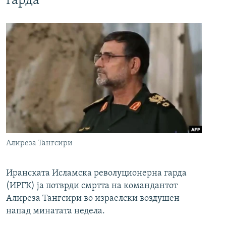
гарда
Алиреза Тангсири
Иранската Исламска револуционерна гарда
(ИРГК) ја потврди смртта на командантот
Алиреза Тангсири во израелски воздушен
напад минатата недела.