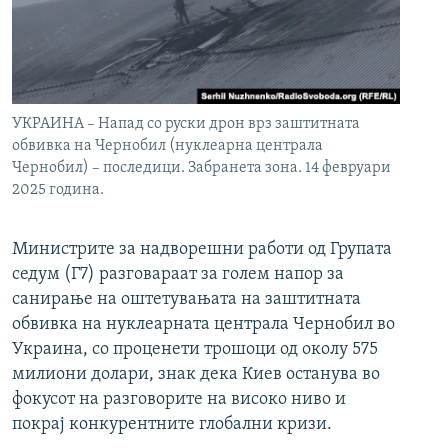
УКРАИНА – Напад со руски дрон врз заштитната
обвивка на Чернобил (нуклеарна централа
Чернобил) – последици. Забранета зона. 14 февруари
2025 година.
Министрите за надворешни работи од Групата
седум (Г7) разговараат за голем напор за
санирање на оштетувањата на заштитната
обвивка на нуклеарната централа Чернобил во
Украина, со проценети трошоци од околу 575
милиони долари, знак дека Киев останува во
фокусот на разговорите на високо ниво и
покрај конкурентните глобални кризи.