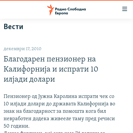
Достапни
линкови
Оди
Вести
на
МАКЕДОНИЈА
содржината
СВЕТ
Оди
декември 17, 2010
ВИЗУЕЛНО
на
Благодарен пензионер на
главната
ВЕСТИ
навигација
Калифорнија и испрати 10
ШТО ТРЕБА ДА ЗНАЕТЕ
Премини
илјади долари
на
ПРИЈАВИ СЕ ЗА ЊУЗЛЕТЕР
пребарување
ПОДКАСТ ЗОШТО?
Пензионер од Јужна Каролина испрати чек со
10 илјади долари до државата Калифорнија во
знак на благодарност за помошта кога бил
СЛЕДЕТЕ НЕ
невработен додека живееле таму пред речиси
50 години.