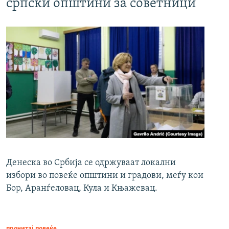
српски општини за советници
Денеска во Србија се одржуваат локални
избори во повеќе општини и градови, меѓу кои
Бор, Аранѓеловац, Кула и Књажевац.
прочитај повеќе