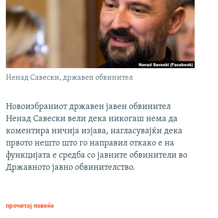
Ненад Савески, државен обвинител
Новоизбраниот државен јавен обвинител
Ненад Савески вели дека никогаш нема да
коментира ничија изјава, нагласувајќи дека
првото нешто што го направил откако е на
функцијата е средба со јавните обвинители во
Државното јавно обвинителство.
прочитај повеќе