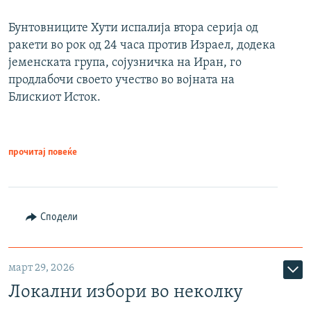
Бунтовниците Хути испалија втора серија од
ракети во рок од 24 часа против Израел, додека
јеменската група, сојузничка на Иран, го
продлабочи своето учество во војната на
Блискиот Исток.
прочитај повеќе
Сподели
март 29, 2026
Локални избори во неколку