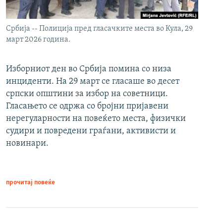
Србија -- Полиција пред гласачките места во Кула, 29
март 2026 година.
Изборниот ден во Србија помина со низа
инциденти. На 29 март се гласаше во десет
српски општини за избор на советници.
Гласањето се одржа со бројни пријавени
нерегуларности на повеќето места, физички
судири и повредени граѓани, активисти и
новинари.
прочитај повеќе