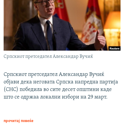
Српскиот претседател Александар Вучиќ
Српскиот претседател Александар Вучиќ
објави дека неговата Српска напредна партија
(СНС) победила во сите десет општини каде
што се одржаа локални избори на 29 март.
прочитај повеќе