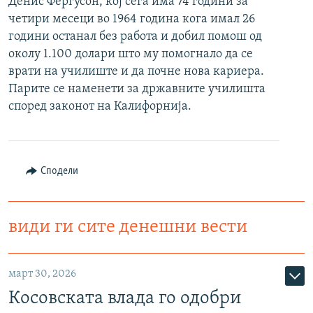
Денис Фергусон, кој сега има 74 години за
РСЕ веб страници
четири месеци во 1964 година кога имал 26
години останал без работа и добил помош од
околу 1.100 долари што му помогнало да се
врати на училиште и да почне нова кариера.
Парите се наменети за државните училишта
според законот на Калифорнија.
Сподели
види ги сите денешни вести
март 30, 2026
Косовската влада го одобри