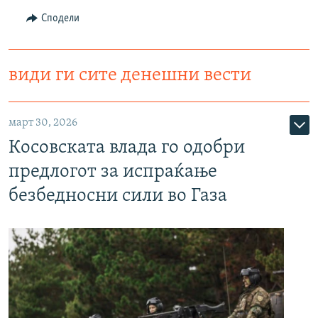
Сподели
види ги сите денешни вести
март 30, 2026
Косовската влада го одобри
предлогот за испраќање
безбедносни сили во Газа