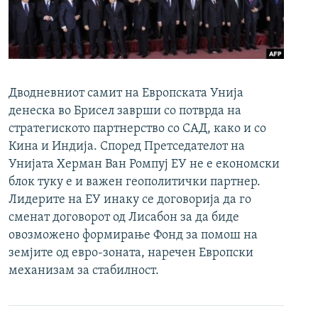
РСЕ веб страници
Дводневниот самит на Европската Унија
денеска во Брисел заврши со потврда на
стратегиското партнерство со САД, како и со
Кина и Индија. Според Претседателот на
Унијата Херман Ван Ромпуј ЕУ не е економски
блок туку е и важен геополитички партнер.
Лидерите на ЕУ инаку се договорија да го
сменат договорот од Лисабон за да биде
овозможено формирање Фонд за помош на
земјите од евро-зоната, наречен Европски
механизам за стабилност.