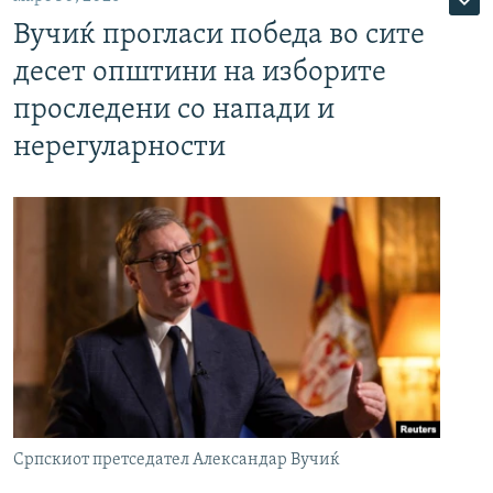
Вучиќ прогласи победа во сите
десет општини на изборите
проследени со напади и
нерегуларности
Српскиот претседател Александар Вучиќ