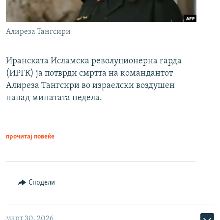
Алиреза Тангсири
Иранската Исламска револуционерна гарда
(ИРГК) ја потврди смртта на командантот
Алиреза Тангсири во израелски воздушен
напад минатата недела.
прочитај повеќе
Сподели
март 30, 2026