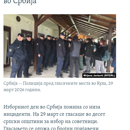
во Србија
Србија -- Полиција пред гласачките места во Кула, 29
март 2026 година.
Изборниот ден во Србија помина со низа
инциденти. На 29 март се гласаше во десет
српски општини за избор на советници.
Гласањето се одржа со бројни пријавени