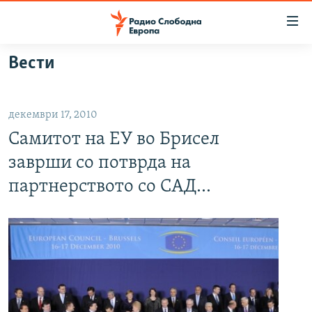
Достапни
линкови
Оди
Вести
на
МАКЕДОНИЈА
содржината
СВЕТ
Оди
декември 17, 2010
ВИЗУЕЛНО
на
Самитот на ЕУ во Брисел
главната
ВЕСТИ
навигација
заврши со потврда на
ШТО ТРЕБА ДА ЗНАЕТЕ
Премини
партнерството со САД...
на
ПРИЈАВИ СЕ ЗА ЊУЗЛЕТЕР
пребарување
ПОДКАСТ ЗОШТО?
СЛЕДЕТЕ НЕ