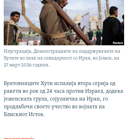
Илустрација, Демонстрациите на поддржувачите на
Хутите во знак на солидарност со Иран, во Јемен, на
27 март 2026 година.
Бунтовниците Хути испалија втора серија од
ракети во рок од 24 часа против Израел, додека
јеменската група, сојузничка на Иран, го
продлабочи своето учество во војната на
Блискиот Исток.