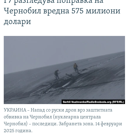
Г7 разгледува поправка на
Чернобил вредна 575 милиони
долари
УКРАИНА – Напад со руски дрон врз заштитната
обвивка на Чернобил (нуклеарна централа
Чернобил) – последици. Забранета зона. 14 февруари
2025 година.