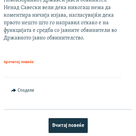
Новоизбраниот државен јавен обвинител
Ненад Савески вели дека никогаш нема да
коментира ничија изјава, нагласувајќи дека
првото нешто што го направил откако е на
функцијата е средба со јавните обвинители во
Државното јавно обвинителство.
прочитај повеќе
Сподели
Вчитај повеќе