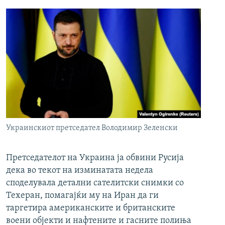
Украинскиот претседател Володимир Зеленски
Претседателот на Украина ја обвини Русија
дека во текот на изминатата недела
споделувала детални сателитски снимки со
Техеран, помагајќи му на Иран да ги
таргетира американските и британските
воени објекти и нафтените и гасните полиња