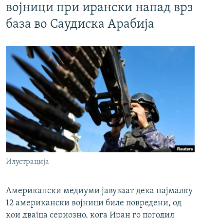
војници при ирански напад врз
база во Саудиска Арабија
Илустрација
Американски медиуми јавуваат дека најмалку
12 американски војници биле повредени, од
кои двајца сериозно, кога Иран го погодил