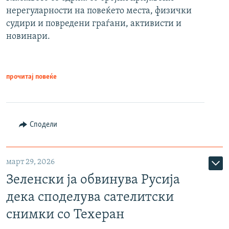
нерегуларности на повеќето места, физички
судири и повредени граѓани, активисти и
новинари.
прочитај повеќе
Сподели
март 29, 2026
Зеленски ја обвинува Русија
дека споделува сателитски
снимки со Техеран