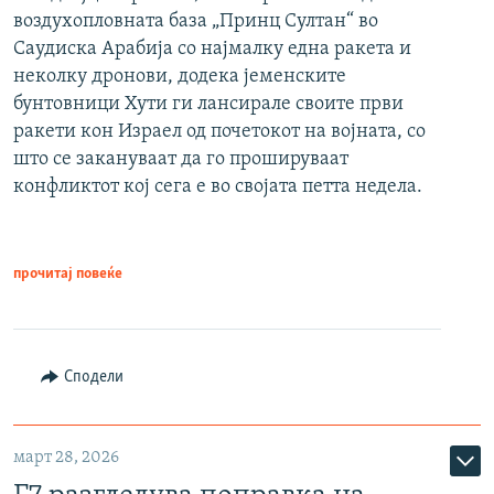
воздухопловната база „Принц Султан“ во
Саудиска Арабија со најмалку една ракета и
неколку дронови, додека јеменските
бунтовници Хути ги лансирале своите први
ракети кон Израел од почетокот на војната, со
што се закануваат да го прошируваат
конфликтот кој сега е во својата петта недела.
прочитај повеќе
Сподели
март 28, 2026