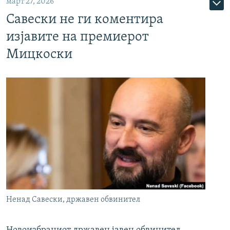
март 27, 2026
Савески не ги коментира
изјавите на премиерот
Мицкоски
Ненад Савески, државен обвинител