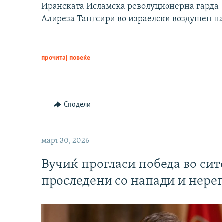
Иранската Исламска револуционерна гарда (
Алиреза Тангсири во израелски воздушен н
прочитај повеќе
Сподели
март 30, 2026
Вучиќ прогласи победа во си
проследени со напади и нере