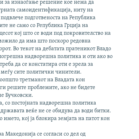
би за изнаоѓање решение кое нема да
урната самоидентификација, ниту на
а подвлече подготвеноста на Република
е не само со Република Грција на
цесот кој што се води под покровителство на
можило да има што поскоро редовна
рот. Во текот на дебатата пратеникот Владо
погрешна надворешна политика и оти ако во
треба да се констатира оти е зрела за
с меѓу сите политички чинители.
воопшто третманот на Владата кон
 ги решите проблемите, ако не бидете
че Бучковски.
а, со постојната надворешна политика
 државата веќе не се обидува да води битки.
о името, кој ја блокира земјата на патот кон
а Македонија се согласи со дел од