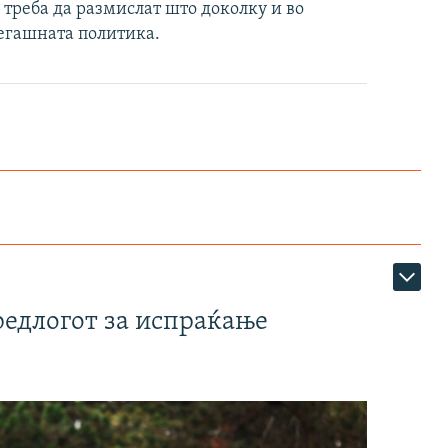
треба да размислат што доколку и во
сегашната политика.
редлогот за испраќање