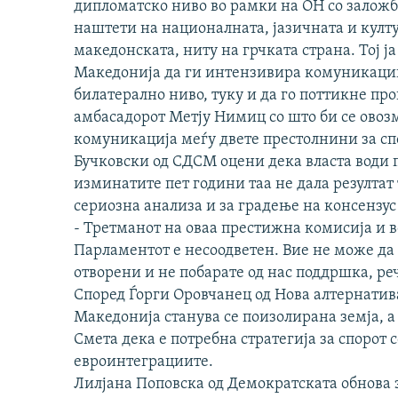
дипломатско ниво во рамки на ОН со залож
наштети на националната, јазичната и култ
македонската, ниту на грчката страна. Тој ј
Македонија да ги интензивира комуникациит
билатерално ниво, туку и да го поттикне про
амбасадорот Метју Нимиц со што би се овоз
комуникација меѓу двете престолнини за спо
Бучковски од СДСМ оцени дека власта води 
изминатите пет години таа не дала резултат 
сериозна анализа и за градење на консензу
- Третманот на оваа престижна комисија и 
Парламентот е несоодветен. Вие не може да
отворени и не побарате од нас поддршка, ре
Според Ѓорги Оровчанец од Нова алтернатив
Македонија станува се поизолирана земја, а
Смета дека е потребна стратегија за спорот с
евроинтеграциите.
Лилјана Поповска од Демократската обнова з