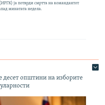
ИРГК) ја потврди смртта на командантот
апад минатата недела.
те десет општини на изборите
гуларности