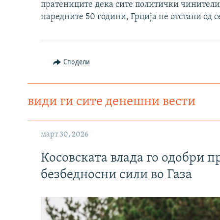
пратениците дека сите политички чинители 
наредните 50 години, Грција не отстапи од 
Сподели
види ги сите денешни вести
март 30, 2026
Косовската влада го одобри п
безбедносни сили во Газа