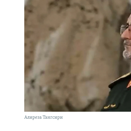
Алиреза Тангсири