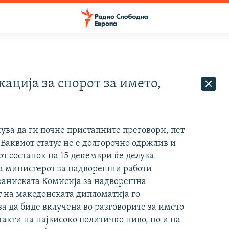
ација за спорот за името,
ува да ги почне пристапните преговори, пет
 Ваквиот статус не е долгорочно одржлив и
от состанок на 15 декември ќе делува
ка министерот за надворешни работи
раниската Комисија за надворешна
т на македонската дипломатија го
а да биде вклучена во разговорите за името
акти на највисоко политичко ниво, но и на