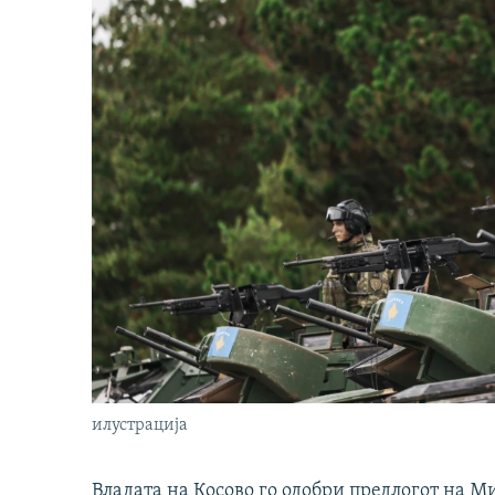
илустрација
Владата на Косово го одобри предлогот на М