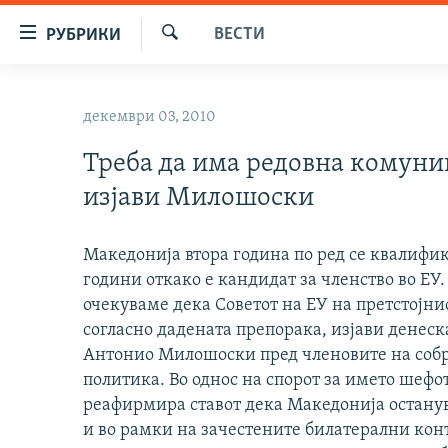
Достапни
ВЕСТИ
РУБРИКИ
линкови
Барај
Оди
МАКЕДОНИЈА
на
декември 03, 2010
СВЕТ
содржината
Оди
Треба да има редовна комуник
ВИЗУЕЛНО
на
изјави Милошоски
ВЕСТИ
главната
навигација
ШТО ТРЕБА ДА ЗНАЕТЕ
Премини
Македонија втора година по ред се квалифик
ПРИЈАВИ СЕ ЗА ЊУЗЛЕТЕР
на
години откако е кандидат за членство во ЕУ.
пребарување
очекуваме дека Советот на ЕУ на претстојни
ПОДКАСТ ЗОШТО?
согласно дадената препорака, изјави денес
Антонио Милошоски пред членовите на соб
политика. Во однос на спорот за името шефо
реафирмира ставот дека Македонија останув
и во рамки на зачестените билатерални конт