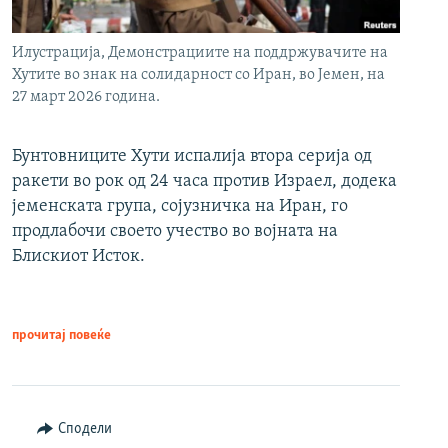
Илустрација, Демонстрациите на поддржувачите на
Хутите во знак на солидарност со Иран, во Јемен, на
27 март 2026 година.
Бунтовниците Хути испалија втора серија од
ракети во рок од 24 часа против Израел, додека
јеменската група, сојузничка на Иран, го
продлабочи своето учество во војната на
Блискиот Исток.
прочитај повеќе
Сподели