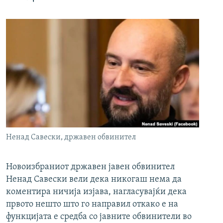
Ненад Савески, државен обвинител
Новоизбраниот државен јавен обвинител
Ненад Савески вели дека никогаш нема да
коментира ничија изјава, нагласувајќи дека
првото нешто што го направил откако е на
функцијата е средба со јавните обвинители во