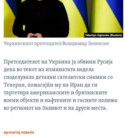
Украинскиот претседател Володимир Зеленски
Претседателот на Украина ја обвини Русија
дека во текот на изминатата недела
споделувала детални сателитски снимки со
Техеран, помагајќи му на Иран да ги
таргетира американските и британските
воени објекти и нафтените и гасните полиња
во регионот на Заливот и на други места.
прочитај повеќе