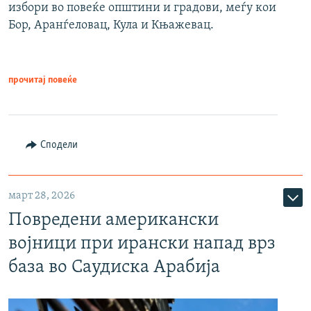
избори во повеќе општини и градови, меѓу кои
Бор, Аранѓеловац, Кула и Књажевац.
прочитај повеќе
Сподели
март 28, 2026
Повредени американски
војници при ирански напад врз
база во Саудиска Арабија