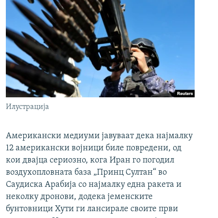
Илустрација
Американски медиуми јавуваат дека најмалку
12 американски војници биле повредени, од
кои двајца сериозно, кога Иран го погодил
воздухопловната база „Принц Султан“ во
Саудиска Арабија со најмалку една ракета и
неколку дронови, додека јеменските
бунтовници Хути ги лансирале своите први