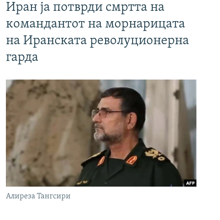
Иран ја потврди смртта на
командантот на морнарицата
на Иранската револуционерна
гарда
Алиреза Тангсири