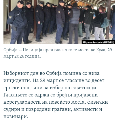
Србија -- Полиција пред гласачките места во Кула, 29
март 2026 година.
Изборниот ден во Србија помина со низа
инциденти. На 29 март се гласаше во десет
српски општини за избор на советници.
Гласањето се одржа со бројни пријавени
нерегуларности на повеќето места, физички
судири и повредени граѓани, активисти и
новинари.