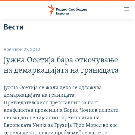
Достапни
линкови
Оди
Вести
на
МАКЕДОНИЈА
содржината
СВЕТ
Оди
ноември 27, 2010
ВИЗУЕЛНО
на
Јужна Осетија бара откочување
главната
ВЕСТИ
навигација
на демаркацијата на границата
ШТО ТРЕБА ДА ЗНАЕТЕ
Премини
на
ПРИЈАВИ СЕ ЗА ЊУЗЛЕТЕР
Јужна Осетија се жали дека се одложува
пребарување
демаркацијата на границата.
ПОДКАСТ ЗОШТО?
Претседателскиот претставник за пост-
конфликтна превенција Борис Чочиев испрати
СЛЕДЕТЕ НЕ
писмо до специјалниот претставник на
Европската Унија за Грузија Пјер Морел во кое
се вели дека „ некои проблеми“ се уште го