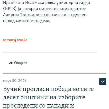
Иранската Исламска револуционерна гарда
(ИРГК) ја потврди смртта на командантот
Алиреза Тангсири во израелски воздушен
напад минатата недела.
прочитај повеќе
Сподели
март 30, 2026
Вучиќ прогласи победа во сите
десет општини на изборите
проследени со напади и