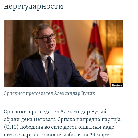
нерегуларности
Српскиот претседател Александар Вучиќ
Српскиот претседател Александар Вучиќ
објави дека неговата Српска напредна партија
(СНС) победила во сите десет општини каде
што се одржаа локални избори на 29 март.