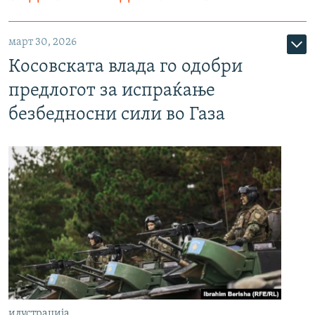
март 30, 2026
Косовската влада го одобри
предлогот за испраќање
безбедносни сили во Газа
илустрација