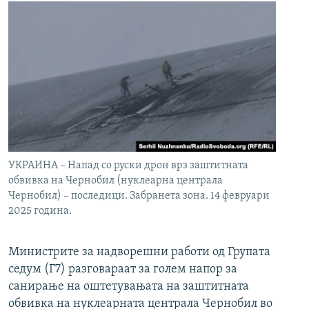
УКРАИНА – Напад со руски дрон врз заштитната
обвивка на Чернобил (нуклеарна централа
Чернобил) – последици. Забранета зона. 14 февруари
2025 година.
Министрите за надворешни работи од Групата
седум (Г7) разговараат за голем напор за
санирање на оштетувањата на заштитната
обвивка на нуклеарната централа Чернобил во