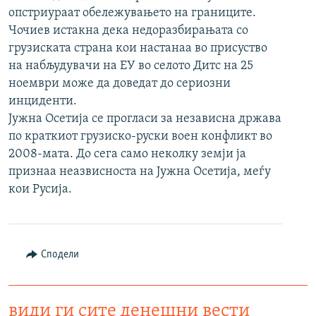
опстриураат обележувањето на границите.
РСЕ веб страници
Чочиев истакна дека недоразбирањата со
грузиската страна кои настанаа во присуство
на набљудувачи на ЕУ во селото Дитс на 25
ноември може да доведат до сериозни
инциденти.
Јужна Осетија се прогласи за независна држава
по краткиот грузиско-руски воен конфликт во
2008-мата. До сега само неколку земји ја
признаа неазвисноста на Јужна Осетија, меѓу
кои Русија.
Сподели
види ги сите денешни вести