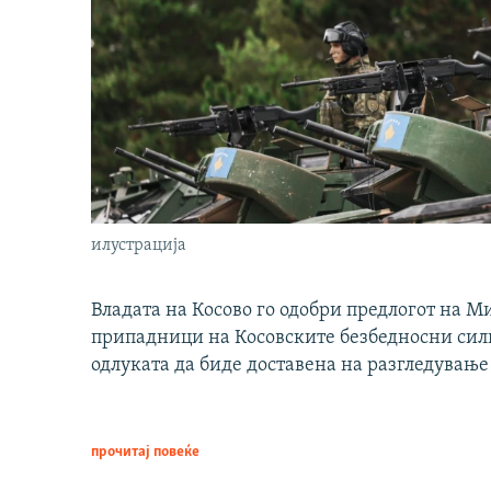
илустрација
Владата на Косово го одобри предлогот на М
припадници на Косовските безбедносни сили 
одлуката да биде доставена на разгледување
прочитај повеќе