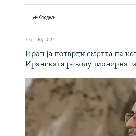
Сподели
март 30, 2026
Иран ја потврди смртта на к
Иранската револуционерна г