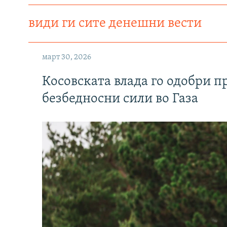
види ги сите денешни вести
март 30, 2026
Косовската влада го одобри п
безбедносни сили во Газа