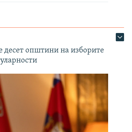
те десет општини на изборите
гуларности