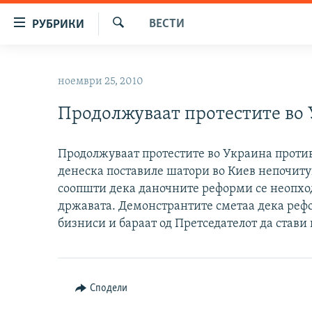
Достапни
ВЕСТИ
РУБРИКИ
линкови
Барај
Оди
МАКЕДОНИЈА
на
ноември 25, 2010
СВЕТ
содржината
Оди
Продолжуваат протестите во
ВИЗУЕЛНО
на
ВЕСТИ
главната
Продолжуваат протестите во Украина против
навигација
ШТО ТРЕБА ДА ЗНАЕТЕ
денеска поставиле шатори во Киев непочитув
Премини
ПРИЈАВИ СЕ ЗА ЊУЗЛЕТЕР
соопшти дека даночните реформи се неопход
на
државата. Демонстрантите сметаа дека реф
пребарување
ПОДКАСТ ЗОШТО?
бизниси и бараат од Претседателот да стави
Сподели