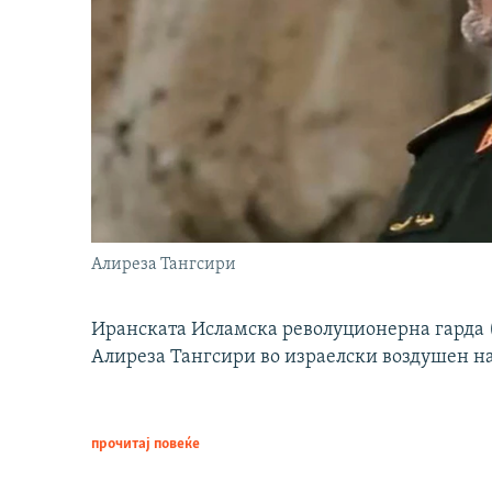
Алиреза Тангсири
Иранската Исламска револуционерна гарда (
Алиреза Тангсири во израелски воздушен н
прочитај повеќе