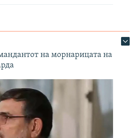
омандантот на морнарицата на
арда