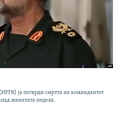
ИРГК) ја потврди смртта на командантот
апад минатата недела.