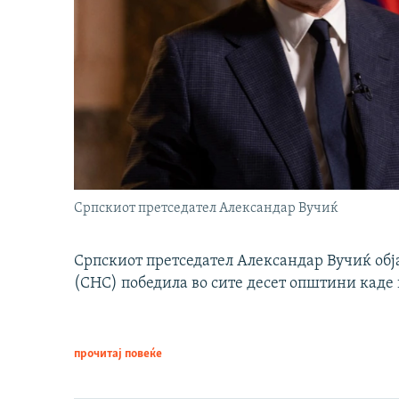
Српскиот претседател Александар Вучиќ
Српскиот претседател Александар Вучиќ обј
(СНС) победила во сите десет општини каде 
прочитај повеќе