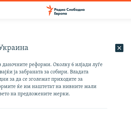
 Украина
 даночните реформи. Околку 6 илјади луѓе
ајќи ја забраната за собири. Владата
ни за да се зголемат приходите за
ормите ќе им наштетат на нивните мали
 вето на предложените мерки.