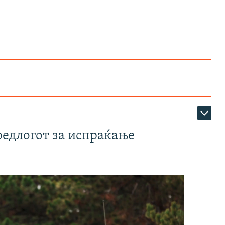
редлогот за испраќање