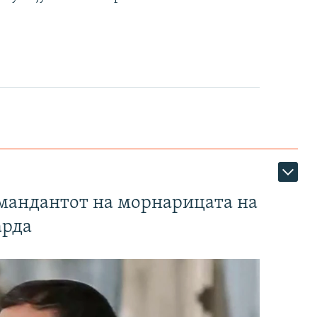
омандантот на морнарицата на
арда