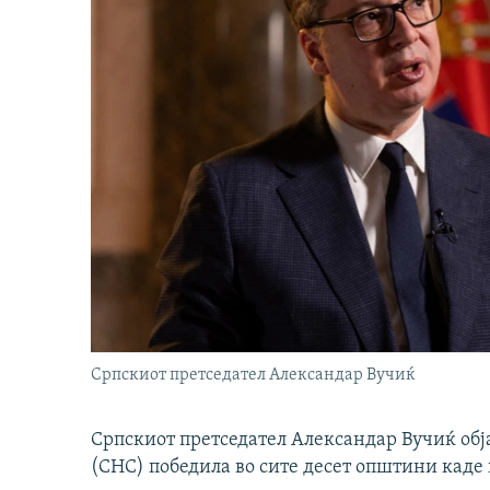
Српскиот претседател Александар Вучиќ
Српскиот претседател Александар Вучиќ обј
(СНС) победила во сите десет општини каде 