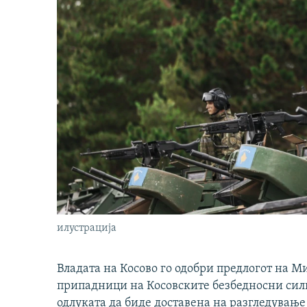
илустрација
Владата на Косово го одобри предлогот на М
припадници на Косовските безбедносни сили 
одлуката да биде доставена на разгледување