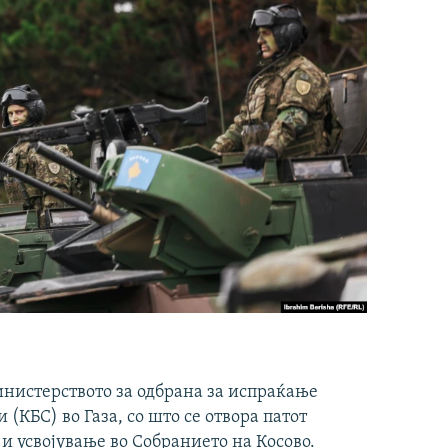
инистерството за одбрана за испраќање
(КБС) во Газа, со што се отвора патот
 и усвојување во Собранието на Косово.