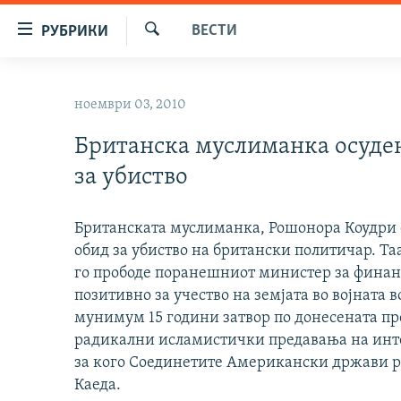
Достапни
ВЕСТИ
РУБРИКИ
линкови
Барај
Оди
МАКЕДОНИЈА
на
ноември 03, 2010
СВЕТ
содржината
Оди
Британска муслиманка осуде
ВИЗУЕЛНО
на
за убиство
ВЕСТИ
главната
навигација
ШТО ТРЕБА ДА ЗНАЕТЕ
Премини
Британската муслиманка, Рошонора Коудри е
ПРИЈАВИ СЕ ЗА ЊУЗЛЕТЕР
на
обид за убиство на британски политичар. Та
пребарување
го прободе поранешниот министер за финанс
ПОДКАСТ ЗОШТО?
позитивно за учество на земјата во војната 
мунимум 15 години затвор по донесената пр
радикални исламистички предавања на инте
за кого Соединетите Американски држави р
Каеда.