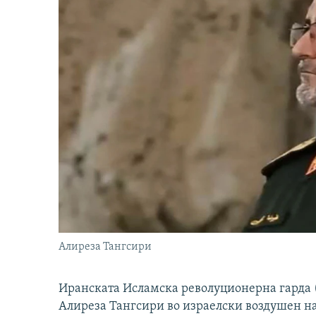
Алиреза Тангсири
Иранската Исламска револуционерна гарда (
Алиреза Тангсири во израелски воздушен н