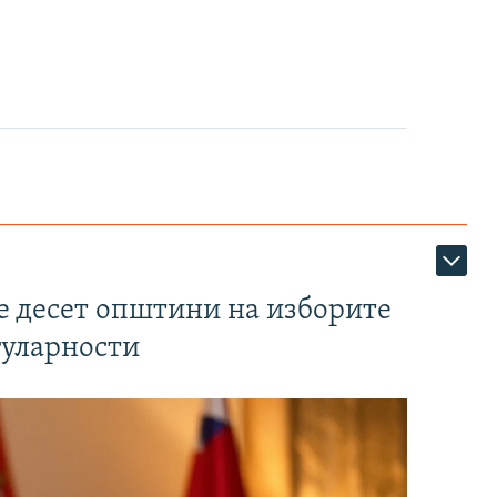
те десет општини на изборите
гуларности