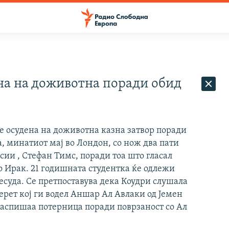
на на доживотна поради обид
 осудена на доживотна казна затвор поради
а, минатиот мај во Лондон, со нож два пати
ии , Стефан Тимс, поради тоа што гласал
во Ирак. 21 годишната студентка ќе одлежи
есуда. Се претпоставува дека Коудри слушала
рет кој ги водел Аншар Ал Авлаки од Јемен
аспишаа потерница поради поврзаност со Ал