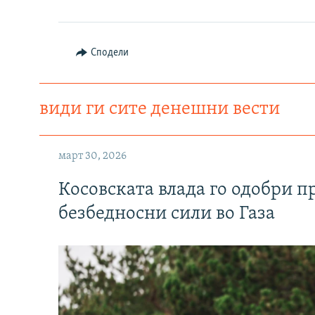
Сподели
види ги сите денешни вести
март 30, 2026
Косовската влада го одобри п
безбедносни сили во Газа