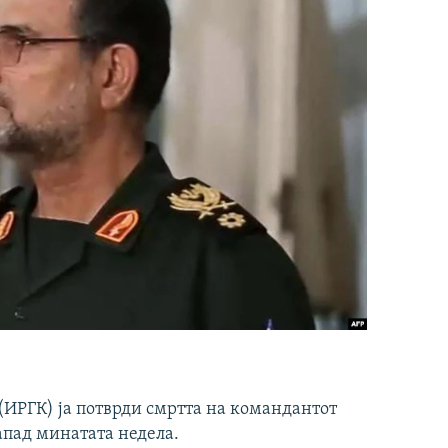
ИРГК) ја потврди смртта на командантот
апад минатата недела.