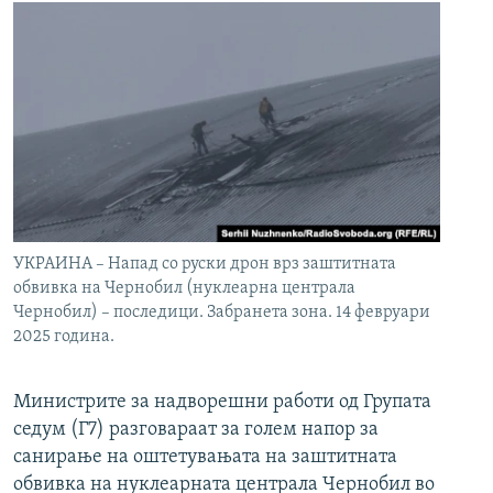
УКРАИНА – Напад со руски дрон врз заштитната
обвивка на Чернобил (нуклеарна централа
Чернобил) – последици. Забранета зона. 14 февруари
2025 година.
Министрите за надворешни работи од Групата
седум (Г7) разговараат за голем напор за
санирање на оштетувањата на заштитната
обвивка на нуклеарната централа Чернобил во