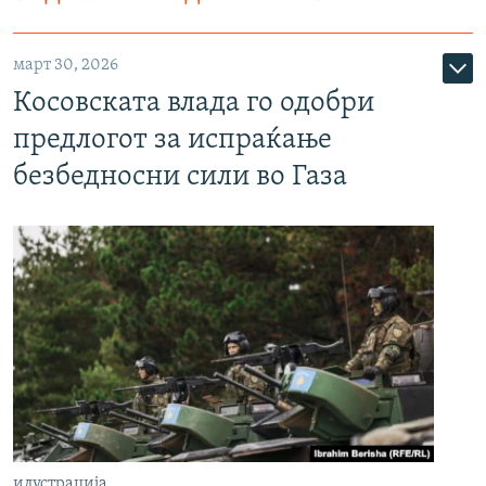
март 30, 2026
Косовската влада го одобри
предлогот за испраќање
безбедносни сили во Газа
илустрација