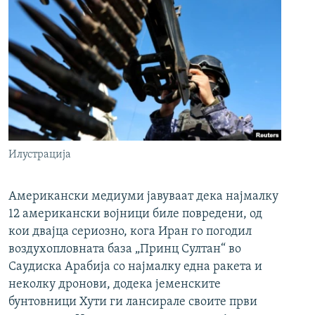
Илустрација
Американски медиуми јавуваат дека најмалку
12 американски војници биле повредени, од
кои двајца сериозно, кога Иран го погодил
воздухопловната база „Принц Султан“ во
Саудиска Арабија со најмалку една ракета и
неколку дронови, додека јеменските
бунтовници Хути ги лансирале своите први