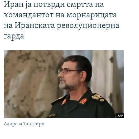
Иран ја потврди смртта на
командантот на морнарицата
на Иранската револуционерна
гарда
Алиреза Тангсири