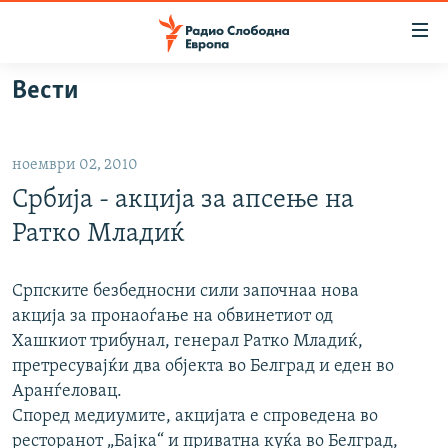
Достапни
линкови
Оди
Вести
на
МАКЕДОНИЈА
содржината
СВЕТ
Оди
ноември 02, 2010
ВИЗУЕЛНО
на
Србија - акција за апсење на
главната
ВЕСТИ
навигација
Ратко Младиќ
ШТО ТРЕБА ДА ЗНАЕТЕ
Премини
на
ПРИЈАВИ СЕ ЗА ЊУЗЛЕТЕР
Српските безбедносни сили започнаа нова
пребарување
акција за пронаоѓање на обвинетиот од
ПОДКАСТ ЗОШТО?
Хашкиот трибунал, генерал Ратко Младиќ,
претресувајќи два објекта во Белград и еден во
СЛЕДЕТЕ НЕ
Аранѓеловац.
Според медиумите, акцијата е спроведена во
ресторанот „Бајка“ и приватна куќа во Белград,