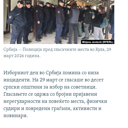
Србија -- Полиција пред гласачките места во Кула, 29
март 2026 година.
Изборниот ден во Србија помина со низа
инциденти. На 29 март се гласаше во десет
српски општини за избор на советници.
Гласањето се одржа со бројни пријавени
нерегуларности на повеќето места, физички
судири и повредени граѓани, активисти и
новинари.