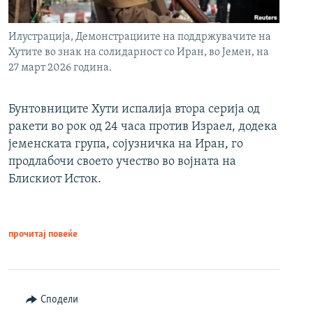
Илустрација, Демонстрациите на поддржувачите на
Хутите во знак на солидарност со Иран, во Јемен, на
27 март 2026 година.
Бунтовниците Хути испалија втора серија од
ракети во рок од 24 часа против Израел, додека
јеменската група, сојузничка на Иран, го
продлабочи своето учество во војната на
Блискиот Исток.
прочитај повеќе
Сподели