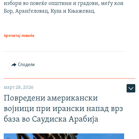
избори во повеќе општини и градови, меѓу кои
Бор, Аранѓеловац, Кула и Књажевац.
прочитај повеќе
Сподели
март 28, 2026
Повредени американски
војници при ирански напад врз
база во Саудиска Арабија