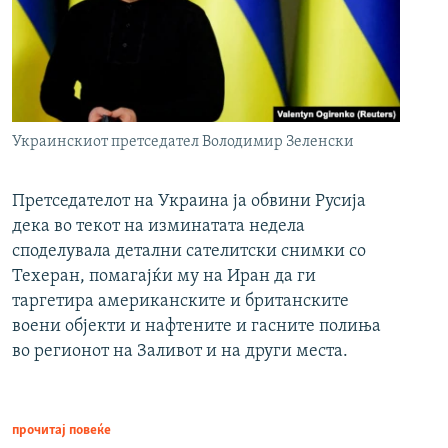
Украинскиот претседател Володимир Зеленски
Претседателот на Украина ја обвини Русија
дека во текот на изминатата недела
споделувала детални сателитски снимки со
Техеран, помагајќи му на Иран да ги
таргетира американските и британските
воени објекти и нафтените и гасните полиња
во регионот на Заливот и на други места.
прочитај повеќе