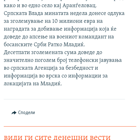
како и во едно село кај Аранѓеловац.
РСЕ веб страници
Српската Влада минатата недела донесе одлука
за зголемување на 10 милиони евра на
наградата за добивање информација која ќе
доведе до апсење на воениот командант на
босанските Срби Ратко Младиќ.
Десетпати зголемената сума доведе до
значително поголем број телефонски јавувања
во српската Агенција за безбедност и
информација во врска со информации за
локацијата на Младиќ.
Сподели
види ги сите денешни вести