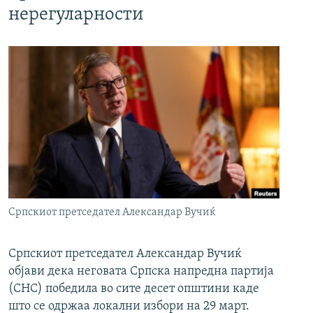
нерегуларности
Српскиот претседател Александар Вучиќ
Српскиот претседател Александар Вучиќ
објави дека неговата Српска напредна партија
(СНС) победила во сите десет општини каде
што се одржаа локални избори на 29 март.