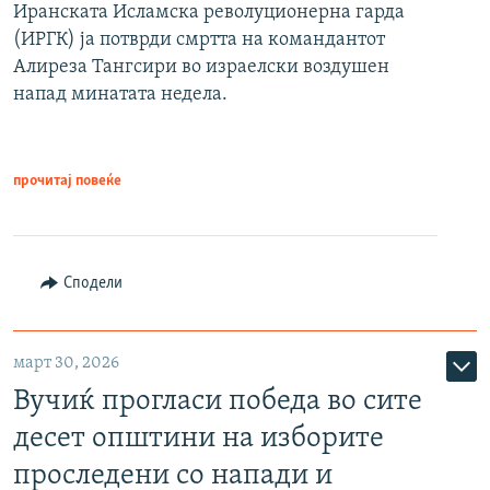
Иранската Исламска револуционерна гарда
(ИРГК) ја потврди смртта на командантот
Алиреза Тангсири во израелски воздушен
напад минатата недела.
прочитај повеќе
Сподели
март 30, 2026
Вучиќ прогласи победа во сите
десет општини на изборите
проследени со напади и