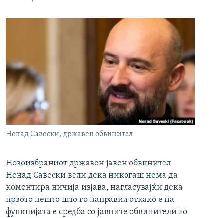
Ненад Савески, државен обвинител
Новоизбраниот државен јавен обвинител
Ненад Савески вели дека никогаш нема да
коментира ничија изјава, нагласувајќи дека
првото нешто што го направил откако е на
функцијата е средба со јавните обвинители во