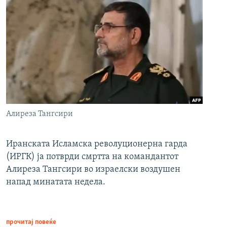
Алиреза Тангсири
Иранската Исламска револуционерна гарда
(ИРГК) ја потврди смртта на командантот
Алиреза Тангсири во израелски воздушен
напад минатата недела.
прочитај повеќе