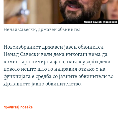
Ненад Савески, државен обвинител
Новоизбраниот државен јавен обвинител
Ненад Савески вели дека никогаш нема да
коментира ничија изјава, нагласувајќи дека
првото нешто што го направил откако е на
функцијата е средба со јавните обвинители во
Државното јавно обвинителство.
прочитај повеќе