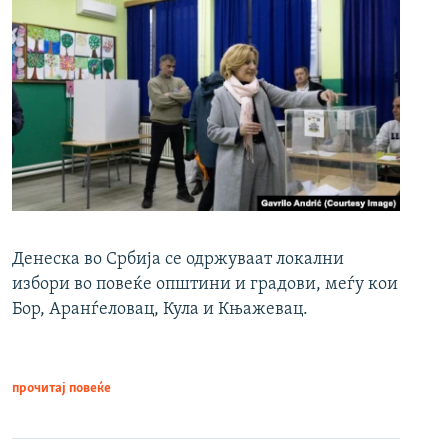
Денеска во Србија се одржуваат локални
избори во повеќе општини и градови, меѓу кои
Бор, Аранѓеловац, Кула и Књажевац.
прочитај повеќе