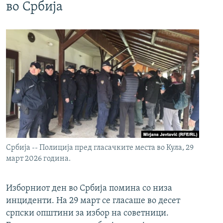
во Србија
Србија -- Полиција пред гласачките места во Кула, 29
март 2026 година.
Изборниот ден во Србија помина со низа
инциденти. На 29 март се гласаше во десет
српски општини за избор на советници.