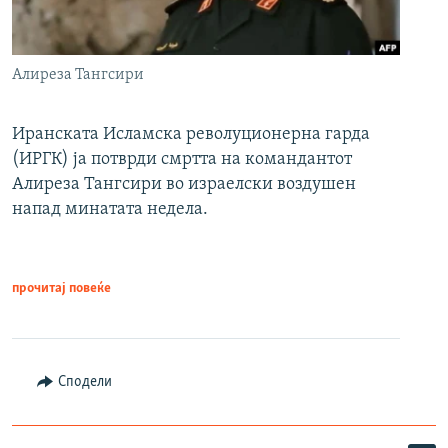
Алиреза Тангсири
Иранската Исламска револуционерна гарда
(ИРГК) ја потврди смртта на командантот
Алиреза Тангсири во израелски воздушен
напад минатата недела.
прочитај повеќе
Сподели