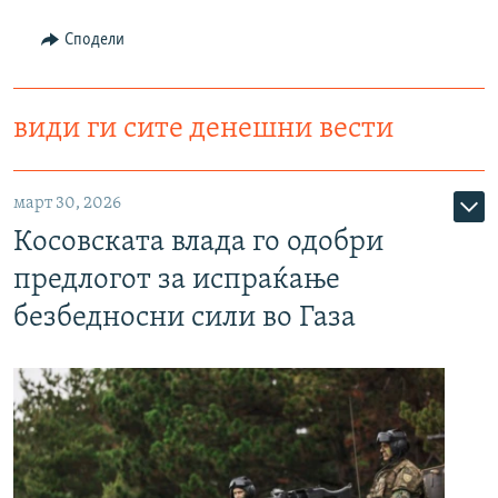
РСЕ веб страници
Сподели
види ги сите денешни вести
март 30, 2026
Косовската влада го одобри
предлогот за испраќање
безбедносни сили во Газа