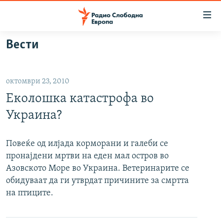
Достапни
линкови
Оди
Вести
на
МАКЕДОНИЈА
содржината
СВЕТ
Оди
октомври 23, 2010
ВИЗУЕЛНО
на
Еколошка катастрофа во
главната
ВЕСТИ
навигација
Украина?
ШТО ТРЕБА ДА ЗНАЕТЕ
Премини
на
ПРИЈАВИ СЕ ЗА ЊУЗЛЕТЕР
Повеќе од илјада корморани и галеби се
пребарување
пронајдени мртви на еден мал остров во
ПОДКАСТ ЗОШТО?
Азовското Море во Украина. Ветеринарите се
обидуваат да ги утврдат причините за смртта
СЛЕДЕТЕ НЕ
на птиците.