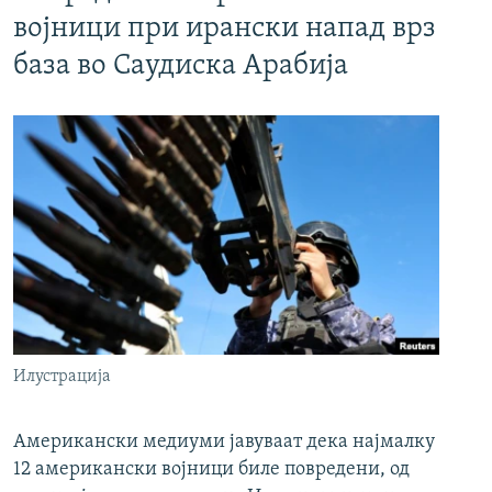
војници при ирански напад врз
база во Саудиска Арабија
Илустрација
Американски медиуми јавуваат дека најмалку
12 американски војници биле повредени, од