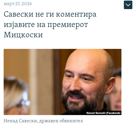
март 27, 2026
Савески не ги коментира
изјавите на премиерот
Мицкоски
Ненад Савески, државен обвинител