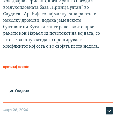
кои двајца сериозно, кога Иран го погодил
воздухопловната база „Принц Султан“ во
Саудиска Арабија со најмалку една ракета и
неколку дронови, додека јеменските
бунтовници Хути ги лансирале своите први
ракети кон Израел од почетокот на војната, со
што се закануваат да го прошируваат
конфликтот кој сега е во својата петта недела.
прочитај повеќе
Сподели
март 28, 2026