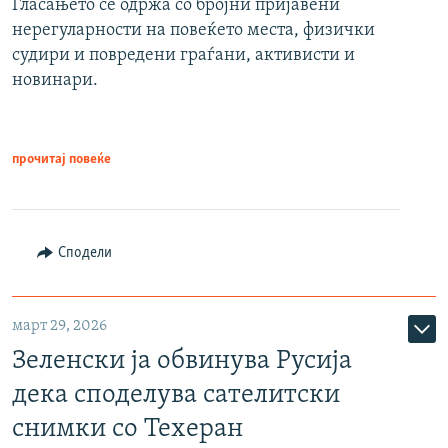
Гласањето се одржа со бројни пријавени
нерегуларности на повеќето места, физички
судири и повредени граѓани, активисти и
новинари.
прочитај повеќе
Сподели
март 29, 2026
Зеленски ја обвинува Русија
дека споделува сателитски
снимки со Техеран