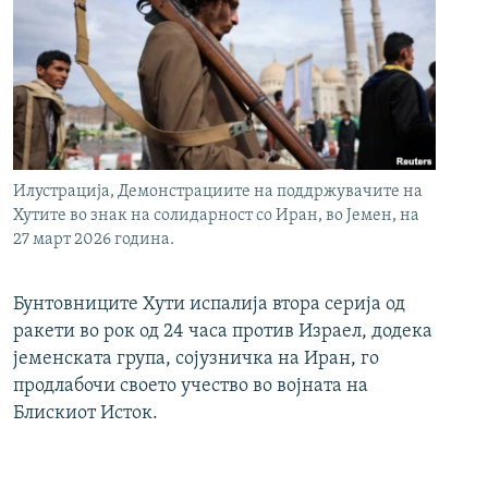
Илустрација, Демонстрациите на поддржувачите на
Хутите во знак на солидарност со Иран, во Јемен, на
27 март 2026 година.
Бунтовниците Хути испалија втора серија од
ракети во рок од 24 часа против Израел, додека
јеменската група, сојузничка на Иран, го
продлабочи своето учество во војната на
Блискиот Исток.