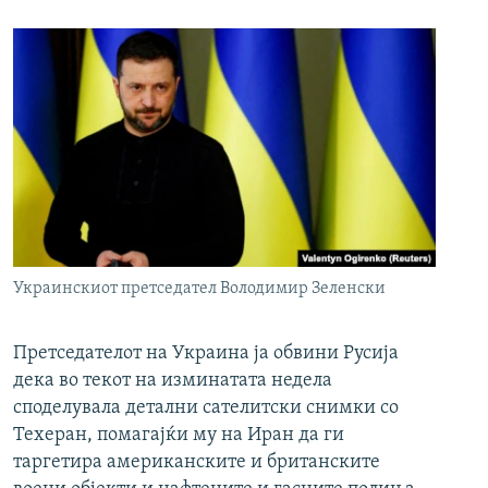
Украинскиот претседател Володимир Зеленски
Претседателот на Украина ја обвини Русија
дека во текот на изминатата недела
споделувала детални сателитски снимки со
Техеран, помагајќи му на Иран да ги
таргетира американските и британските