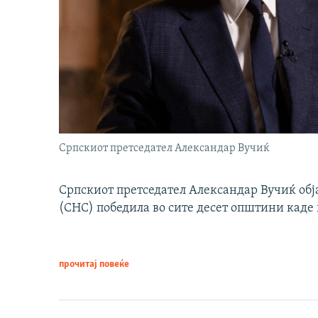
Српскиот претседател Александар Вучиќ
Српскиот претседател Александар Вучиќ обј
(СНС) победила во сите десет општини каде 
прочитај повеќе