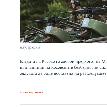
илустрација
Владата на Косово го одобри предлогот на М
припадници на Косовските безбедносни сили 
одлуката да биде доставена на разгледување
прочитај повеќе