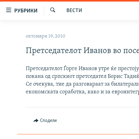
Достапни
ВЕСТИ
РУБРИКИ
линкови
Барај
Оди
МАКЕДОНИЈА
на
октомври 19, 2010
СВЕТ
содржината
Оди
Претседателот Иванов во посе
ВИЗУЕЛНО
на
ВЕСТИ
главната
Претседателот Ѓорге Иванов утре ќе престоју
навигација
ШТО ТРЕБА ДА ЗНАЕТЕ
покана од српскиот претседател Борис Тадиќ
Премини
ПРИЈАВИ СЕ ЗА ЊУЗЛЕТЕР
Се очекува, тие да разговараат за билатера
на
економската соработка, како и за евроинтег
пребарување
ПОДКАСТ ЗОШТО?
Сподели