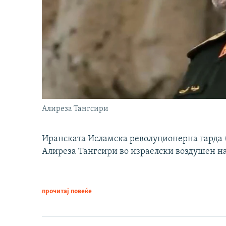
Алиреза Тангсири
Иранската Исламска револуционерна гарда (
Алиреза Тангсири во израелски воздушен н
прочитај повеќе