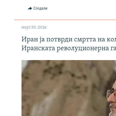
Сподели
март 30, 2026
Иран ја потврди смртта на к
Иранската револуционерна г