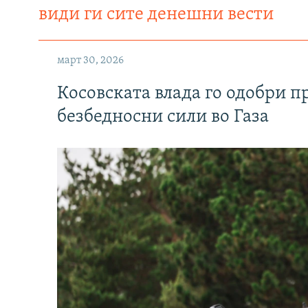
види ги сите денешни вести
март 30, 2026
Косовската влада го одобри п
безбедносни сили во Газа