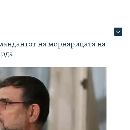
омандантот на морнарицата на
арда