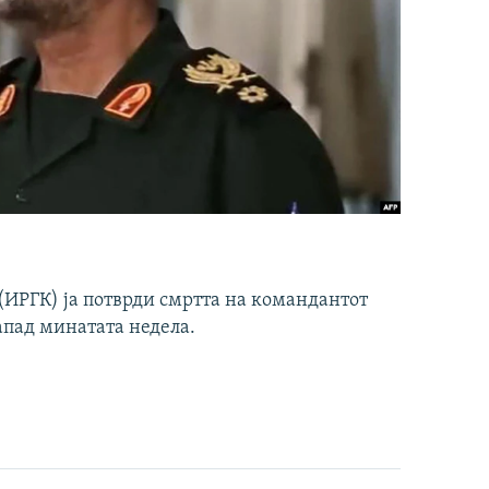
ИРГК) ја потврди смртта на командантот
апад минатата недела.