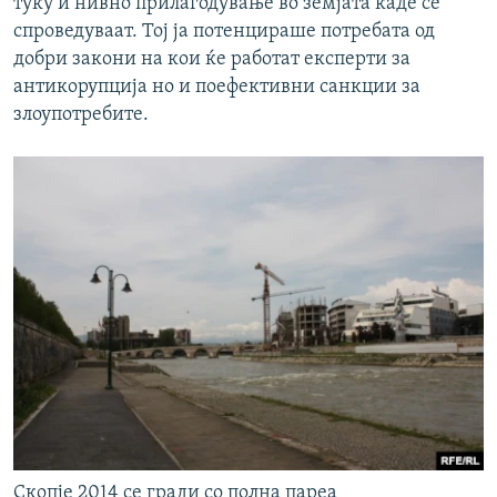
туку и нивно прилагодување во земјата каде се
спроведуваат. Тој ја потенцираше потребата од
добри закони на кои ќе работат експерти за
антикорупција но и поефективни санкции за
злоупотребите.
Скопје 2014 се гради со полна пареа