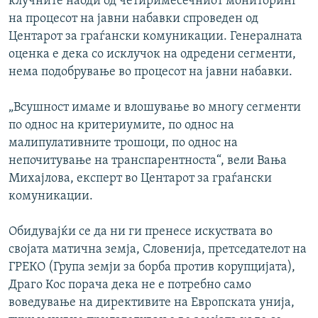
клучните наоди од четиримесечниот мониторинг
на процесот на јавни набавки спроведен од
Центарот за граѓански комуникации. Генералната
оценка е дека со исклучок на одредени сегменти,
нема подобрување во процесот на јавни набавки.
„Всушност имаме и влошување во многу сегменти
по однос на критериумите, по однос на
малипулативните трошоци, по однос на
непочитување на транспарентноста“, вели Вања
Михајлова, експерт во Центарот за граѓански
комуникации.
Обидувајќи се да ни ги пренесе искуствата во
својата матична земја, Словенија, претседателот на
ГРЕКО (Група земји за борба против корупцијата),
Драго Кос порача дека не е потребно само
воведување на директивите на Европската унија,