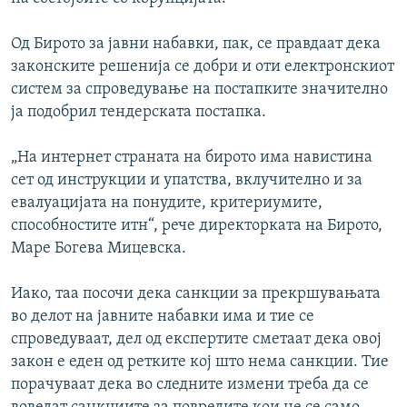
Од Бирото за јавни набавки, пак, се правдаат дека
законските решенија се добри и оти електронскиот
систем за спроведување на постапките значително
ја подобрил тендерската постапка.
„На интернет страната на бирото има навистина
сет од инструкции и упатства, вклучително и за
евалуацијата на понудите, критериумите,
способностите итн“, рече директорката на Бирото,
Маре Богева Мицевска.
Иако, таа посочи дека санкции за прекршувањата
во делот на јавните набавки има и тие се
спроведуваат, дел од експертите сметаат дека овој
закон е еден од ретките кој што нема санкции. Тие
порачуваат дека во следните измени треба да се