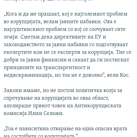
„Кога и да ме прашаат, кој е најголемиот проблем
во корупцијата, велам јавните набавки. Ова е
најсуштинскиот проблем со кој се соочуваат сите
земји. Сметам дека директивите на ЕУ и
законодавството за јавни набавки го подготвуваат
екепертите кои не се експерти за корупција. Тие се
добри за јавни финансии и сакаат да ги постигнат
принципите на транспарентност и
недискриминација, но тоа не е доволно“, вели Кос.
Закони имаме, но не постои политичка волја за
спречување на корупцијата во оваа област,
апелираше првиот човек на Антикорупциската
комисија Илми Селами.
„Тоа е нависитина отварање на една опасна врата
на состојбите со корупцијата.“