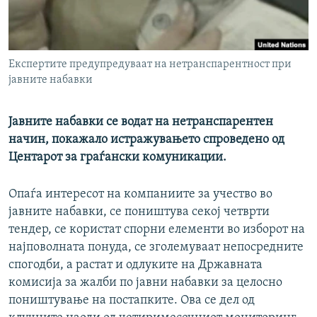
РСЕ веб страници
Експертите предупредуваат на нетранспарентност при
јавните набавки
Јавните набавки се водат на нетранспарентен
начин, покажало истражувањето спроведено од
Центарот за граѓански комуникации.
Опаѓа интересот на компаниите за учество во
јавните набавки, се поништува секој четврти
тендер, се користат спорни елементи во изборот на
најповолната понуда, се зголемуваат непосредните
спогодби, а растат и одлуките на Државната
комисија за жалби по јавни набавки за целосно
поништување на постапките. Овa се дел од