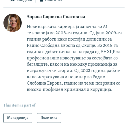
Сподели
Follow us
Зорана Гаџовска Спасовска
Новинарската кариера ја започна во А1
телевизија во 2008-та година. Од јуни 2009-та
година работи како постојан дописник за
Радио Слободна Европа од Скопје. Во 2015-та
година е добитничка на награда од УНХЦР за
професионално известување за состојбата со
бегалците, како и на неколку признанија за
истражувачки стории. Од 2023 година работи
како истражувачки новинар во Радио
Слободна Европа, главно на теми поврзани со
високо-профилен криминал и корупција.
This item is part of
Македонија
Политика