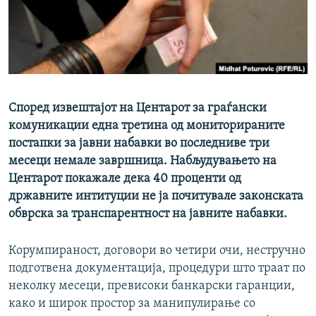
РСЕ веб страници
Според извештајот на Центарот за граѓански
комуникации една третина од мониторираните
постапки за јавни набавки во последниве три
месеци немале завршница. Набљудувањето на
Центарот покажале дека 40 проценти од
државните интитуции не ја почитувале законската
обврска за транспарентност на јавните набавки.
Корумпираност, договори во четири очи, нестручно
подготвена документација, процедури што траат по
неколку месеци, превисоки банкарски гаранции,
како и широк простор за манипулирање со