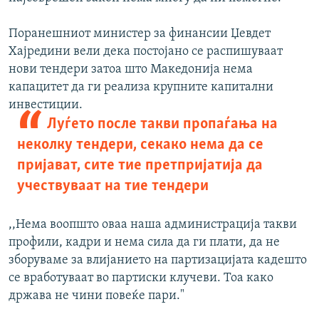
Поранешниот министер за финансии Џевдет
Хајредини вели дека постојано се распишуваат
нови тендери затоа што Македонија нема
капацитет да ги реализа крупните капитални
инвестиции.
Луѓето после такви пропаѓања на
неколку тендери, секако нема да се
пријават, сите тие претпријатија да
учествуваат на тие тендери
,,Нема воопшто оваа наша администрација такви
профили, кадри и нема сила да ги плати, да не
зборуваме за влијанието на партизацијата кадешто
се вработуваат во партиски клучеви. Тоа како
држава не чини повеќе пари."