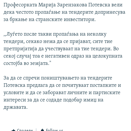
Професорката Марија Зарензакова Потевска вели
дека честото пропаѓање на тендерите допринесува
за бркање на странските инвеститори.
,,Луѓето после такви пропаѓања на неколку
тендери, секако нема да се пријават, сите тие
претпријатија да учествуваат на тие тендери. Во
секој случај тоа е негативен одраз на целокупната
состојба во земјата."
За да се спречи поништувањето на тендерите
Потевска предлага да се почитуваат постапките и
условите и да се заборават личните и партиските
интереси за да се содаде подобар имиџ на
државата.