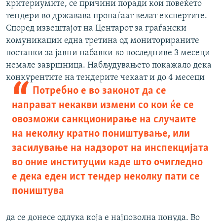
критериумите, се причини поради кои повеќето
тендери во државава пропаѓаат велат експертите.
Според извештајот на Центарот за граѓански
комуникации една третина од мониторираните
постапки за јавни набавки во последниве 3 месеци
немале завршница. Набљудувањето покажало дека
конкурентите на тендерите чекаат и до 4 месеци
Потребно е во законот да се
направат некакви измени со кои ќе се
овозможи санкционирање на случаите
на неколку кратно поништување, или
засилување на надзорот на инспекцијата
во оние институции каде што очигледно
е дека еден ист тендер неколку пати се
поништува
да се донесе одлука која е најповолна понуда. Во