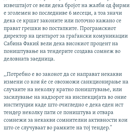
извештајот се вели дека бројот на жалби од фирми
е зголемен во последниве 6 месеци, а тоа значи
дека се кршат законите или поточно кажано се
прават грешки во постапките. Програмскиот
директор на центарот за граѓански комуникации
Сабина Факиќ вели дека високиот процент на
поништување на тендерите создава сомнеж во
деловната заедница.
,,Потребно е во законот да се направат некакви
измени со кои ќе се овозможи санкционирање на
случаите на неколку кратно поништување, или
засилување на надзорот на инспекцијата во оние
институции каде што очигледно е дека еден ист
тендер неколку пати се поништува и отвара
сомнежи за некакви сомнителни активности кои
што се случуваат во рамките на тој тендер."