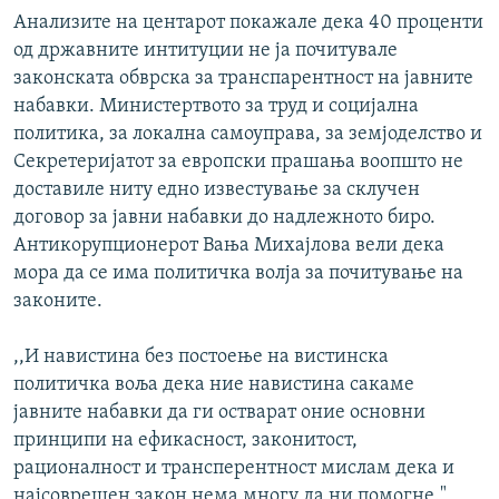
Анализите на центарот покажале дека 40 проценти
од државните интитуции не ја почитувале
законската обврска за транспарентност на јавните
набавки. Министертвото за труд и социјална
политика, за локална самоуправа, за земјоделство и
Секретеријатот за европски прашања воопшто не
доставиле ниту едно известување за склучен
договор за јавни набавки до надлежното биро.
Антикорупционерот Вања Михајлова вели дека
мора да се има политичка волја за почитување на
законите.
,,И навистина без постоење на вистинска
политичка воља дека ние навистина сакаме
јавните набавки да ги остварат оние основни
принципи на ефикасност, законитост,
рационалност и трансперентност мислам дека и
најсоврешен закон нема многу да ни помогне."