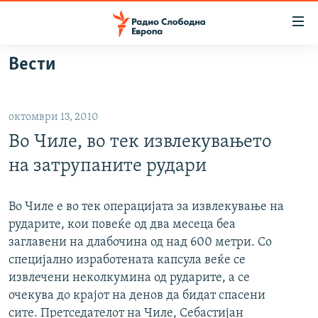
Достапни
линкови
Оди
Вести
на
МАКЕДОНИЈА
содржината
СВЕТ
Оди
октомври 13, 2010
ВИЗУЕЛНО
на
Во Чиле, во тек извлекувањето
главната
ВЕСТИ
навигација
на затрупаните рудари
ШТО ТРЕБА ДА ЗНАЕТЕ
Премини
на
ПРИЈАВИ СЕ ЗА ЊУЗЛЕТЕР
Во Чиле е во тек операцијата за извлекување на
пребарување
рударите, кои повеќе од два месеца беа
ПОДКАСТ ЗОШТО?
заглавени на длабочина од над 600 метри. Со
специјално изработената капсула веќе се
СЛЕДЕТЕ НЕ
извлечени неколкумина од рударите, а се
очекува до крајот на денов да бидат спасени
сите. Претседателот на Чиле, Себастијан