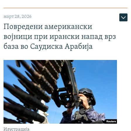
март 28, 2026
Повредени американски
војници при ирански напад врз
база во Саудиска Арабија
Илустрација