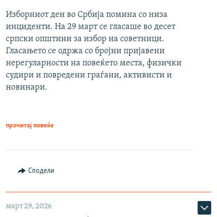
Изборниот ден во Србија помина со низа
инциденти. На 29 март се гласаше во десет
српски општини за избор на советници.
Гласањето се одржа со бројни пријавени
нерегуларности на повеќето места, физички
судири и повредени граѓани, активисти и
новинари.
прочитај повеќе
Сподели
март 29, 2026