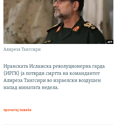
Алиреза Тангсири
Иранската Исламска револуционерна гарда
(ИРГК) ја потврди смртта на командантот
Алиреза Тангсири во израелски воздушен
напад минатата недела.
прочитај повеќе