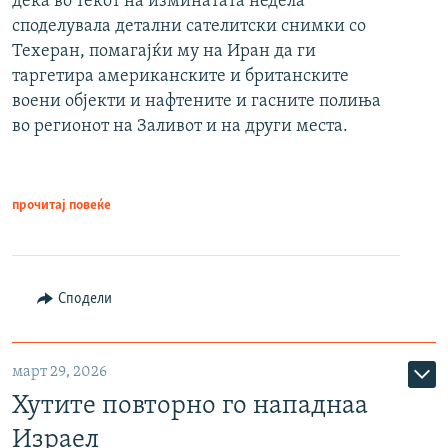
дека во текот на изминатата недела
споделувала детални сателитски снимки со
Техеран, помагајќи му на Иран да ги
таргетира американските и британските
воени објекти и нафтените и гасните полиња
во регионот на Заливот и на други места.
прочитај повеќе
Сподели
март 29, 2026
Хутите повторно го нападнаа
Израел