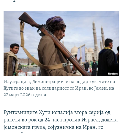
Илустрација, Демонстрациите на поддржувачите на
Хутите во знак на солидарност со Иран, во Јемен, на
27 март 2026 година.
Бунтовниците Хути испалија втора серија од
ракети во рок од 24 часа против Израел, додека
јеменската група, сојузничка на Иран, го