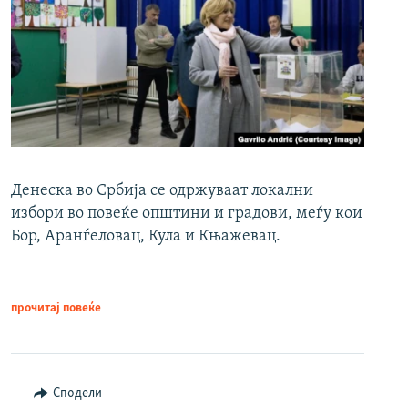
Денеска во Србија се одржуваат локални
избори во повеќе општини и градови, меѓу кои
Бор, Аранѓеловац, Кула и Књажевац.
прочитај повеќе
Сподели