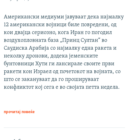
Американски медиуми јавуваат дека најмалку
12 американски војници биле повредени, од
кои двајца сериозно, кога Иран го погодил
воздухопловната база „Принц Султан“ во
Саудиска Арабија со најмалку една ракета и
неколку дронови, додека јеменските
бунтовници Хути ги лансирале своите први
ракети кон Израел од почетокот на војната, со
што се закануваат да го прошируваат
конфликтот кој сега е во својата петта недела.
прочитај повеќе