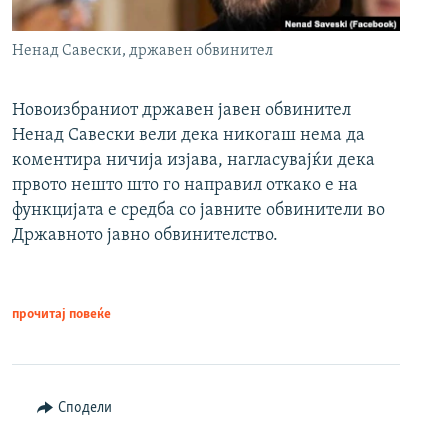
Ненад Савески, државен обвинител
Новоизбраниот државен јавен обвинител
Ненад Савески вели дека никогаш нема да
коментира ничија изјава, нагласувајќи дека
првото нешто што го направил откако е на
функцијата е средба со јавните обвинители во
Државното јавно обвинителство.
прочитај повеќе
Сподели