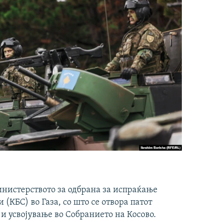
инистерството за одбрана за испраќање
(КБС) во Газа, со што се отвора патот
 и усвојување во Собранието на Косово.