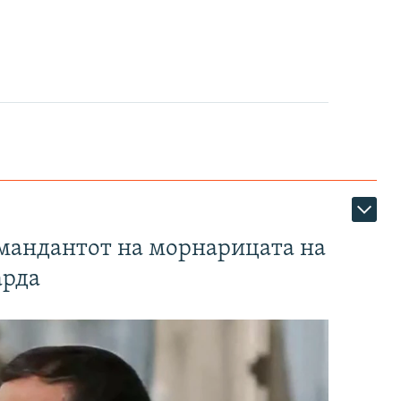
омандантот на морнарицата на
арда