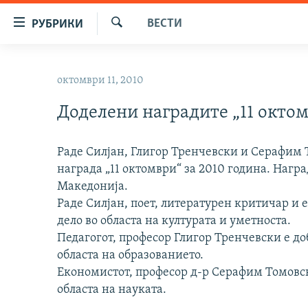
Достапни
ВЕСТИ
РУБРИКИ
линкови
Барај
Оди
МАКЕДОНИЈА
на
октомври 11, 2010
СВЕТ
содржината
Оди
Доделени наградите „11 окто
ВИЗУЕЛНО
на
ВЕСТИ
главната
Раде Силјан, Глигор Тренчевски и Серафим
навигација
ШТО ТРЕБА ДА ЗНАЕТЕ
награда „11 октомври“ за 2010 година. Нагр
Премини
ПРИЈАВИ СЕ ЗА ЊУЗЛЕТЕР
Македонија.
на
Раде Силјан, поет, литературен критичар и 
пребарување
ПОДКАСТ ЗОШТО?
дело во областа на културата и уметноста.
Педагогот, професор Глигор Тренчевски е до
областа на образованието.
Економистот, професор д-р Серафим Томовск
областа на науката.