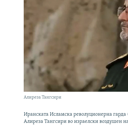
Алиреза Тангсири
Иранската Исламска револуционерна гарда (
Алиреза Тангсири во израелски воздушен н