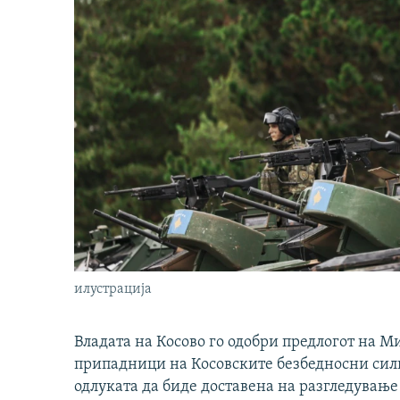
илустрација
Владата на Косово го одобри предлогот на М
припадници на Косовските безбедносни сили 
одлуката да биде доставена на разгледување