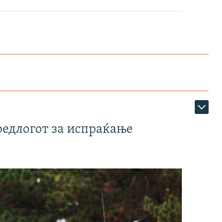
редлогот за испраќање