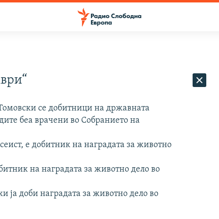
мври“
 Томовски се добитници на државната
адите беа врачени во Собранието на
есеист, е добитник на наградата за животно
битник на наградата за животно дело во
и ја доби наградата за животно дело во