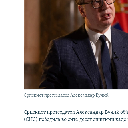
Српскиот претседател Александар Вучиќ
Српскиот претседател Александар Вучиќ обј
(СНС) победила во сите десет општини каде 