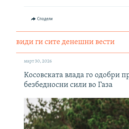
Сподели
види ги сите денешни вести
март 30, 2026
Косовската влада го одобри п
безбедносни сили во Газа