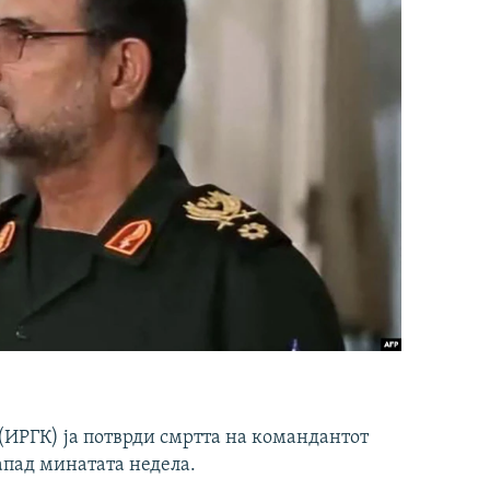
ИРГК) ја потврди смртта на командантот
апад минатата недела.