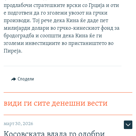
продлабочи стратешките врски со Грција и оти
РСЕ веб страници
е подготвен да го зголеми увозот на грчки
производи. Тој рече дека Кина ќе даде пет
милијарди долари во грчко-кинескиот фонд за
бродоградба и соопшти дека Кина ќе ги
зголеми инвестициите во пристаништето во
Пиреја.
Сподели
види ги сите денешни вести
март 30, 2026
Косовската влада го одобри