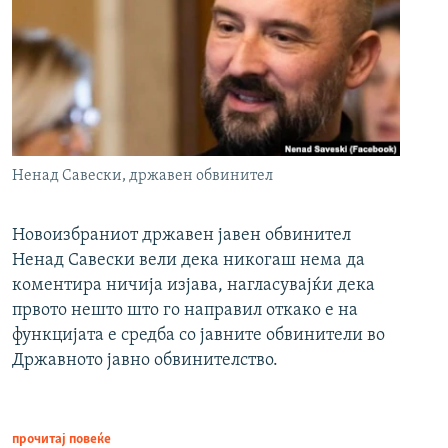
Ненад Савески, државен обвинител
Новоизбраниот државен јавен обвинител
Ненад Савески вели дека никогаш нема да
коментира ничија изјава, нагласувајќи дека
првото нешто што го направил откако е на
функцијата е средба со јавните обвинители во
Државното јавно обвинителство.
прочитај повеќе