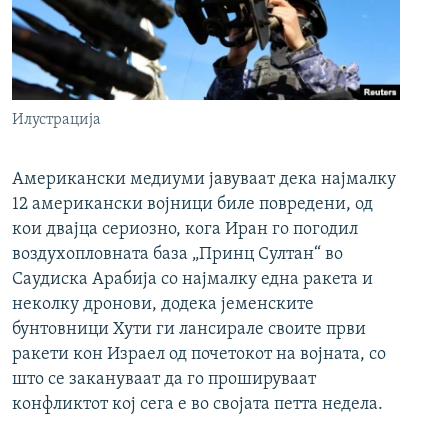
Илустрација
Американски медиуми јавуваат дека најмалку
12 американски војници биле повредени, од
кои двајца сериозно, кога Иран го погодил
воздухопловната база „Принц Султан“ во
Саудиска Арабија со најмалку една ракета и
неколку дронови, додека јеменските
бунтовници Хути ги лансирале своите први
ракети кон Израел од почетокот на војната, со
што се закануваат да го прошируваат
конфликтот кој сега е во својата петта недела.