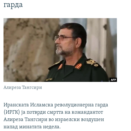
гарда
Алиреза Тангсири
Иранската Исламска револуционерна гарда
(ИРГК) ја потврди смртта на командантот
Алиреза Тангсири во израелски воздушен
напад минатата недела.