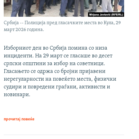
Србија -- Полиција пред гласачките места во Кула, 29
март 2026 година.
Изборниот ден во Србија помина со низа
инциденти. На 29 март се гласаше во десет
српски општини за избор на советници.
Гласањето се одржа со бројни пријавени
нерегуларности на повеќето места, физички
судири и повредени граѓани, активисти и
новинари.
прочитај повеќе