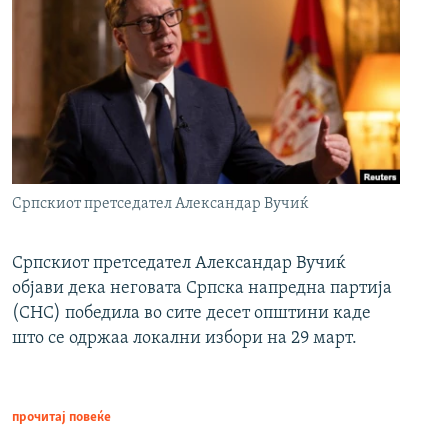
Српскиот претседател Александар Вучиќ
Српскиот претседател Александар Вучиќ
објави дека неговата Српска напредна партија
(СНС) победила во сите десет општини каде
што се одржаа локални избори на 29 март.
прочитај повеќе