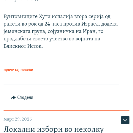
Бунтовниците Хути испалија втора серија од
ракети во рок од 24 часа против Израел, додека
јеменската група, сојузничка на Иран, го
продлабочи своето учество во војната на
Блискиот Исток.
прочитај повеќе
Сподели
март 29, 2026
Локални избори во неколку