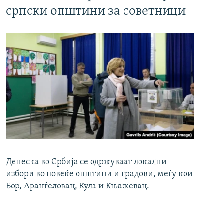
српски општини за советници
Денеска во Србија се одржуваат локални
избори во повеќе општини и градови, меѓу кои
Бор, Аранѓеловац, Кула и Књажевац.