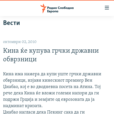
Достапни
линкови
Оди
Вести
на
МАКЕДОНИЈА
содржината
СВЕТ
Оди
октомври 02, 2010
ВИЗУЕЛНО
на
Кина ќе купува грчки државни
главната
ВЕСТИ
навигација
обврзници
ШТО ТРЕБА ДА ЗНАЕТЕ
Премини
на
ПРИЈАВИ СЕ ЗА ЊУЗЛЕТЕР
Кина има намера да купи уште грчки државни
пребарување
обврзници, изјави кинескиот премиер Вен
ПОДКАСТ ЗОШТО?
Џиабао, кој е во дводневна посета на Атина. Тој
рече дека Кина ќе вложи големи напори да ги
СЛЕДЕТЕ НЕ
подржи Грција и земјите од еврозоната да ја
надминат кризата.
Џиабао нагласи дека Пекинг сака да ги