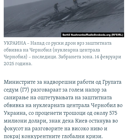
УКРАИНА – Напад со руски дрон врз заштитната
обвивка на Чернобил (нуклеарна централа
Чернобил) – последици. Забранета зона. 14 февруари
2025 година.
Министрите за надворешни работи од Групата
седум (Г7) разговараат за голем напор за
санирање на оштетувањата на заштитната
обвивка на нуклеарната централа Чернобил во
Украина, со проценети трошоци од околу 575
милиони долари, знак дека Киев останува во
фокусот на разговорите на високо ниво и
покрај конкурентните глобални кризи.