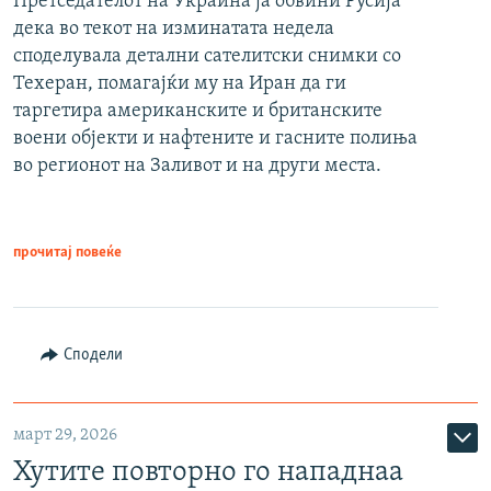
Претседателот на Украина ја обвини Русија
дека во текот на изминатата недела
споделувала детални сателитски снимки со
Техеран, помагајќи му на Иран да ги
таргетира американските и британските
воени објекти и нафтените и гасните полиња
во регионот на Заливот и на други места.
прочитај повеќе
Сподели
март 29, 2026
Хутите повторно го нападнаа