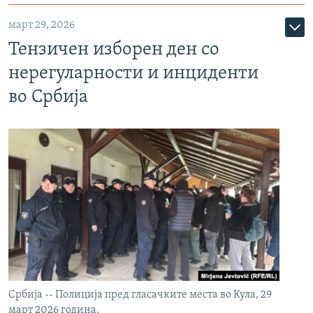
март 29, 2026
Тензичен изборен ден со
нерегуларности и инциденти
во Србија
Србија -- Полиција пред гласачките места во Кула, 29
март 2026 година.