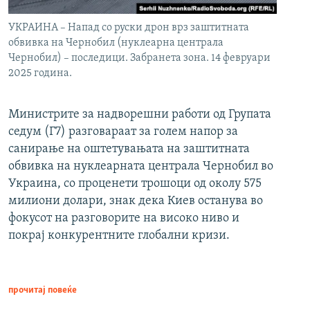
УКРАИНА – Напад со руски дрон врз заштитната
обвивка на Чернобил (нуклеарна централа
Чернобил) – последици. Забранета зона. 14 февруари
2025 година.
Министрите за надворешни работи од Групата
седум (Г7) разговараат за голем напор за
санирање на оштетувањата на заштитната
обвивка на нуклеарната централа Чернобил во
Украина, со проценети трошоци од околу 575
милиони долари, знак дека Киев останува во
фокусот на разговорите на високо ниво и
покрај конкурентните глобални кризи.
прочитај повеќе