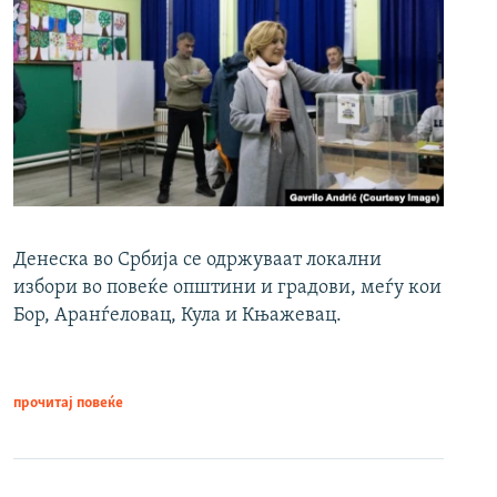
Денеска во Србија се одржуваат локални
избори во повеќе општини и градови, меѓу кои
Бор, Аранѓеловац, Кула и Књажевац.
прочитај повеќе