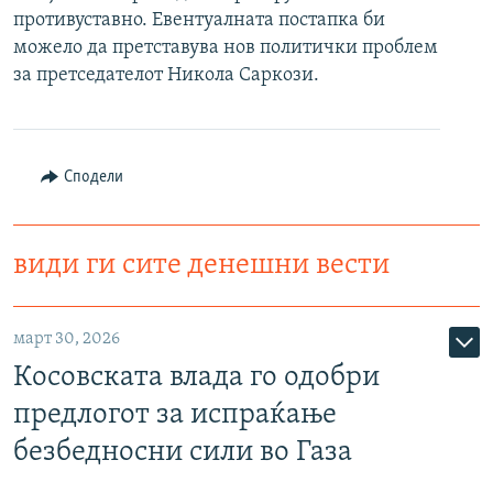
противуставно. Евентуалната постапка би
РСЕ веб страници
можело да претставува нов политички проблем
за претседателот Никола Саркози.
Сподели
види ги сите денешни вести
март 30, 2026
Косовската влада го одобри
предлогот за испраќање
безбедносни сили во Газа