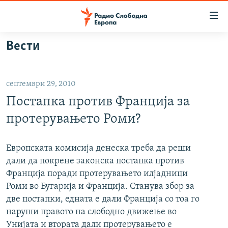
Достапни
линкови
Оди
Вести
на
МАКЕДОНИЈА
содржината
СВЕТ
Оди
септември 29, 2010
ВИЗУЕЛНО
на
Постапка против Франција за
главната
ВЕСТИ
навигација
протерувањето Роми?
ШТО ТРЕБА ДА ЗНАЕТЕ
Премини
на
ПРИЈАВИ СЕ ЗА ЊУЗЛЕТЕР
Европската комисија денеска треба да реши
пребарување
дали да покрене законска постапка против
ПОДКАСТ ЗОШТО?
Франција поради протерувањето илјадници
Роми во Бугарија и Франција. Станува збор за
СЛЕДЕТЕ НЕ
две постапки, едната е дали Франција со тоа го
наруши правото на слободно движење во
Унијата и втората дали протерувањето е