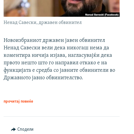
Ненад Савески, државен обвинител
Новоизбраниот државен јавен обвинител
Ненад Савески вели дека никогаш нема да
коментира ничија изјава, нагласувајќи дека
првото нешто што го направил откако е на
функцијата е средба со јавните обвинители во
Државното јавно обвинителство.
прочитај повеќе
Сподели