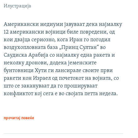
Илустрација
Американски медиуми јавуваат дека најмалку
12 американски војници биле повредени, од
кои двајца сериозно, кога Иран го погодил
воздухопловната база „Принц Султан“ во
Саудиска Арабија со најмалку една ракета и
неколку дронови, додека јеменските
бунтовници Хути ги лансирале своите први
ракети кон Израел од почетокот на војната, со
што се закануваат да го прошируваат
конфликтот кој сега е во својата петта недела.
прочитај повеќе