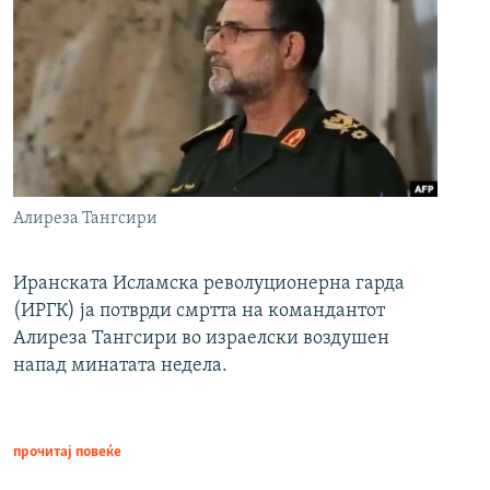
Алиреза Тангсири
Иранската Исламска револуционерна гарда
(ИРГК) ја потврди смртта на командантот
Алиреза Тангсири во израелски воздушен
напад минатата недела.
прочитај повеќе