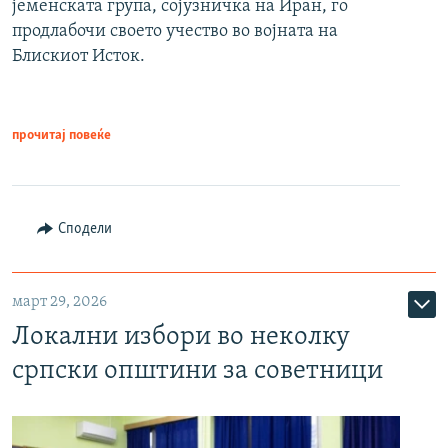
јеменската група, сојузничка на Иран, го
продлабочи своето учество во војната на
Блискиот Исток.
прочитај повеќе
Сподели
март 29, 2026
Локални избори во неколку
српски општини за советници