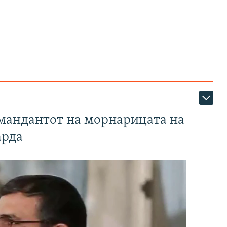
омандантот на морнарицата на
арда