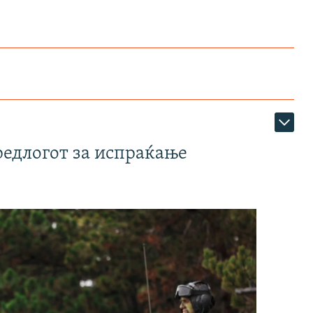
редлогот за испраќање