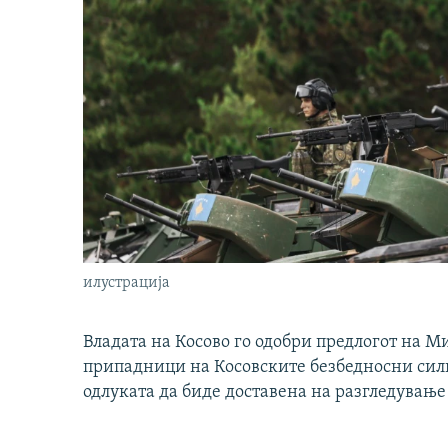
илустрација
Владата на Косово го одобри предлогот на М
припадници на Косовските безбедносни сили 
одлуката да биде доставена на разгледување