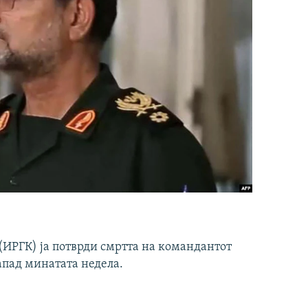
ИРГК) ја потврди смртта на командантот
апад минатата недела.