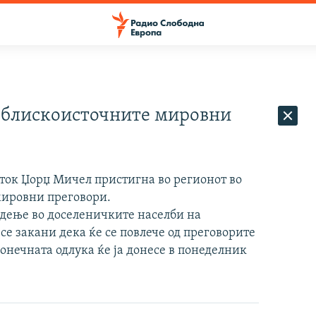
и блискоисточните мировни
ток Џорџ Мичел пристигна во регионот во
мировни преговори.
адење во доселеничките населби на
се закани дека ќе се повлече од преговорите
конечната одлука ќе ја донесе в понеделник