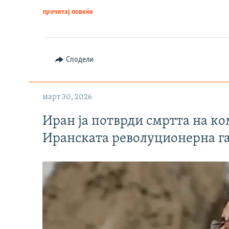
прочитај повеќе
Сподели
март 30, 2026
Иран ја потврди смртта на к
Иранската револуционерна г