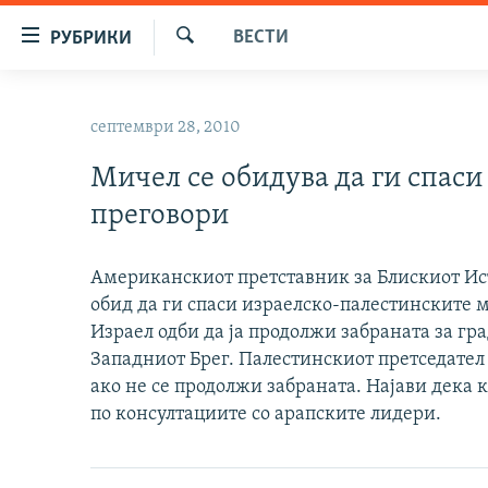
Достапни
ВЕСТИ
РУБРИКИ
линкови
Барај
Оди
МАКЕДОНИЈА
на
септември 28, 2010
СВЕТ
содржината
Оди
Мичел се обидува да ги спас
ВИЗУЕЛНО
на
преговори
ВЕСТИ
главната
навигација
ШТО ТРЕБА ДА ЗНАЕТЕ
Премини
Американскиот претставник за Блискиот Ис
ПРИЈАВИ СЕ ЗА ЊУЗЛЕТЕР
на
обид да ги спаси израелско-палестинските 
пребарување
Израел одби да ја продолжи забраната за гр
ПОДКАСТ ЗОШТО?
Западниот Брег. Палестинскиот претседател 
ако не се продолжи забраната. Најави дека 
по консултациите со арапските лидери.