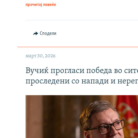
прочитај повеќе
Сподели
март 30, 2026
Вучиќ прогласи победа во си
проследени со напади и нере