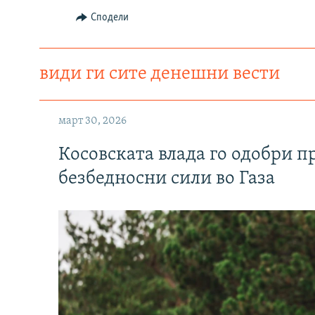
Сподели
види ги сите денешни вести
март 30, 2026
Косовската влада го одобри п
безбедносни сили во Газа