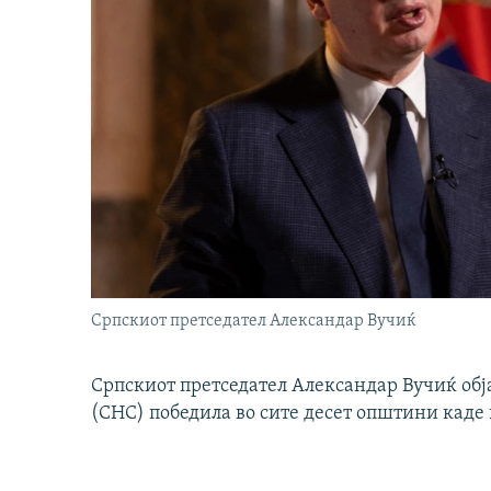
Српскиот претседател Александар Вучиќ
Српскиот претседател Александар Вучиќ обј
(СНС) победила во сите десет општини каде 