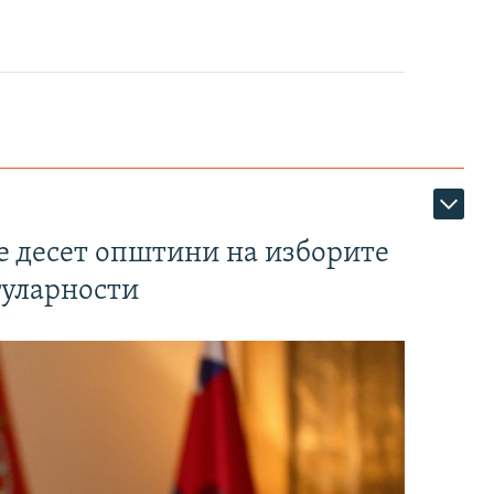
те десет општини на изборите
гуларности