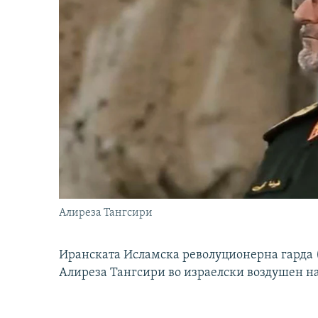
Алиреза Тангсири
Иранската Исламска револуционерна гарда (
Алиреза Тангсири во израелски воздушен н