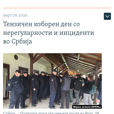
март 29, 2026
Тензичен изборен ден со
нерегуларности и инциденти
во Србија
Србија -- Полиција пред гласачките места во Кула, 29