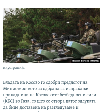
илустрација
Владата на Косово го одобри предлогот на
Министерството за одбрана за испраќање
припадници на Косовските безбедносни сили
(КБС) во Газа, со што се отвора патот одлуката
да биде доставена на разгледување и