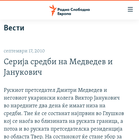
Достапни
линкови
Оди
Вести
на
МАКЕДОНИЈА
содржината
СВЕТ
Оди
септември 17, 2010
ВИЗУЕЛНО
на
Серија средби на Медведев и
главната
ВЕСТИ
навигација
Јанукович
ШТО ТРЕБА ДА ЗНАЕТЕ
Премини
на
ПРИЈАВИ СЕ ЗА ЊУЗЛЕТЕР
Рускиот претседател Дмитри Медведев и
пребарување
неговиот укарински колега Виктор Јанукович
ПОДКАСТ ЗОШТО?
во наредните два дена ќе имаат низа на
средби. Тие ќе се состанат најпрвин во Глушков
СЛЕДЕТЕ НЕ
кој се наоѓа во близината на руската граница, а
потоа и во руската претседателска резиденција
во областа Твер. На состанокот ќе стане збор за