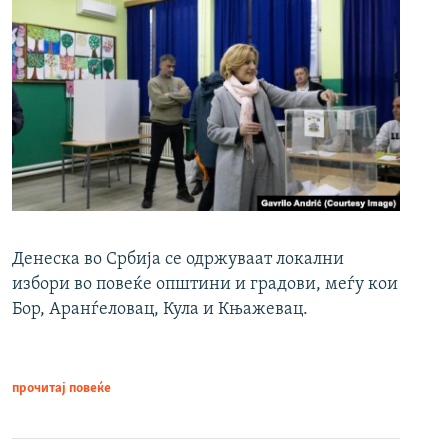
Денеска во Србија се одржуваат локални
избори во повеќе општини и градови, меѓу кои
Бор, Аранѓеловац, Кула и Књажевац.
прочитај повеќе