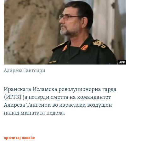
Алиреза Тангсири
Иранската Исламска револуционерна гарда
(ИРГК) ја потврди смртта на командантот
Алиреза Тангсири во израелски воздушен
напад минатата недела.
прочитај повеќе