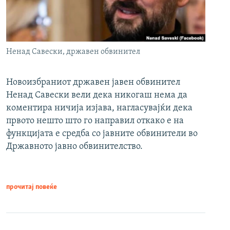
Ненад Савески, државен обвинител
Новоизбраниот државен јавен обвинител
Ненад Савески вели дека никогаш нема да
коментира ничија изјава, нагласувајќи дека
првото нешто што го направил откако е на
функцијата е средба со јавните обвинители во
Државното јавно обвинителство.
прочитај повеќе