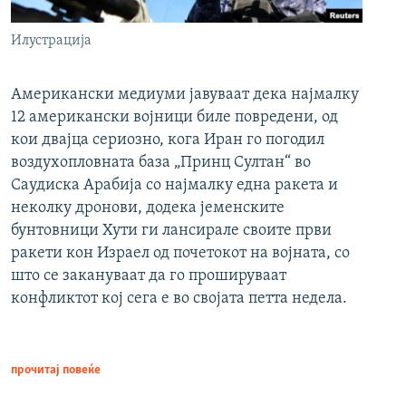
Илустрација
Американски медиуми јавуваат дека најмалку
12 американски војници биле повредени, од
кои двајца сериозно, кога Иран го погодил
воздухопловната база „Принц Султан“ во
Саудиска Арабија со најмалку една ракета и
неколку дронови, додека јеменските
бунтовници Хути ги лансирале своите први
ракети кон Израел од почетокот на војната, со
што се закануваат да го прошируваат
конфликтот кој сега е во својата петта недела.
прочитај повеќе