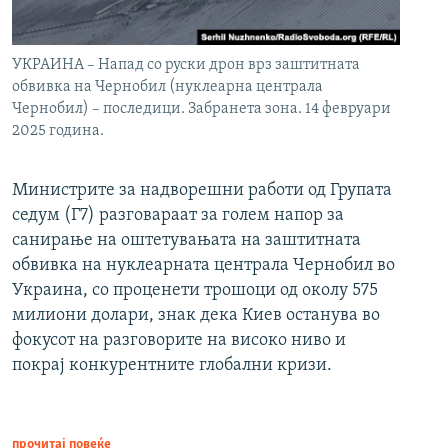
УКРАИНА – Напад со руски дрон врз заштитната
обвивка на Чернобил (нуклеарна централа
Чернобил) – последици. Забранета зона. 14 февруари
2025 година.
Министрите за надворешни работи од Групата
седум (Г7) разговараат за голем напор за
санирање на оштетувањата на заштитната
обвивка на нуклеарната централа Чернобил во
Украина, со проценети трошоци од околу 575
милиони долари, знак дека Киев останува во
фокусот на разговорите на високо ниво и
покрај конкурентните глобални кризи.
прочитај повеќе