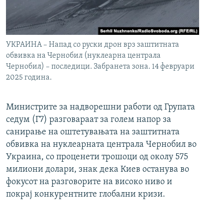
УКРАИНА – Напад со руски дрон врз заштитната
обвивка на Чернобил (нуклеарна централа
Чернобил) – последици. Забранета зона. 14 февруари
2025 година.
Министрите за надворешни работи од Групата
седум (Г7) разговараат за голем напор за
санирање на оштетувањата на заштитната
обвивка на нуклеарната централа Чернобил во
Украина, со проценети трошоци од околу 575
милиони долари, знак дека Киев останува во
фокусот на разговорите на високо ниво и
покрај конкурентните глобални кризи.