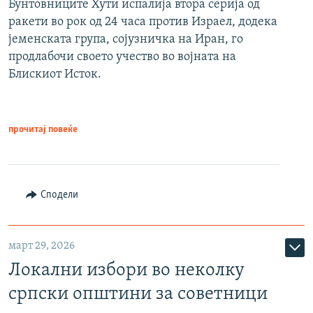
Бунтовниците Хути испалија втора серија од
ракети во рок од 24 часа против Израел, додека
јеменската група, сојузничка на Иран, го
продлабочи своето учество во војната на
Блискиот Исток.
прочитај повеќе
Сподели
март 29, 2026
Локални избори во неколку
српски општини за советници