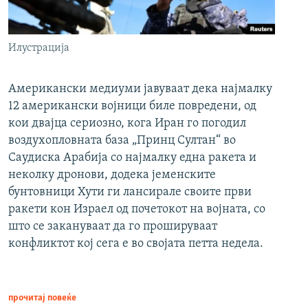
Илустрација
Американски медиуми јавуваат дека најмалку
12 американски војници биле повредени, од
кои двајца сериозно, кога Иран го погодил
воздухопловната база „Принц Султан“ во
Саудиска Арабија со најмалку една ракета и
неколку дронови, додека јеменските
бунтовници Хути ги лансирале своите први
ракети кон Израел од почетокот на војната, со
што се закануваат да го прошируваат
конфликтот кој сега е во својата петта недела.
прочитај повеќе