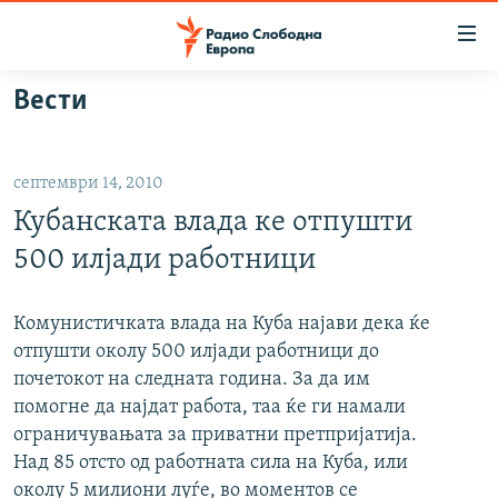
Достапни
линкови
Оди
Вести
на
МАКЕДОНИЈА
содржината
СВЕТ
Оди
септември 14, 2010
ВИЗУЕЛНО
на
Кубанската влада ке отпушти
главната
ВЕСТИ
навигација
500 илјади работници
ШТО ТРЕБА ДА ЗНАЕТЕ
Премини
на
ПРИЈАВИ СЕ ЗА ЊУЗЛЕТЕР
Комунистичката влада на Куба најави дека ќе
пребарување
отпушти околу 500 илјади работници до
ПОДКАСТ ЗОШТО?
почетокот на следната година. За да им
помогне да најдат работа, таа ќе ги намали
СЛЕДЕТЕ НЕ
ограничувањата за приватни претпријатија.
Над 85 отсто од работната сила на Куба, или
околу 5 милиони луѓе, во моментов се