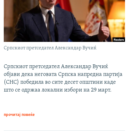
Српскиот претседател Александар Вучиќ
Српскиот претседател Александар Вучиќ
објави дека неговата Српска напредна партија
(СНС) победила во сите десет општини каде
што се одржаа локални избори на 29 март.
прочитај повеќе