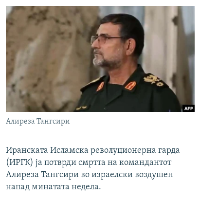
Алиреза Тангсири
Иранската Исламска револуционерна гарда
(ИРГК) ја потврди смртта на командантот
Алиреза Тангсири во израелски воздушен
напад минатата недела.