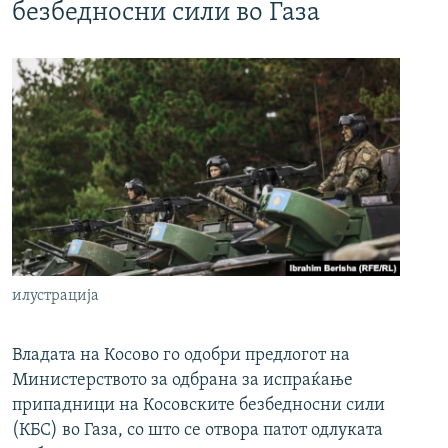
безбедносни сили во Газа
илустрација
Владата на Косово го одобри предлогот на
Министерството за одбрана за испраќање
припадници на Косовските безбедносни сили
(КБС) во Газа, со што се отвора патот одлуката