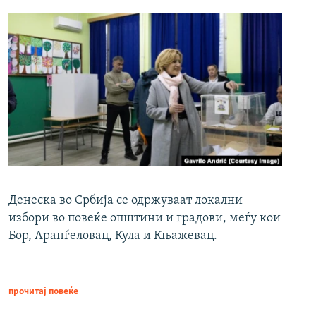
Денеска во Србија се одржуваат локални
избори во повеќе општини и градови, меѓу кои
Бор, Аранѓеловац, Кула и Књажевац.
прочитај повеќе