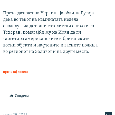
Претседателот на Украина ја обвини Русија
дека во текот на изминатата недела
споделувала детални сателитски снимки со
Техеран, помагајќи му на Иран да ги
таргетира американските и британските
воени објекти и нафтените и гасните полиња
во регионот на Заливот и на други места.
прочитај повеќе
Сподели
март 29, 2026