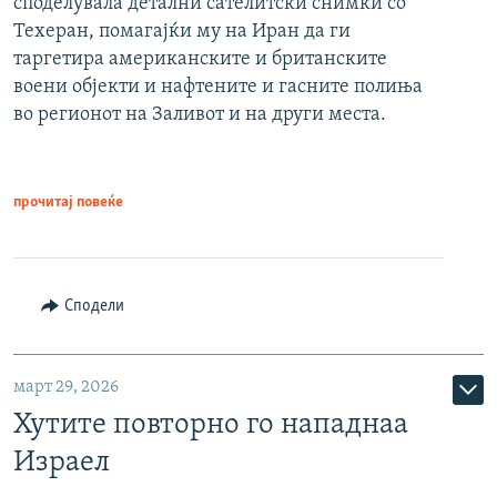
споделувала детални сателитски снимки со
Техеран, помагајќи му на Иран да ги
таргетира американските и британските
воени објекти и нафтените и гасните полиња
во регионот на Заливот и на други места.
прочитај повеќе
Сподели
март 29, 2026
Хутите повторно го нападнаа
Израел