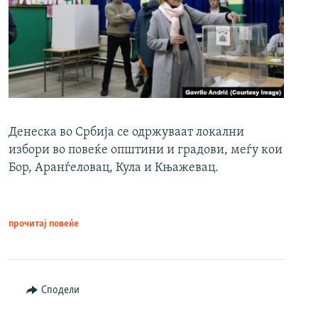
Денеска во Србија се одржуваат локални
избори во повеќе општини и градови, меѓу кои
Бор, Аранѓеловац, Кула и Књажевац.
прочитај повеќе
Сподели