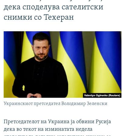
дека споделува сателитски
снимки со Техеран
Украинскиот претседател Володимир Зеленски
Претседателот на Украина ја обвини Русија
дека во текот на изминатата недела