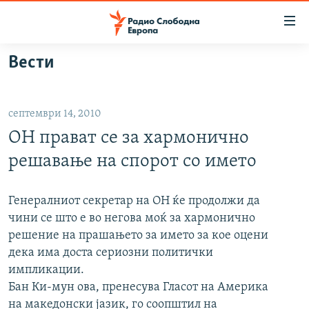
Достапни
линкови
Оди
Вести
на
МАКЕДОНИЈА
содржината
СВЕТ
Оди
септември 14, 2010
ВИЗУЕЛНО
на
ОН прават се за хармонично
главната
ВЕСТИ
навигација
решавање на спорот со името
ШТО ТРЕБА ДА ЗНАЕТЕ
Премини
на
ПРИЈАВИ СЕ ЗА ЊУЗЛЕТЕР
Генералниот секретар на ОН ќе продолжи да
пребарување
чини се што е во негова моќ за хармонично
ПОДКАСТ ЗОШТО?
решение на прашањето за името за кое оцени
дека има доста сериозни политички
СЛЕДЕТЕ НЕ
импликации.
Бан Ки-мун ова, пренесува Гласот на Америка
на македонски јазик, го соопштил на