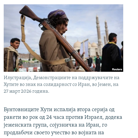
Илустрација, Демонстрациите на поддржувачите на
Хутите во знак на солидарност со Иран, во Јемен, на
27 март 2026 година.
Бунтовниците Хути испалија втора серија од
ракети во рок од 24 часа против Израел, додека
јеменската група, сојузничка на Иран, го
продлабочи своето учество во војната на