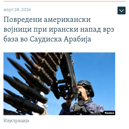
март 28, 2026
Повредени американски
војници при ирански напад врз
база во Саудиска Арабија
Илустрација