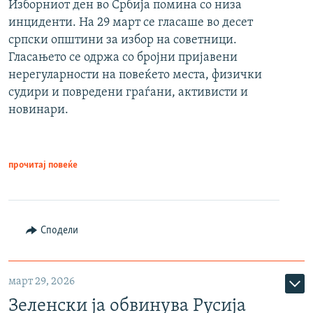
Изборниот ден во Србија помина со низа
инциденти. На 29 март се гласаше во десет
српски општини за избор на советници.
Гласањето се одржа со бројни пријавени
нерегуларности на повеќето места, физички
судири и повредени граѓани, активисти и
новинари.
прочитај повеќе
Сподели
март 29, 2026
Зеленски ја обвинува Русија