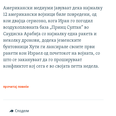
Американски медиуми јавуваат дека најмалку
12 американски војници биле повредени, од
кои двајца сериозно, кога Иран го погодил
воздухопловната база „Принц Султан“ во
Саудиска Арабија со најмалку една ракета и
неколку дронови, додека јеменските
бунтовници Хути ги лансирале своите први
ракети кон Израел од почетокот на војната, со
што се закануваат да го прошируваат
конфликтот кој сега е во својата петта недела.
прочитај повеќе
Сподели