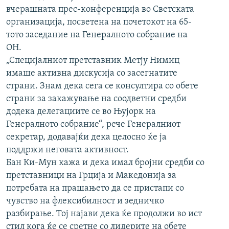
вчерашната прес-конференција во Светската
РСЕ веб страници
организација, посветена на почетокот на 65-
тото заседание на Генералното собрание на
ОН.
„Специјалниот претставник Метју Нимиц
имаше активна дискусија со засегнатите
страни. Знам дека сега се консултира со обете
страни за закажување на соодветни средби
додека делегациите се во Њујорк на
Генералното собрание“, рече Генералниот
секретар, додавајќи дека целосно ќе ја
поддржи неговата активност.
Бан Ки-Мун кажа и дека имал бројни средби со
претставници на Грција и Македонија за
потребата на прашањето да се пристапи со
чувство на флексибилност и зедничко
разбирање. Тој најави дека ќе продолжи во ист
стил кога ќе се сретне со лидерите на обете