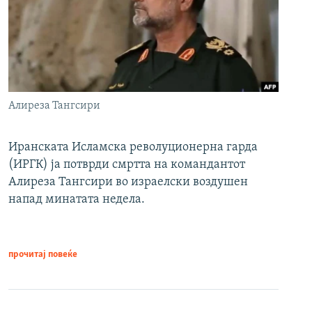
Алиреза Тангсири
Иранската Исламска револуционерна гарда
(ИРГК) ја потврди смртта на командантот
Алиреза Тангсири во израелски воздушен
напад минатата недела.
прочитај повеќе