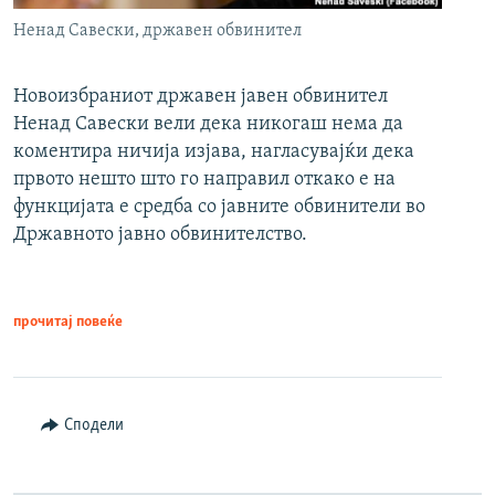
Ненад Савески, државен обвинител
Новоизбраниот државен јавен обвинител
Ненад Савески вели дека никогаш нема да
коментира ничија изјава, нагласувајќи дека
првото нешто што го направил откако е на
функцијата е средба со јавните обвинители во
Државното јавно обвинителство.
прочитај повеќе
Сподели