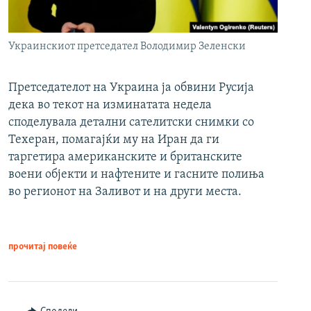
Украинскиот претседател Володимир Зеленски
Претседателот на Украина ја обвини Русија
дека во текот на изминатата недела
споделувала детални сателитски снимки со
Техеран, помагајќи му на Иран да ги
таргетира американските и британските
воени објекти и нафтените и гасните полиња
во регионот на Заливот и на други места.
прочитај повеќе