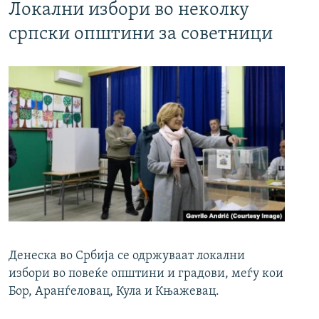
Локални избори во неколку
српски општини за советници
Денеска во Србија се одржуваат локални
избори во повеќе општини и градови, меѓу кои
Бор, Аранѓеловац, Кула и Књажевац.