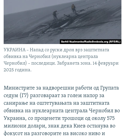
УКРАИНА – Напад со руски дрон врз заштитната
обвивка на Чернобил (нуклеарна централа
Чернобил) – последици. Забранета зона. 14 февруари
2025 година.
Министрите за надворешни работи од Групата
седум (Г7) разговараат за голем напор за
санирање на оштетувањата на заштитната
обвивка на нуклеарната централа Чернобил во
Украина, со проценети трошоци од околу 575
милиони долари, знак дека Киев останува во
фокусот на разговорите на високо ниво и