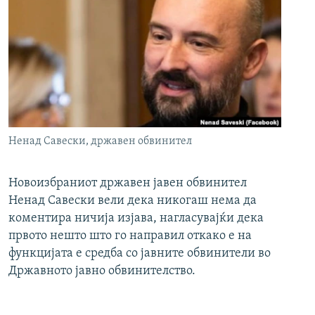
Ненад Савески, државен обвинител
Новоизбраниот државен јавен обвинител
Ненад Савески вели дека никогаш нема да
коментира ничија изјава, нагласувајќи дека
првото нешто што го направил откако е на
функцијата е средба со јавните обвинители во
Државното јавно обвинителство.