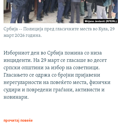
Србија -- Полиција пред гласачките места во Кула, 29
март 2026 година.
Изборниот ден во Србија помина со низа
инциденти. На 29 март се гласаше во десет
српски општини за избор на советници.
Гласањето се одржа со бројни пријавени
нерегуларности на повеќето места, физички
судири и повредени граѓани, активисти и
новинари.
прочитај повеќе