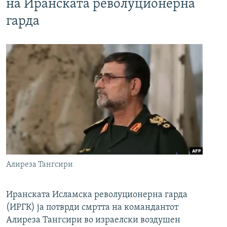
на Иранската револуционерна
гарда
Алиреза Тангсири
Иранската Исламска револуционерна гарда
(ИРГК) ја потврди смртта на командантот
Алиреза Тангсири во израелски воздушен