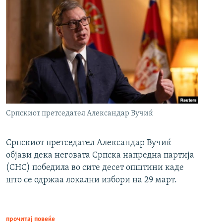
Српскиот претседател Александар Вучиќ
Српскиот претседател Александар Вучиќ
објави дека неговата Српска напредна партија
(СНС) победила во сите десет општини каде
што се одржаа локални избори на 29 март.
прочитај повеќе