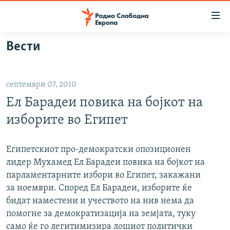
Достапни
линкови
Оди
Вести
на
МАКЕДОНИЈА
содржината
СВЕТ
Оди
септември 07, 2010
ВИЗУЕЛНО
на
Ел Барадеи повика на бојкот на
главната
ВЕСТИ
навигација
изборите во Египет
ШТО ТРЕБА ДА ЗНАЕТЕ
Премини
на
ПРИЈАВИ СЕ ЗА ЊУЗЛЕТЕР
Египетскиот про-демократски опозиционен
пребарување
лидер Мухамед Ел Барадеи повика на бојкот на
ПОДКАСТ ЗОШТО?
парламентарните избори во Египет, закажани
за ноември. Според Ел Барадеи, изборите ќе
СЛЕДЕТЕ НЕ
бидат наместени и учеството на нив нема да
помогне за демократизација на земјата, туку
само ќе го легитимизира лошиот политички