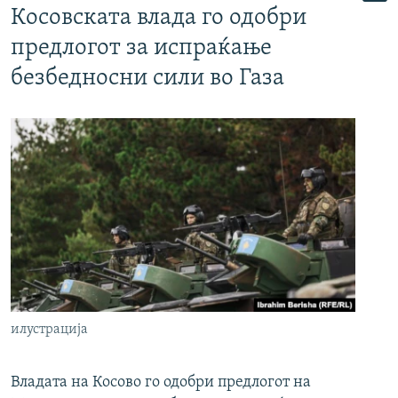
Косовската влада го одобри
предлогот за испраќање
безбедносни сили во Газа
илустрација
Владата на Косово го одобри предлогот на