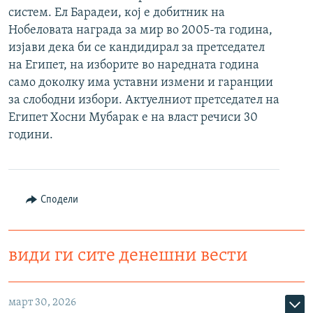
систем. Ел Барадеи, кој е добитник на
РСЕ веб страници
Нобеловата награда за мир во 2005-та година,
изјави дека би се кандидирал за претседател
на Египет, на изборите во наредната година
само доколку има уставни измени и гаранции
за слободни избори. Актуелниот претседател на
Египет Хосни Мубарак е на власт речиси 30
години.
Сподели
види ги сите денешни вести
март 30, 2026