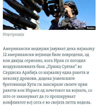
Илустрација
Американски медиуми јавуваат дека најмалку
12 американски војници биле повредени, од
кои двајца сериозно, кога Иран го погодил
воздухопловната база „Принц Султан“ во
Саудиска Арабија со најмалку една ракета и
неколку дронови, додека јеменските
бунтовници Хути ги лансирале своите први
ракети кон Израел од почетокот на војната, со
што се закануваат да го прошируваат
конфликтот кој сега е во својата петта недела.