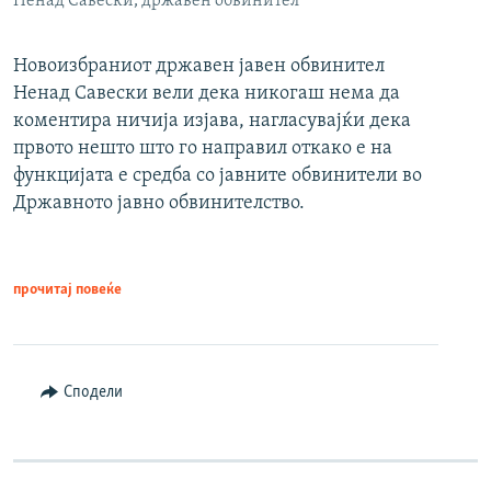
Ненад Савески, државен обвинител
Новоизбраниот државен јавен обвинител
Ненад Савески вели дека никогаш нема да
коментира ничија изјава, нагласувајќи дека
првото нешто што го направил откако е на
функцијата е средба со јавните обвинители во
Државното јавно обвинителство.
прочитај повеќе
Сподели