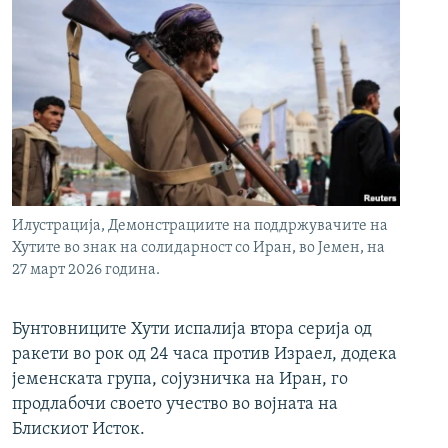
Илустрација, Демонстрациите на поддржувачите на
Хутите во знак на солидарност со Иран, во Јемен, на
27 март 2026 година.
Бунтовниците Хути испалија втора серија од
ракети во рок од 24 часа против Израел, додека
јеменската група, сојузничка на Иран, го
продлабочи своето учество во војната на
Блискиот Исток.