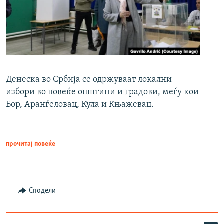
Денеска во Србија се одржуваат локални
избори во повеќе општини и градови, меѓу кои
Бор, Аранѓеловац, Кула и Књажевац.
прочитај повеќе
Сподели