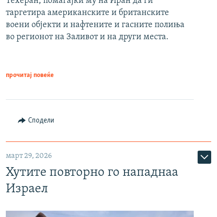
Техеран, помагајќи му на Иран да ги
таргетира американските и британските
воени објекти и нафтените и гасните полиња
во регионот на Заливот и на други места.
прочитај повеќе
Сподели
март 29, 2026
Хутите повторно го нападнаа
Израел