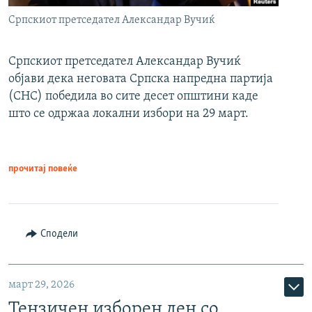
Српскиот претседател Александар Вучиќ
Српскиот претседател Александар Вучиќ
објави дека неговата Српска напредна партија
(СНС) победила во сите десет општини каде
што се одржаа локални избори на 29 март.
прочитај повеќе
Сподели
март 29, 2026
Тензичен изборен ден со