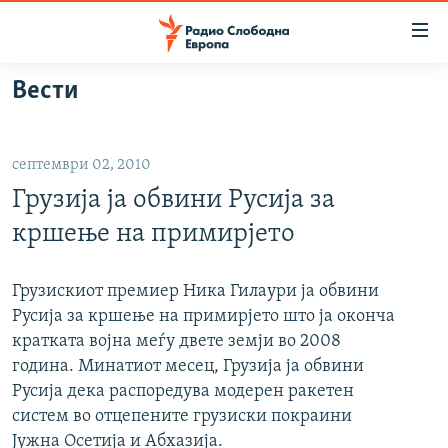
Достапни
линкови
Оди
Вести
на
МАКЕДОНИЈА
содржината
СВЕТ
Оди
септември 02, 2010
ВИЗУЕЛНО
на
Грузија ја обвини Русија за
главната
ВЕСТИ
навигација
кршење на примирјето
ШТО ТРЕБА ДА ЗНАЕТЕ
Премини
на
ПРИЈАВИ СЕ ЗА ЊУЗЛЕТЕР
Грузискиот премиер Ника Гилаури ја обвини
пребарување
Русија за кршење на примирјето што ја оконча
ПОДКАСТ ЗОШТО?
кратката војна меѓу двете земји во 2008
година. Минатиот месец, Грузија ја обвини
СЛЕДЕТЕ НЕ
Русија дека распоредува модерен ракетен
систем во отцепените грузиски покраини
Јужна Осетија и Абхазија.