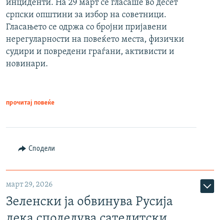
инциденти. На 29 март се гласаше во десет
српски општини за избор на советници.
Гласањето се одржа со бројни пријавени
нерегуларности на повеќето места, физички
судири и повредени граѓани, активисти и
новинари.
прочитај повеќе
Сподели
март 29, 2026
Зеленски ја обвинува Русија
дека споделува сателитски