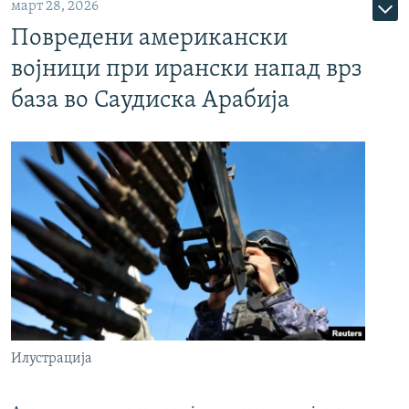
март 28, 2026
Повредени американски
војници при ирански напад врз
база во Саудиска Арабија
Илустрација