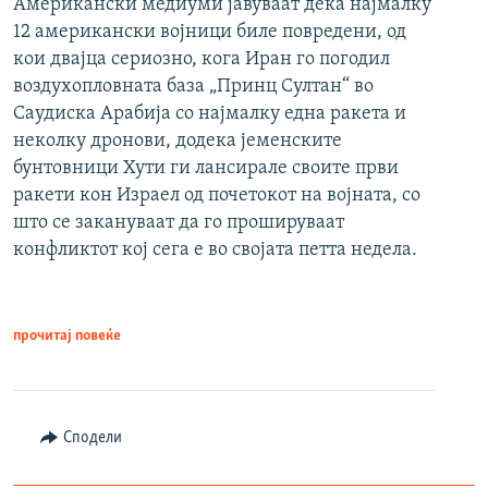
Американски медиуми јавуваат дека најмалку
12 американски војници биле повредени, од
кои двајца сериозно, кога Иран го погодил
воздухопловната база „Принц Султан“ во
Саудиска Арабија со најмалку една ракета и
неколку дронови, додека јеменските
бунтовници Хути ги лансирале своите први
ракети кон Израел од почетокот на војната, со
што се закануваат да го прошируваат
конфликтот кој сега е во својата петта недела.
прочитај повеќе
Сподели