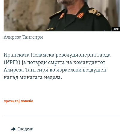
Алиреза Тангсири
Иранската Исламска револуционерна гарда
(ИРГК) ја потврди смртта на командантот
Алиреза Тангсири во израелски воздушен
напад минатата недела.
прочитај повеќе
Сподели